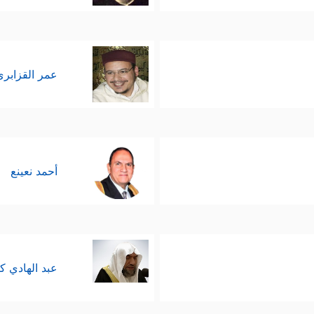
عمر القزابري
أحمد نعينع
عبد الهادي ك