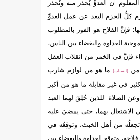
علوم أن العدوَّ يُحذر منه وتُحذر
 كلُّ الحزم البعد عن عمل العدوِّ
ها؛ فإنَّ الفلاح هو الفوز بالمطلوب
موجبة للعداوة والبغضاء بين الناس،
ء فإنَّ في الخمر من انقلاب العقل
 من
ما هو من لوازم شارب
[السباب]
ثير في غير مقابلة ما هو من أكبر
وعن الصلاة اللذين خُلِقَ لهما العبد
في الاشتغال بهما، حتى يمضيَ عليه
تجعلُه من أهل الخبث، وتوقِعُه في
ن فلاحه، وتوقع العداوة والبغضاء بين