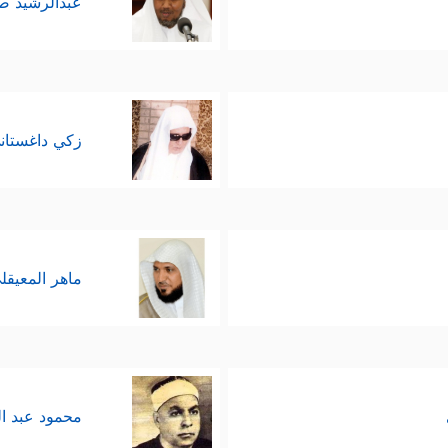
عبدالرشيد 
زكي داغستان
ماهر المعيقل
محمود عبد ا