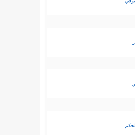
صوفي
ي
ي
لحكم