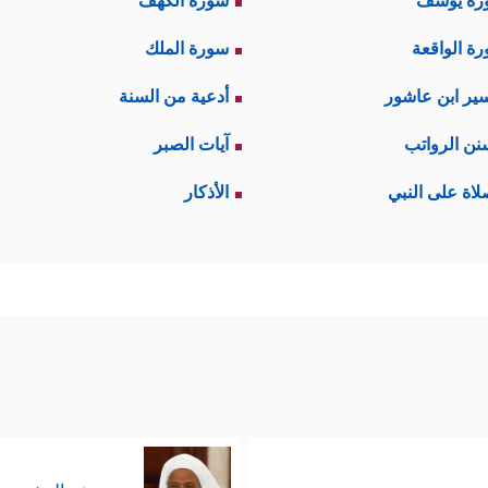
رة يوسف
سورة الكهف
ة الواقعة
سورة الملك
ير ابن عاشور
أدعية من السنة
نن الرواتب
آيات الصبر
لاة على النبي
الأذكار