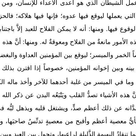
 عمل الشيطان الذي هو أعدى الأعداء للإنسان، ومن الم
تي يعملها ليوقع فيها عدوه؛ فإنها فيها هلاكه؛ فالحزم
وع فيها. ومنها: أنه لا يمكن الفلاح للعبد إلاَّ باجتناب
لأمور مانعةٌ من الفلاح ومعوقةٌ له. ومنها: أنَّ هذه 
ً الخمر والميسر؛ ليوقع بين المؤمنين العداوة والبغضا
ينه وبين إخوانه المؤمنين، خصوصاً إذا اقترن بذلك
 وما في الميسر من غلبة أحدهما للآخر وأخذ ماله الك
َ هذه الأشياء تصدُّ القلب ويَتْبَعُه البدن عن ذكر الله 
صدَّانه عن ذلك أعظم صدٍّ، ويشتغل قلبه ويذهل لبُّه 
ُّ معصية أعظم وأقبح من معصيةٍ تدنِّسُ صاحبَها، و
 تنقادُ البهيمة الذَّليلة لراعيها، وتحول بين العبد وبي