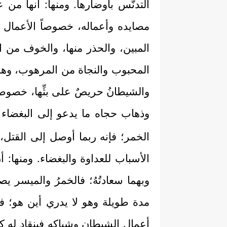
التدنُّس بأوضارها. ومنها: أنها من
مصايده وأعماله، خصوصاً الأعمال ال
المبين، والحذر منها، والخوف من الوق
المحبوب والنجاة من المرهوب، وهذه ا
والشيطانُ حريصٌ على بثِّها، خصوصا
وذهاب حجاه ما يدعو إلى البغضاء ب
الخمر؛ فإنه ربما أوصل إلى القتل،
الأسباب للعداوة والبغضاء. ومنها: أنّ
وبهما سعادتُهُ؛ فالخمرُ والميسر ي
مدة طويلة وهو لا يدري أين هو؛ فأي
أعمال الشيطان وشباكِهِ فينقاد له كما