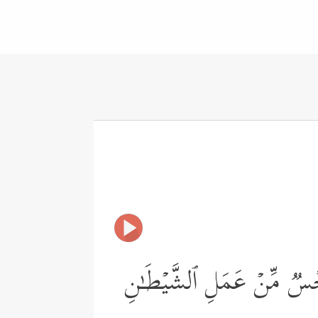
مُ رِجۡسࣱ مِّنۡ عَمَلِ ٱلشَّیۡطَـٰنِ