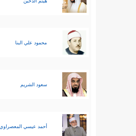
هيثم الدخين
محمود علي البنا
سعود الشريم
أحمد عيسي المعصراوي