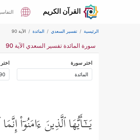
القرآن الكريم
التفاسي
الرئيسية
تفسير السعدي
المائدة
الآية 90
سورة المائدة تفسير السعدي الآية 90
اختر سورة
اختر 
یَــٰۤـأَیُّهَا ٱلَّذِینَ ءَامَنُوۤاْ إ