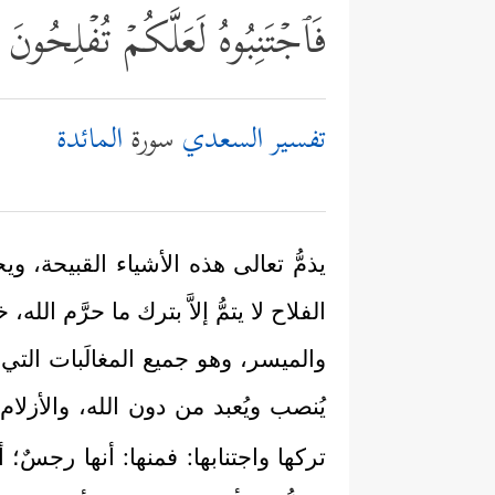
فَٱجۡتَنِبُوهُ لَعَلَّكُمۡ تُفۡلِحُونَ
تفسير السعدي
سورة
المائدة
يذمُّ تعالى هذه الأشياء القبيحة،
الفلاح لا يتمُّ إلاَّ بترك ما حرَّم
والميسر، وهو جميع المغالَبات التي
يُنصب ويُعبد من دون الله، والأزلام
تركها واجتنابها: فمنها: أنها رجسٌ