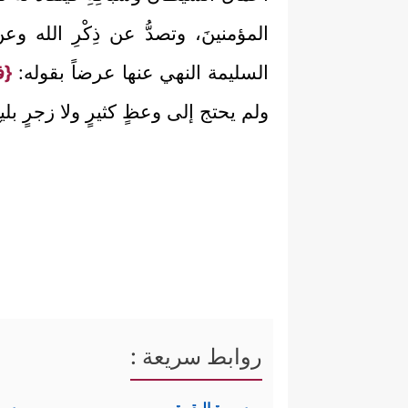
المؤمنينَ، وتصدُّ عن ذِكْرِ الل
السليمة النهي عنها عرضاً بقوله:
{ف
ولم يحتج إلى وعظٍ كثيرٍ ولا زجرٍ بلي
روابط سريعة :