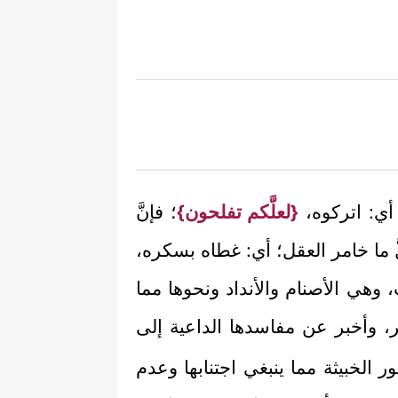
 أي: اتركوه،
{لعلَّكم تفلحون}
؛ فإنَّ
لُّ ما خامر العقل؛ أي: غطاه بسكره،
 وهي الأصنام والأنداد ونحوها مما
جر، وأخبر عن مفاسدها الداعية إلى
 الخبيثة مما ينبغي اجتنابها وعدم