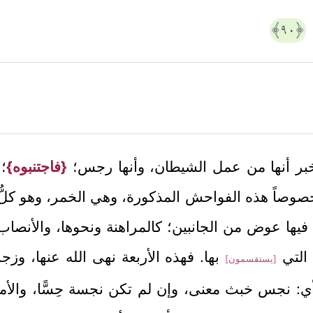
﴿٩٠﴾
 ويخبر أنها من عمل الشيطان، وأنها رجس؛
{فاجتنبوه}
؛
 الله، خصوصاً هذه الفواحش المذكورة، وهي الخمر، وهو ك
 فيها عوض من الجانبين؛ كالمراهنة ونحوها، والأنصاب،
 التي
بها. فهذه الأربعة نهى الله عنها، وز
[يستقسمون]
؛ أي: نجس خبث معنى، وإن لم تكن نجسة حِسًّا، والأمور