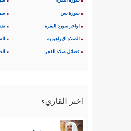
سورة البقرة
سو
سورة يس
سور
اواخر سورة البقرة
تفس
الصلاة الإبراهيمية
الس
فضائل صلاة الفجر
الص
اختر القاريء