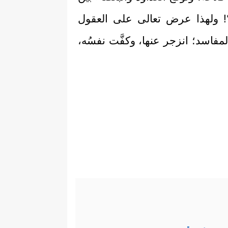
ا؟! ولهذا عرض تعالى على العقول
 المفاسد؛ انزجر عنها، وكفَّت نفسُه،