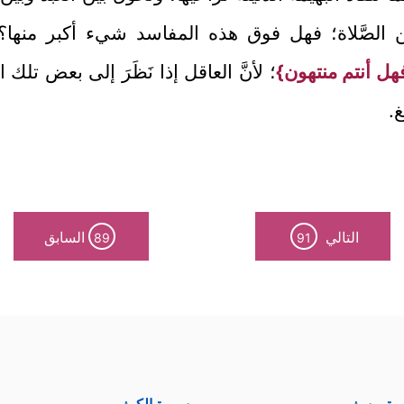
ه وعن الصَّلاة؛ فهل فوق هذه المفاسد شيء أكبر منه
هل أنتم منتهون}
؛ لأنَّ العاقل إذا نَظَرَ إلى بعض تلك
غ.
التالي
السابق
89
91