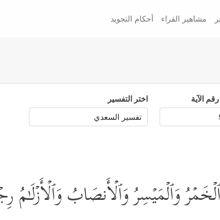
ر
مشاهير القراء
أحكام التجويد
رقم الآية
اختر التفسير
ِنَّمَا ٱلۡخَمۡرُ وَٱلۡمَیۡسِرُ وَٱلۡأَنصَابُ وَٱلۡأَزۡلَـٰ