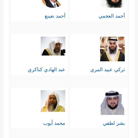
من طعامٍ وشرابٍ وملبسٍ ومسكنٍ
أحمد العجمي
أحمد نعينع
وسلوكٍ عمليٍّ وعلاقةٍ اجتماعيَّةٍ ونحو
ذلك، والخبيثُ كلُّ محرَّمٍ مما ليس فيه
سوى الضرر المحض للفرد أو الجماعة.
تركي عبيد المري
عبد الهادي كناكري
سادسًا: مسؤوليَّة الكلمة والعهد والالتزام
﴿لَا یُؤَاخِذُكُمُ ٱللَّهُ بِٱللَّغۡوِ فِیۤ أَیۡمَـٰنِكُمۡ وَلَـٰكِن
یُؤَاخِذُكُم بِمَا عَقَّدتُّمُ ٱلۡأَیۡمَـٰنَۖ﴾
﴿وَٱحۡفَظُوۤاْ
،
أَیۡمَـٰنَكُمۡۚ﴾
فالمؤمن لا يُعطِي عهدًا وهو
بشر لطفي
محمد أيوب
يعلم أنه غير قادر على الوفاء به، وفي