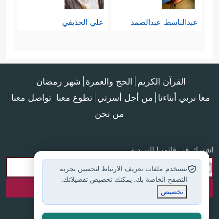
فهو الذي عليه تقدير موقع سؤاله ومآلاته
عبدالباسط عبدالصمد
علي الحذيفي
على المسؤول أو السامع، أو على
المجتمع بشكل عام.
ومثال ذلك: أن يسأل عن حادثة تثير فتنة
القرآن الكريم
الحج والعمرة
شهر رمضان
بين المستمعين، أو يسألُ سُؤالًا فيه
معا نربي أبناءنا
من أجل أسرتي
تطوع معنا
تواصل معنا
ج
نوح
للغيب المحض الذي لا ينبني عليه
من نحن
عمل، أو فيه التشدُّد والتعمُّق بقصد
اشترك في قائمتنا البريدية
استنزال
التحريم
فيما لم يحرِّمه الله،
نستخدم ملفات تعريف الارتباط لتحسين تجربة
فكلُّ هذا وارد، ولكن الذي يظهر من
التصفح الخاصة بك. يمكنك تخصيص تفضيلاتك.
تخصيص
السياق أنه طلب المعجزات، وهو
الموضوع الذي ركَّزت عليه خواتيم