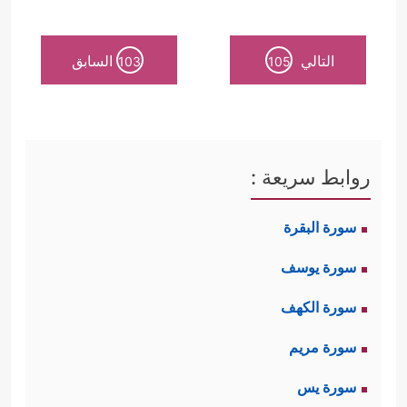
ٱلۡبَلَـٰغُ ٱلۡمُبِینُ﴾
فوحدة مصدر التلقي ضمانة
لوحدة المجتمع نفسه، والاجتهاد لا يهدم
التالي
السابق
103
105
الوحدة وإن تنوّع؛ لأنه يبحث فيما دون
القطعيَّات، وكذلك فهو يبحث فيما
يحتمله النصُّ من المعاني، وهذا جمعٌ بين
روابط سريعة :
ضمانةِ الوحدة ومرونةِ الفكر والاجتهاد.
سورة البقرة
سورة يوسف
﴿جَعَلَ ٱللَّهُ ٱلۡكَعۡبَةَ ٱلۡبَیۡتَ
ثانيًا: الهويَّة الجامعة
سورة الكهف
ٱلۡحَرَامَ قِیَـٰمࣰا لِّلنَّاسِ وَٱلشَّهۡرَ ٱلۡحَرَامَ وَٱلۡهَدۡیَ
سورة مريم
وَٱلۡقَلَــٰۤـىِٕدَۚ﴾
﴿یَــٰۤـأَیُّهَا ٱلَّذِینَ ءَامَنُواْ لَا تَقۡتُلُواْ ٱلصَّیۡدَ
،
سورة يس