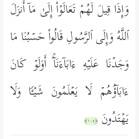
وَإِذَا قِیلَ لَهُمۡ تَعَالَوۡاْ إِلَىٰ مَاۤ أَنزَلَ
ٱللَّهُ وَإِلَى ٱلرَّسُولِ قَالُواْ حَسۡبُنَا مَا
وَجَدۡنَا عَلَیۡهِ ءَابَاۤءَنَاۤۚ أَوَلَوۡ كَانَ
ءَابَاۤؤُهُمۡ لَا یَعۡلَمُونَ شَیۡـࣰٔا وَلَا
یَهۡتَدُونَ
﴿١٠٤﴾