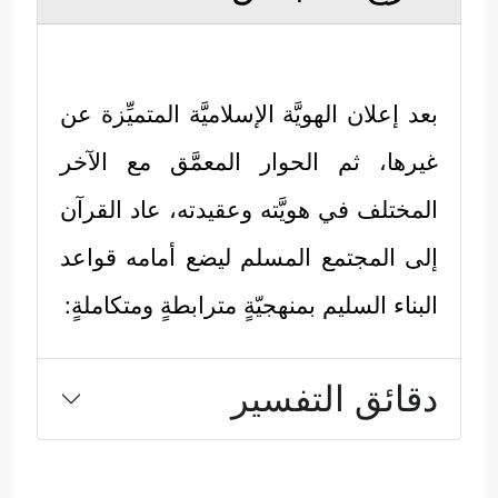
بعد إعلان الهويَّة الإسلاميَّة المتميِّزة عن
غيرها، ثم الحوار المعمَّق مع الآخر
المختلف في هويَّته وعقيدته، عاد القرآن
إلى المجتمع المسلم ليضع أمامه قواعد
البناء السليم بمنهجيّةٍ مترابطةٍ ومتكاملةٍ:
دقائق التفسير
﴿وَأَطِیعُواْ ٱللَّهَ وَأَطِیعُواْ
أولًا: مرجعيَّة التشريع
ٱلرَّسُولَ وَٱحۡذَرُواْۚ فَإِن تَوَلَّیۡتُمۡ فَٱعۡلَمُوۤاْ أَنَّمَا عَلَىٰ رَسُولِنَا