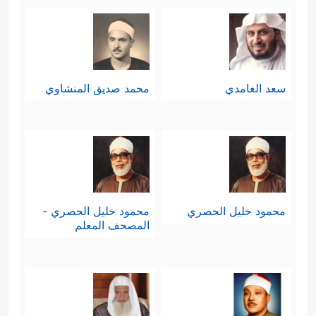
هذا السياق يأتي تقدير مآل الكلمة
﴿یَــٰۤـأَیُّهَا ٱلَّذِینَ ءَامَنُواْ لَا تَسۡـَٔلُواْ عَنۡ أَشۡیَاۤءَ
ونتائجها
إِن تُبۡدَ لَكُمۡ تَسُؤۡكُمۡ وَإِن تَسۡـَٔلُواْ عَنۡهَا حِینَ یُنَزَّلُ
سعد الغامدي
محمد صديق المنشاوي
ٱلۡقُرۡءَانُ تُبۡدَ لَكُمۡ﴾
والسؤال في أصله
﴿فَسۡـَٔلُوۤاْ أَهۡلَ ٱلذِّكۡرِ إِن كُنتُمۡ
مطلوبٌ ومشروعٌ
لَا تَعۡلَمُونَ﴾
.
[الأنبياء: 7]
﴿یَسۡـَٔلُونَكَ﴾
وقد تكرَّر في القرآن:
لكن
محمود خليل الحصري
محمود خليل الحصري -
المصحف المعلم
هناك أسئلة غير عمليَّة وغير مناسبة في
زمانها أو مكانها، وهذه هي محل النهي،
والتفريق بين النوعَين مسؤولية السائل،