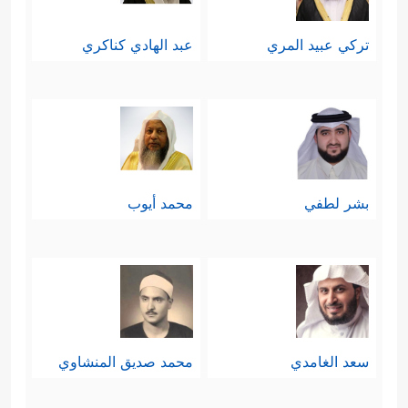
رابعًا: إن حدَّ الحرابة بعقوباته المتنوعة
تركي عبيد المري
عبد الهادي كناكري
كلها إنما يكون بحقِّ المجرم الذي لم
يعلن توبته ولم يستسلم لسلطان الدولة
قبل إلقاء القبض عليه، فإن ثبَتَت توبته
﴿إِلَّا ٱلَّذِینَ تَابُواْ مِن قَبۡلِ أَن
سقط عنه الحدُّ
بشر لطفي
محمد أيوب
تَقۡدِرُواْ عَلَیۡهِمۡۖ فَٱعۡلَمُوۤاْ أَنَّ ٱللَّهَ غَفُورࣱ رَّحِیمࣱ﴾
ويبقى
عليه الحقُّ الشخصيُّ إن كان قد قتَلَ أو
جرَحَ أو نهَبَ، وهذا بابٌ آخر.
سعد الغامدي
محمد صديق المنشاوي
خامسًا: إن الجهاد الحقَّ الذي هو في