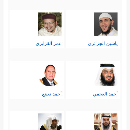
وواضحة، والتقنين مهمة المؤسسات
التشريعيّة في الدولة المسلمة؛ لأن هذه
الجريمة ليست على صفةٍ واحدةٍ، فهناك
من يقتل ويسلب المال، وهناك من
ياسين الجزائري
عمر القزابري
يكتفي بالمال، وهناك الزعيم الذي يتولَّى
كبر الجريمة تخطيطًا وتنفيذًا، وهناك
المُغرَّر بهم والملبَّس عليهم بالشعارات
والمقولات الدينيَّة أو الثوريَّة، من هنا كان
أحمد العجمي
أحمد نعينع
لا بُدَّ من توسيع خيارات العقوبة، والله
أعلم.