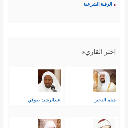
الرقية الشرعية
ٱلۡأَرۡضِ﴾
وهذا تمهيدٌ مناسبٌ للتشريعات
الحاسِمة الآتية.
ثالثًا: حدُّ الحرابة، وهو صورةٌ من صور
اختر القاريء
الاستثناء؛ فالنزعة الإجراميَّة التي تدفع
شخصًا ما أو مجموعة أشخاصٍ لضرب
النقاط الرخوة في حياة المجتمع؛
كالاعتداء على قوافل المسافرين في
هيثم الدخين
عبدالرشيد صوفي
الطرق الخارجيَّة والتي يصعب على
الدولة تأمينها بالكامل دون وجود ثغرةٍ