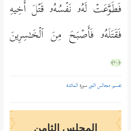
فَطَوَّعَتۡ لَهُۥ نَفۡسُهُۥ قَتۡلَ أَخِیهِ
فَقَتَلَهُۥ فَأَصۡبَحَ مِنَ ٱلۡخَـٰسِرِینَ
﴿٣٠﴾
تفسير مجالس النور
سورة
المائدة
المجلس الثامن