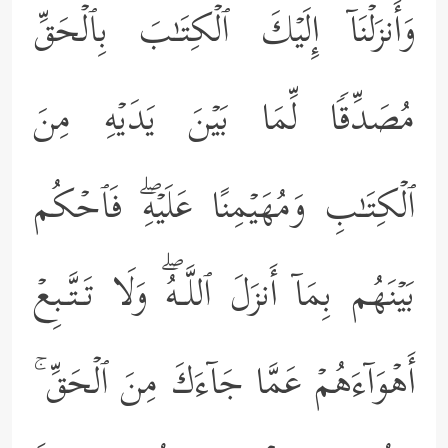
وَأَنزَلۡنَاۤ إِلَیۡكَ ٱلۡكِتَـٰبَ بِٱلۡحَقِّ
مُصَدِّقࣰا لِّمَا بَیۡنَ یَدَیۡهِ مِنَ
ٱلۡكِتَـٰبِ وَمُهَیۡمِنًا عَلَیۡهِۖ فَٱحۡكُم
بَیۡنَهُم بِمَاۤ أَنزَلَ ٱللَّـهُۖ وَلَا تَـتَّـبِعۡ
أَهۡوَاۤءَهُمۡ عَمَّا جَاۤءَكَ مِنَ ٱلۡحَقِّ ۚ