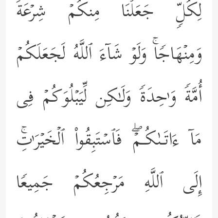
لِكُلࣲّ جَعَلۡنَا مِنكُمۡ شِرۡعَةࣰ
وَمِنۡهَاجࣰاۚ وَلَوۡ شَاۤءَ ٱللَّهُ لَجَعَلَكُمۡ
أُمَّةࣰ وَ ٰ⁠حِدَةࣰ وَلَـٰكِن لِّیَبۡلُوَكُمۡ فِی
مَاۤ ءَاتَـىٰكُـمۡۖ فَٱسۡتَبِقُواْ ٱلۡخَیۡرَ ٰ⁠تِۚ
إِلَى ٱللَّهِ مَرۡجِعُكُمۡ جَمِیعࣰا