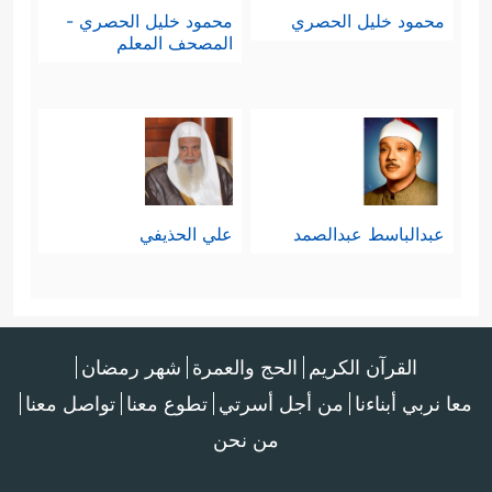
محمود خليل الحصري
محمود خليل الحصري -
هُمُ ٱلظَّـٰلِمُونَ﴾
﴿وَمَن لَّمۡ یَحۡكُم بِمَاۤ أَنزَلَ ٱللَّهُ
،
المصحف المعلم
فَأُوْلَــٰۤـىِٕكَ هُمُ ٱلۡفَـٰسِقُونَ﴾
.
ولا شكَّ أن السِّياق لا يتناول إلا
المُتلاعِبِين بدين الله تحريفًا وزيادةً
عبدالباسط عبدالصمد
علي الحذيفي
ونقصًا وانتقاءً وإخفاءً بطريق القصد
والاختيار، أما العُصاة والخائفون من
تطبيق الشريعة لضعفهم، وغلبة عدوهم،
القرآن الكريم
الحج والعمرة
شهر رمضان
والخاضعون لسلطانٍ غير سلطان
معا نربي أبناءنا
من أجل أسرتي
تطوع معنا
تواصل معنا
المسلمين فهؤلاء لهم بابٌ آخرٌ من
من نحن
الأحكام، ولا يجوز إدراجهم في هذا