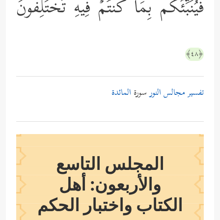
فَیُنَبِّئُكُم بِمَا كُنتُمۡ فِیهِ تَخۡتَلِفُونَ
﴿٤٨﴾
تفسير مجالس النور
سورة
المائدة
المجلس التاسع
والأربعون: أهل
الكتاب واختبار الحكم