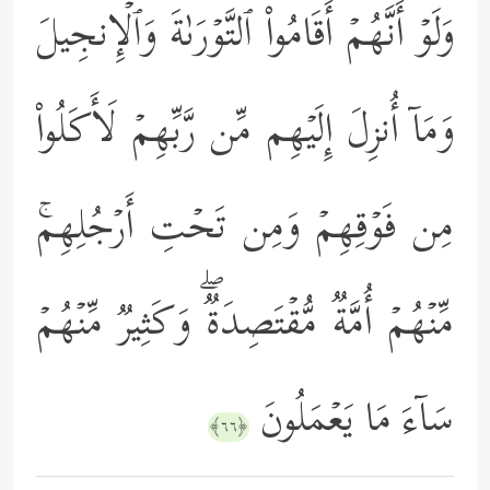
وَلَوۡ أَنَّهُمۡ أَقَامُواْ ٱلتَّوۡرَىٰةَ وَٱلۡإِنجِیلَ
وَمَاۤ أُنزِلَ إِلَیۡهِم مِّن رَّبِّهِمۡ لَأَكَلُواْ
مِن فَوۡقِهِمۡ وَمِن تَحۡتِ أَرۡجُلِهِمۚ
مِّنۡهُمۡ أُمَّةࣱ مُّقۡتَصِدَةࣱۖ وَكَثِیرࣱ مِّنۡهُمۡ
سَاۤءَ مَا یَعۡمَلُونَ
﴿٦٦﴾