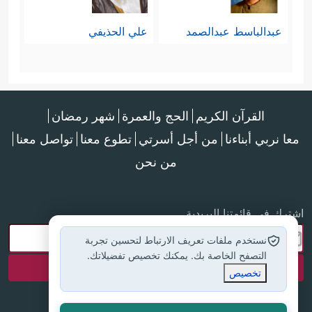
المقطع دلالة على أهميته، وتكرار تأثيره
عبدالباسط عبدالصمد
علي الحذيفي
في النفوس.
﴿قُلۡ یَــٰۤـأَهۡلَ ٱلۡكِتَـٰبِ لَا تَغۡلُواْ فِی دِینِكُمۡ
د- الغلوُّ
غَیۡرَ ٱلۡحَقِّ﴾
.
القرآن الكريم
الحج والعمرة
شهر رمضان
﴿وَلَا تَـتَّـبِعُوۤاْ أَهۡوَاۤءَ قَوۡمࣲ قَدۡ
هـ- التقليد الأعمى
معا نربي أبناءنا
من أجل أسرتي
تطوع معنا
تواصل معنا
من نحن
ضَلُّواْ مِن قَبۡلُ وَأَضَلُّواْ كَثِیرࣰا وَضَلُّواْ عَن سَوَاۤءِ
ٱلسَّبِیلِ﴾
.
اشترك في قائمتنا البريدية
نستخدم ملفات تعريف الارتباط لتحسين تجربة
التصفح الخاصة بك. يمكنك تخصيص تفضيلاتك.
ثالثًا: تمييز أحوالهم ومواقفهم والتنزُّه
تخصيص
﴿وَتَرَىٰ كَثِیرࣰا مِّنۡهُمۡ یُسَـٰرِعُونَ فِی ٱلۡإِثۡمِ
عن التعميم