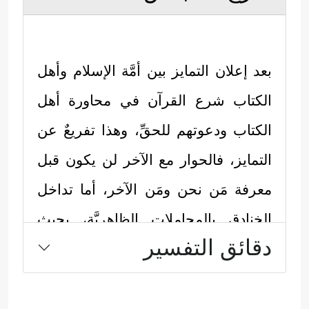
بعد إعلان التمايز بين أمَّة الإسلام وأهل
الكتاب شرع القرآن في محاورة أهل
الكتاب ودعوتهم للحقِّ، وهذا تفريعٌ عن
التمايز، فالحوار مع الآخر لن يكون قبل
معرفة مَن نحن ومَن الآخر، أما تداخل
الخنادق بالمجاملات الظاهريَّة، بحيث
دقائق التفسير
تتغطَّى نقاط الخلاف، فهو طريق
التجهيل، وضياع فرصة التصويب
والتصحيح.