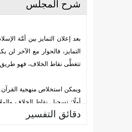
شرح المجلس
بعد إعلان التمايز بين أمَّة الإ
التمايز، فالحوار مع الآخر لن ي
تتغطَّى نقاط الخلاف، فهو طريق
ويمكن استخلاص منهجية القرآن في 
أولًا: تسجيل نقاط الخلاف والمل
دقائق التفسير
النقاط:
﴿یَدُ ٱللَّهِ مَغۡلُولَةٌۚ﴾
أ- قول اليهود:
كناي