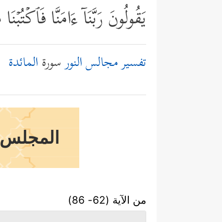
یَقُولُونَ رَبَّنَاۤ ءَامَنَّا فَٱكۡتُبۡن
تفسير مجالس النور
سورة
المائدة
المجلس ا
من الآية (62- 86)