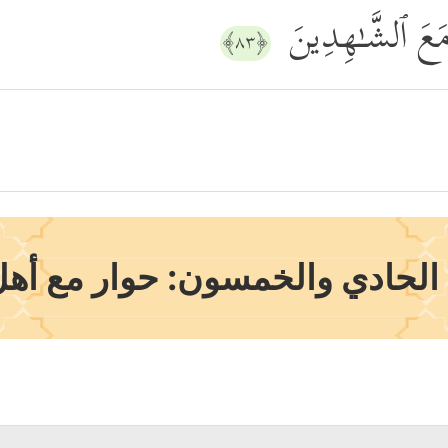
َا مَعَ ٱلشَّـٰهِدِینَ
﴿٨٣﴾
لحادي والخمسون: حوار مع أهل