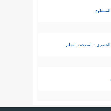
المنشاوي
َبِّهِمۡ لَأَكَلُواْ مِن فَوۡقِهِمۡ وَمِن تَحۡتِ أَرۡجُلِهِمۚ﴾
،
وَلَأَدۡخَلۡنَـٰهُمۡ جَنَّـٰتِ ٱلنَّعِیمِ﴾
.
الحصري - المصحف المعلم
﴿یَـٰبَنِیۤ إِسۡرَ ٰ⁠ۤءِیلَ ٱعۡبُدُواْ ٱللَّهَ رَبِّی وَرَبَّكُمۡۖ
يل
ُهُمۡ أَن سَخِطَ ٱللَّهُ عَلَیۡهِمۡ وَفِی ٱلۡعَذَابِ هُمۡ
ُونَ
﴿٨٢﴾
وَإِذَا سَمِعُواْ مَاۤ أُنزِلَ إِلَى ٱلرَّسُولِ