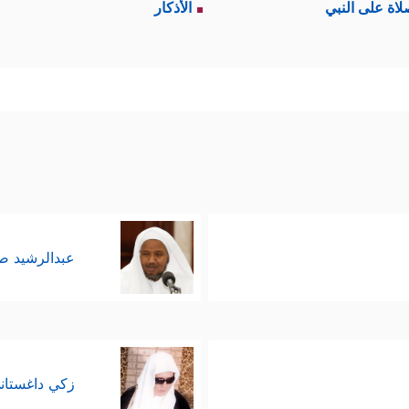
لاة على النبي
الأذكار
كَانُواْ یُؤۡمِنُونَ بِٱللَّهِ وَٱلنَّبِیِّ وَمَاۤ أُنزِلَ إِلَیۡهِ مَا ٱتَّخَذُوهُمۡ أَوۡلِیَاۤءَ وَلَـٰكِنَّ كَ
رَكُواْۖ﴾
.
﴿إِنَّ ٱللَّهَ هُوَ ٱلۡمَسِیحُ ٱبۡنُ مَرۡیَمَۖ﴾
﴿إِنَّ ٱللَّهَ 
ولهم:
، وبقولهم:
﴿مَّا ٱلۡمَسِیحُ ٱبۡنُ مَرۡیَمَ إِلَّا رَسُولࣱ قَدۡ خَلَتۡ مِن قَبۡلِهِ ٱلرُّسُلُ وَأُمُّهُۥ صِدِّیقَة
.
عبدالرشيد 
ويمكن تلخيصها كالآتي:
﴿وَحَسِبُوۤاْ أَلَّا تَكُونَ فِتۡنَةࣱ فَعَمُواْ وَصَمُّواْ ثُمَّ تَابَ ٱللَّهُ عَلَیۡهِمۡ ثُمَّ عَمُو
ر، وأنهم مهما فعلوا فلن يؤدي ذلك إلى الفتنة والشر، 
زكي داغستان