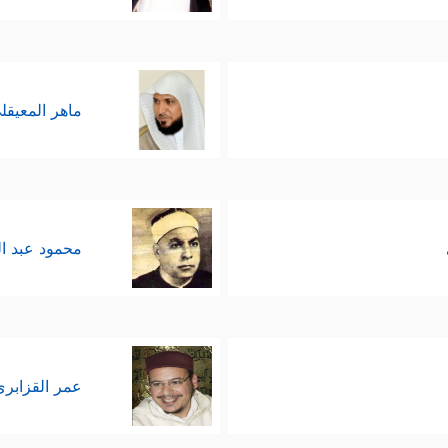
 ولا يعذّب أولادَه!
﴿لَوۡلَا یَنۡهَىٰهُمُ ٱلرَّب
معيَّة، وخاصة من أهل العلم والصلاح
َا یَتَنَاهَوۡنَ عَن مُّنكَرࣲ فَعَلُوهُۚ لَبِئۡسَ مَا كَانُواْ یَفۡعَلُونَ﴾
.
ماهر المعيقل
وائف والمذاهب المختلفة؛ حيث لا يرى الحاسد في مح
َكُفۡرࣰاۚ﴾
وقد تكرّر هذا النص مرَّتين في هذا المقطع دلال
محمود عبد ا
ِی دِینِكُمۡ غَیۡرَ ٱلۡحَقِّ﴾
.
َاۤءَ قَوۡمࣲ قَدۡ ضَلُّواْ مِن قَبۡلُ وَأَضَلُّواْ كَثِیرࣰا وَضَلُّواْ عَن سَوَاۤءِ ٱلسَّبِیلِ﴾
.
عمر القزابري
﴿وَتَرَىٰ كَثِیرࣰا مِّنۡهُمۡ یُسَـٰرِعُونَ فِی ٱلۡإِثۡمِ وَٱلۡعُدۡوَ ٰ⁠نِ
تنزُّه عن التعميم