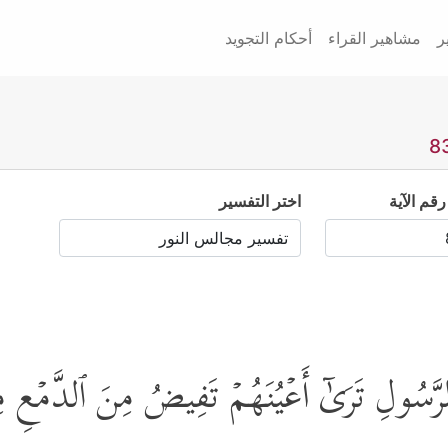
ر
مشاهير القراء
أحكام التجويد
رقم الآية
اختر التفسير
لرَّسُولِ تَرَىٰۤ أَعۡیُنَهُمۡ تَفِیضُ مِنَ ٱلدَّمۡعِ مِ