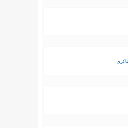
َ أَقۡرَبَهُم مَّوَدَّةࣰ لِّلَّذِینَ ءَامَنُواْ ٱلَّذِینَ قَالُوۤاْ إِنَّا
َٱلَّذِینَ هَادُواْ وَٱلصَّـٰبِـُٔونَ وَٱلنَّصَـٰرَىٰ مَنۡ ءَامَنَ
ناكري
ٱلۡإِنجِیلَ وَمَاۤ أُنزِلَ إِلَیۡكُم مِّن رَّبِّكُمۡۗ﴾
وفي
وهو القرآن، والآية تأكيدٌ لوحدة
لهم أنهم باتِّباعهم القرآن لن