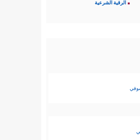
الرقية الشرعية
ثِیرࣰا مِّنۡهُمۡ فَـٰسِقُونَ
﴿٨١﴾
۞ لَتَجِدَنَّ أَشَدَّ
ثَالِثُ ثَلَـٰثَةࣲۘ﴾
، وقد ردَّ القرآن هذه
ࣱۖ كَانَا یَأۡكُلَانِ ٱلطَّعَامَۗ ٱنظُرۡ كَیۡفَ نُبَیِّنُ لَهُمُ
صوفي
اْ وَصَمُّواْ﴾
فقد كانوا يتوهمون أنهم
بحكم تصوّرهم أنهم شعب الله، أو
ي