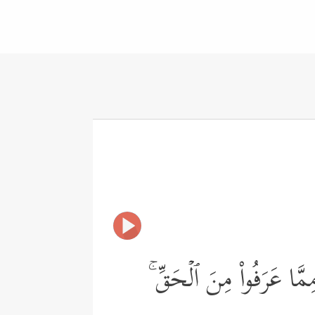
مَّا عَرَفُواْ مِنَ ٱلۡحَقِّ ۚ