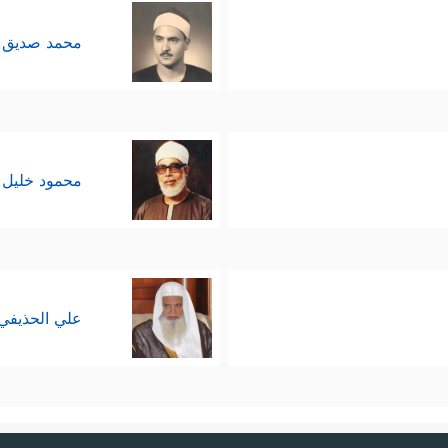
محمد صديق 
﴿وَلَوۡ أَنَّهُمۡ أَقَامُواْ ٱلتَّوۡرَىٰةَ وَٱلۡإِنجِیلَ وَمَاۤ أُنزِلَ إِلَیۡهِم مِّن رّ
حقِّ كله
َفُورࣱ رَّحِیمࣱ﴾
﴿وَلَوۡ أَنَّ أَهۡلَ ٱلۡكِتَـٰبِ ءَامَنُواْ وَٱتَّقَوۡاْ لَكَفَّرۡنَا عَنۡهُمۡ سَیِّـَٔاتِهِمۡ 
،
محمود خليل 
َة التي تنتظرهم على عنادهم وتكبُّرهم، وصدِّهم عن السب
َّةَ وَمَأۡوَىٰهُ ٱلنَّارُۖ وَمَا لِلظَّـٰلِمِینَ مِنۡ أَنصَارࣲ﴾
﴿لَبِئۡسَ مَا قَدَّمَتۡ لَهُمۡ أَنفُس
،
علي الحذيفي
﴿ذَ ٰ⁠لِكَ بِأَنَّ مِنۡهُمۡ قِسِّیسِینَ وَرُهۡبَانࣰا وَأَنَّهُمۡ لَا یَسۡتَكۡبِر
ّي والاقتِداء
َ ٱلۡحَقِّ ۚ﴾
.