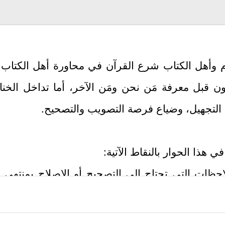
سلام وأهل الكتاب شرع القرآن في محاورة أهل الكتاب 
كون قبل معرفة مَن نحن ومَن الآخر، أما تداخل الخناد
 التجهيل، وضياع فرصة التصويب والتصحيح.
هذا الحوار بالنقاط الآتية:
احظات التي تحتاج إلى التصحيح أو الإصلاح بمنتهى ال
ةٌ عن البُخل، وهي عبارةٌ وقِحَة تعبِّر عن نفسيَّةٍ مضط