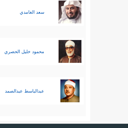
سعد الغامدي
سادسًا: ترغيبهم بالخير واتِّباع ال
﴿أَفَلَا یَتُوبُونَ إِلَى ٱللَّهِ وَیَسۡتَغۡفِرُونَهُۥۚ وَٱللَّهُ غ
محمود خليل الحصري
سابعًا: ترهيبهم بالعقوبة الإلهيّ
إِنَّهُۥ مَن یُشۡرِكۡ بِٱللَّهِ فَقَدۡ حَرَّمَ ٱللَّهُ عَلَیۡهِ ٱلۡجَن
خَـٰلِدُونَ﴾
.
عبدالباسط عبدالصمد
ثامنًا: إبراز النموذج الأفضل للتأسِ
تَرَىٰۤ أَعۡیُنَهُمۡ تَفِیضُ مِنَ ٱلدَّمۡعِ مِمَّا عَرَفُواْ مِن