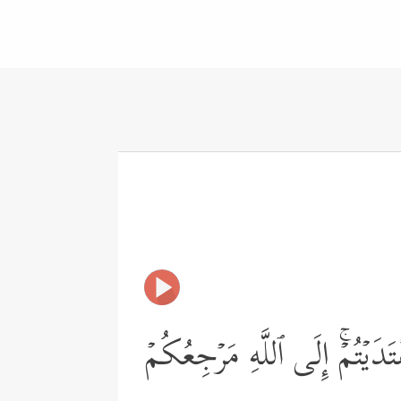
َدَیۡتُمۡۚ إِلَى ٱللَّهِ مَرۡجِعُكُمۡ