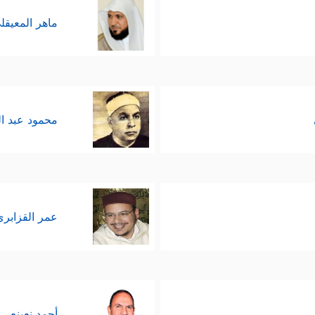
ماهر المعيقل
محمود عبد ا
عمر القزابري
أحمد نعينع