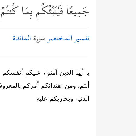
جَمِیعࣰا فَیُنَبِّئُكُم بِمَا كُنتُمۡ
تفسير المختصر
سورة
المائدة
يا أيها الذين آمنوا، عليكم أنفسكم
أنتم، ومن اهتدائكم أمركم بالمعرو
الدنيا، ويجازيكم عليه