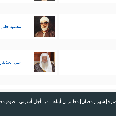
محمود خليل 
علي الحذيفي
عمرة
شهر رمضان
معا نربي أبناءنا
من أجل أسرتي
تطوع معن