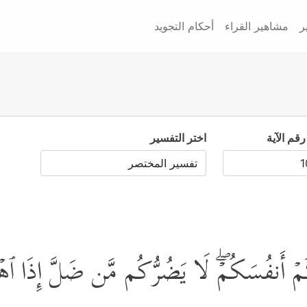
ر
مشاهير القراء
أحكام التجويد
رقم الآية
اختر التفسير
لَیۡكُمۡ أَنفُسَكُمۡۖ لَا یَضُرُّكُم مَّن ضَلَّ إِذَا ٱهۡت