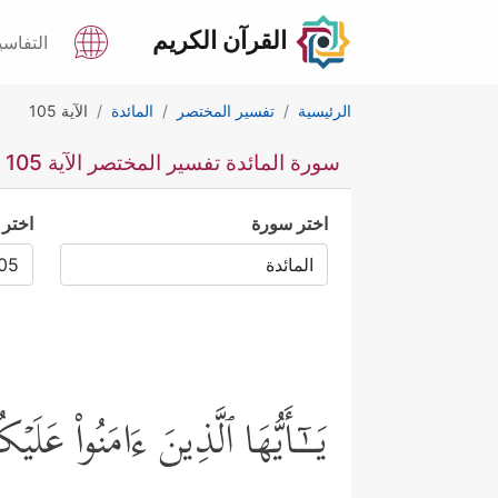
القرآن الكريم
التفاسي
الرئيسية
تفسير المختصر
المائدة
الآية 105
سورة المائدة تفسير المختصر الآية 105
اختر سورة
اختر 
یَــٰۤـأَیُّهَا ٱلَّذِینَ ءَامَنُواْ عَ