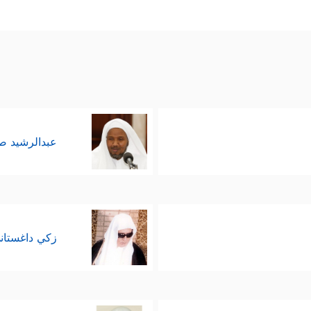
عبدالرشيد 
زكي داغستان