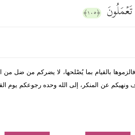
 تَعۡمَلُونَ
﴿١٠٥﴾
 فالزموها بالقيام بما يُصْلحها، لا يضركم من ضل من 
ف ونهيكم عن المنكر، إلى الله وحده رجوعكم يوم القي