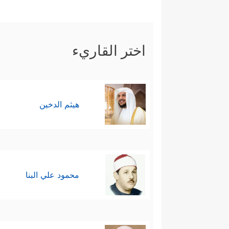
اختر القاريء
هيثم الدخين
محمود علي البنا