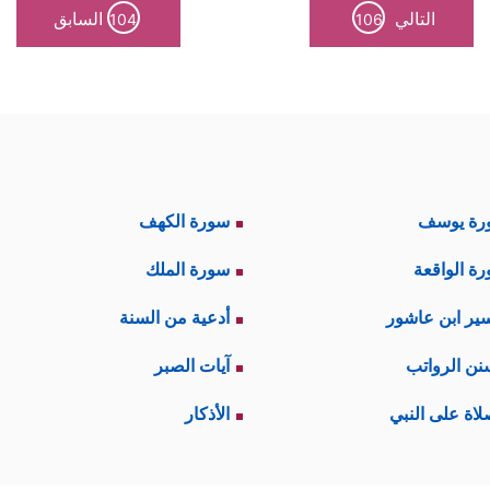
التالي
السابق
104
106
رة يوسف
سورة الكهف
ة الواقعة
سورة الملك
ير ابن عاشور
أدعية من السنة
نن الرواتب
آيات الصبر
لاة على النبي
الأذكار