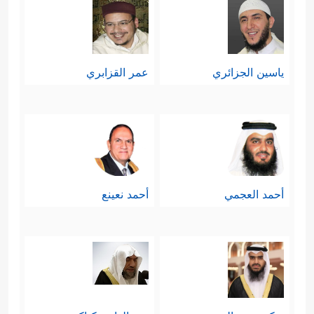
ٱلۡحَصِیدِ
﴿٩﴾
وَٱلنَّخۡلَ بَاسِقَـٰتࣲ لَّهَا طَلۡعࣱ نَّضِیدࣱ
﴿١٠﴾
رِّزۡقࣰا لِّلۡعِبَادِۖ وَأَحۡیَیۡنَا بِهِۦ بَلۡدَةࣰ مَّیۡتࣰاۚ كَذَ ٰ⁠لِكَ
ياسين الجزائري
عمر القزابري
ٱلۡخُرُوجُ﴾
فإعادةُ الشجرة الكبيرة من بذرةٍ
صغيرةٍ مدفونةٍ في التراب يقرِّبُ صورةَ
إعادة الحياة للإنسان بعد أن تُدفن خلاياه
في التراب أيضًا.
أحمد العجمي
أحمد نعينع
سادسًا: ذكَّر القرآن هؤلاء المشركين بما
أصابَ أسلافهم المشركين من الأُمم
السابقة؛ لعلَّهم يتفكَّرون ويتَّعِظون
﴿كَذَّبَتۡ قَبۡلَهُمۡ قَوۡمُ نُوحࣲ وَأَصۡحَـٰبُ ٱلرَّسِّ وَثَمُودُ