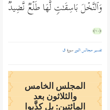
وَٱلنَّخۡلَ بَاسِقَـٰتࣲ لَّهَا طَلۡعࣱ نَّضِیدࣱ
﴿١٠﴾
تفسير مجالس النور
سورة
ق
المجلس الخامس
والثلاثون بعد
المائتين: بل كذَّبوا