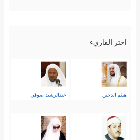
بمفقود، فالتعجُّب وارد بالنسبة لعِلمِكم
أنتم، أمّا بالنسبة لعِلمِ الله وقدرته
المطلقة فليس بوارِد.
اختر القاريء
﴿وَعِندَنَا كِتَـٰبٌ
ثم أكَّدَ القرآن هذا المعنى:
حَفِیظُۢ﴾
، وفي هذا جوابٌ أيضًا لتعجُّبهم
من بعثته
ﷺ
؛ إذ كلّ هذا إنّما يجري على
علم الله وتقديره ـ.
هيثم الدخين
عبدالرشيد صوفي
رابعًا: بعد تأكيد علمه ـ الشامل، جاء
ليؤكِّد قدرته تعالى الشاملة، والتي يرى
المشركون وغيرهم آثارها في هذا الكون