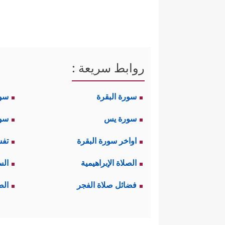
ذَ ٰ⁠لِكَ رَجۡعُۢ بَعِیدࣱ﴾
ثم يتحوَّلُ هذا التع
﴿فَهُمۡ فِیۤ أَمۡرࣲ مَّرِیجٍ﴾
.
ثالثًا: ردَّ القرآنُ تعجُّبهم ب
روابط سريعة :
﴿قَدۡ عَلِمۡنَا 
منها يغيب عن عِلمِ الله
سورة البقرة
سو
بمفقود، فالتعجُّب وارد بالنسبة لعِل
سورة يس
سور
﴿وَعِندَن
ثم أكَّدَ القرآن هذا المعنى:
اواخر سورة البقرة
تفس
علم الله وتقديره ـ.
الصلاة الإبراهيمية
الس
رابعًا: بعد تأكيد علمه ـ الشامل
فضائل صلاة الفجر
الص
﴿أَفَلَمۡ یَنظُرُو
ونظامه المُحكم الدقيق
مِن كُلِّ زَوۡجِۭ بَهِیجࣲ
﴿٧﴾
تَبۡصِرَةࣰ وَذِكۡرَىٰ لِك