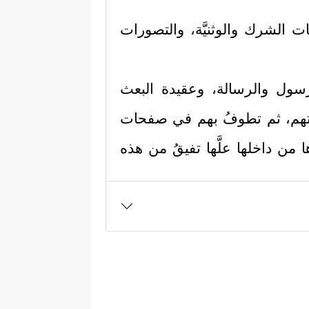
هات الشرك والوثنيَّة، والتصورات
سول والرسالة، وعقيدة البعث
ياتهم، ثم تطوفُ بهم في صفحات
من داخلها علَّها تفيقُ من هذه
رة الكلام الآتي بعد هذا القسَم:
م، وأن يُبلِّغهم هذا الرسول بما
 هَـٰذَا شَیۡءٌ عَجِیبٌ
﴿٢﴾
أَءِذَا مِتۡنَا وَكُنَّا تُرَابࣰاۖ