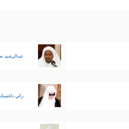
 المشركين المكذِّبين بالبعث إلى ظاهرةٍ متكررةٍ في حي
﴿وَنَزَّلۡنَا مِنَ ٱلسَّمَاۤءِ مَاۤءࣰ مُّبَـٰرَكࣰا فَأَنۢبَتۡنَا بِهِۦ جَنَّـٰتࣲ وَحَبَّ ٱلۡحَصِیدِ
﴿٩﴾
 ٱلۡخُرُوجُ﴾
فإعادةُ الشجرة الكبيرة من بذرةٍ صغيرةٍ مدفونةٍ
ه في التراب أيضًا.
عبدالرشيد 
ركين بما أصابَ أسلافهم المشركين من الأُمم السابقة
ثَمُودُ
﴿١٢﴾
وَعَادࣱ وَفِرۡعَوۡنُ وَإِخۡوَ ٰ⁠نُ لُوطࣲ
﴿١٣﴾
وَأَصۡحَـٰبُ ٱلۡأَیۡكَةِ وَقَوۡم
ذيبهم بالبعث، محتجًّا عليهم بدليل العقل بعد أن احتجّ
زكي داغستان
ه العقول ويصدمها بالحقيقة الكبرى؛ فالله الذي خلق
يء؟
ذي صاغه القرآن بقوله:
بمعن