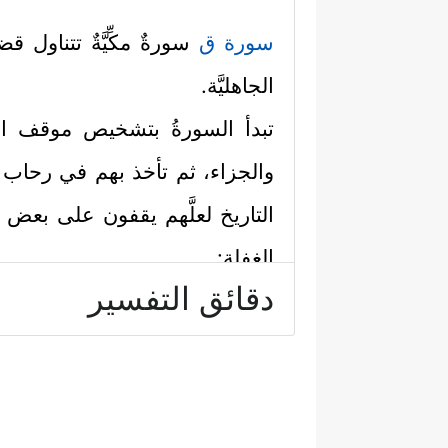
سورة ق
سورةٌ مكِّيَّةٌ تتناول 
الجاهليَّة.
تبدأ السورةُ بتشخيص موقف ال
والجزاء، ثم تأخذ بهم في رحاب 
التاريخ لعلَّهم يقفون على بعض 
الغفلة:
دقائق التفسير
أولًا: استهَلَّت السورة بقسَمٍ ع
﴿قۤۚ وَٱلۡقُرۡءَانِ ٱلۡمَجِیدِ﴾
.
ثانيًا: نقل القرآن تعجُّبَ المشر
ينتظرهم بعد موتهم من بعثٍ وح