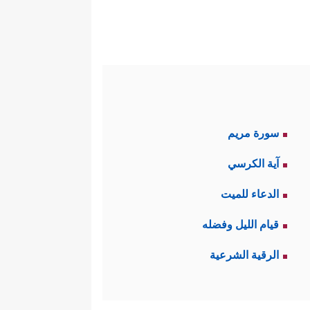
ِّن القرآن حالَهم بعد هذا التكذيب:
أرض من أجسادهم، وليس هناك شيءٌ
َبون من إعادته هو عند الله ليس
سورة مريم
 بوارِد.
آية الكرسي
ه
ﷺ
؛ إذ كلّ هذا إنّما يجري على
الدعاء للميت
قيام الليل وفضله
كون وغيرهم آثارها في هذا الكون
الرقية الشرعية
ۡضَ مَدَدۡنَـٰهَا وَأَلۡقَیۡنَا فِیهَا رَوَ ٰ⁠سِیَ وَأَنۢبَتۡنَا فِیهَا