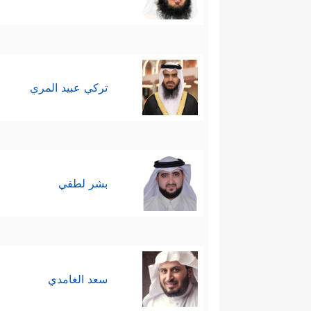
تركي عبيد المري
بشر لطفي
سعد الغامدي