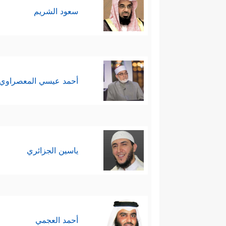
سعود الشريم
الجديد، وهم موجودون بالخلق الأ
ثامنًا: بعد الدليل الحسِّي وال
التكذيب؛ فالإنسان المُجادِل ليس 
أحمد عيسي المعصراوي
لا ينفع معها حوارٌ، ولا يردُّها دليلٌ.
من هنا جاءت هذه الآيات لتحذِّر ه
ٱلۡإِنسَـٰنَ وَنَعۡلَمُ مَا تُوَسۡوِسُ بِهِۦ نَفۡسُهُۥ ۖ وَنَحۡن
ياسين الجزائري
إِلَّا لَدَیۡهِ رَقِیبٌ عَتِیدࣱ﴾
فالله سبحانه ي
محفوظٍ.
أحمد العجمي