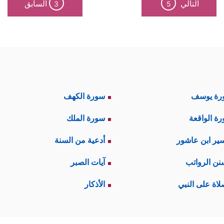
التالي
السابق
3
5
﴿بَلۡ كَذَّبُواْ بِٱلۡحَقِّ لَمَّا جَاۤءَهُمۡ﴾
جُّب إلى تكذيبٍ صريحٍ
ثم يُبي
تأكيد علم الله تعالى الشامل، فهو يعلم ما يذهب في ال
مَا تَنقُصُ ٱلۡأَرۡضُ مِنۡهُمۡۖ﴾
بمعنى أن هذا الذي تفتقدونه وتتعجّ
رة يوسف
سورة الكهف
مِكم أنتم، أمّا بالنسبة لعِلمِ الله وقدرته المطلقة فليس
ة الواقعة
سورة الملك
َا كِتَـٰبٌ حَفِیظُۢ﴾
، وفي هذا جوابٌ أيضًا لتعجُّبهم من بعثت
ير ابن عاشور
أدعية من السنة
نن الرواتب
آيات الصبر
، جاء ليؤكِّد قدرته تعالى الشاملة، والتي يرى المشر
لاة على النبي
الأذكار
ۤاْ إِلَى ٱلسَّمَاۤءِ فَوۡقَهُمۡ كَیۡفَ بَنَیۡنَـٰهَا وَزَیَّنَّـٰهَا وَمَا لَهَا مِن فُرُوجࣲ
﴿٦﴾
وَٱلۡأَر
ُلِّ عَبۡدࣲ مُّنِیبࣲ﴾
.