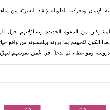
قضية الإيمان ومعركته الطويلة لإنقاذ البشريَّة من متا
مشركين من الدعوة الجديدة وتساؤلاتهم حول الر
هذا الكون لتُجيبهم بما يرونه ويلمسونه من واقع ح
دروسه ومواعظه، ثم تدخلُ في عُمق نفوسهم لتهزَّها 
ظيمٍ يُقصد به بيان عظمة هذا القرآن، والتنبيه إلى خطو
كين من أمرين اثنين: أن يبعثَ الله إليهم رسولًا منه
﴿بَلۡ عَجِبُوۤاْ أَن جَاۤءَهُم مُّنذِرࣱ مِّنۡهُمۡ فَقَالَ ٱلۡكَـٰفِرُونَ
سابٍ وجزاءٍ