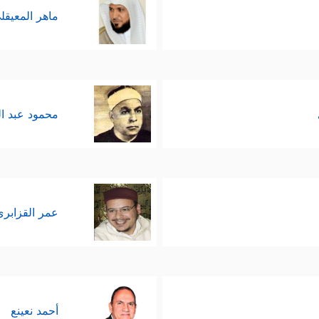
﴿بَلۡ هُمۡ فِی لَبۡسࣲ مِّنۡ خَلۡقࣲ جَدِیدࣲ﴾
ماهر المعيقل
ول.
دليل العقلي، دخل القرآن في أعماق نفوسهم ليُحذِّره
شرطًا أن يكون مُقتنِعًا بما يقول، فالحسد مثلًا كافٍ ل
محمود عبد ا
ؤلاء مما يمكن أن يكوِّن الدوافع النفسيَّة الخفيَّة 
ُ أَقۡرَبُ إِلَیۡهِ مِنۡ حَبۡلِ ٱلۡوَرِیدِ
﴿١٦﴾
إِذۡ یَتَلَقَّى ٱلۡمُتَلَقِّیَانِ عَنِ ٱلۡیَمِینِ 
عمر القزابري
علم الوساوس الداخلية، ويعلم المُجادلات والمُماحكات
أحمد نعينع