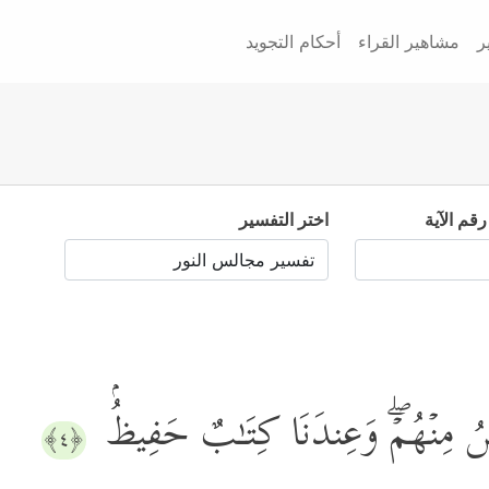
ر
مشاهير القراء
أحكام التجويد
رقم الآية
اختر التفسير
ضُ مِنۡهُمۡۖ وَعِندَنَا كِتَـٰبٌ حَفِیظُۢ
﴿٤﴾