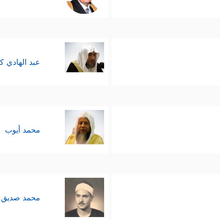
عبد الهادي ك
محمد أيوب
محمد صديق 