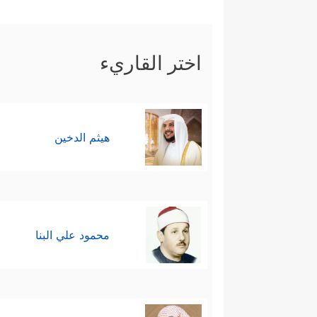
خامسًا: لفَتَ القرآن أنظار هؤلاء
ملموسٍ إعادةَ الحياة بعد الموت
اختر القاريء
رِّزۡقࣰا لِّلۡعِبَادِۖ وَأَحۡیَیۡنَا بِهِۦ بَلۡدَةࣰ مَّیۡتࣰاۚ كَذَ ٰ⁠لِكَ
الحياة للإنسان بعد أن تُدفن خلايا
هيثم الدخين
سادسًا: ذكَّر القرآن هؤلاء المش
﴿كَذَّبَتۡ قَبۡلَهُمۡ قَوۡمُ نُوحࣲ وَأَصۡحَـٰبُ ٱلرَّسِّ وَ
سابعًا: عاد القرآن ليناقشهم في تك
محمود علي البنا
بِٱلۡخَلۡقِ ٱلۡأَوَّلِۚ﴾
وهذا سؤالٌ يصعق هذ
كيف يُعجزه أن يُعيد خلقه من ش
وهذا التعجُّبُ مِن تعجُّبهم هو ال