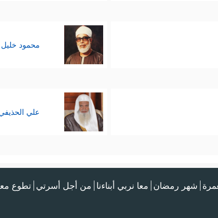
محمود خليل 
علي الحذيفي
عمرة
شهر رمضان
معا نربي أبناءنا
من أجل أسرتي
تطوع معن