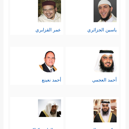
فِی سِتَّةِ أَیَّامࣲ وَمَا مَسَّنَا مِن لُّغُوبࣲ﴾
.
سابعًا: ثُمّ يُوجِّهُ القرآنُ خطابه إلى نبيِّنا
ياسين الجزائري
عمر القزابري
الكريم
ﷺ
يُوصِيه بالصبر، واللجوء إلى
الله وحده بالذكر والتسبيح والصلاة
﴿فَٱصۡبِرۡ عَلَىٰ مَا یَقُولُونَ وَسَبِّحۡ بِحَمۡدِ رَبِّكَ قَبۡلَ طُلُوعِ
ٱلشَّمۡسِ وَقَبۡلَ ٱلۡغُرُوبِ﴾
.
أحمد العجمي
أحمد نعينع
ثامنًا: يختم القرآن هذه السورة ببيان أنّ
مُحمدًا
ﷺ
ليس جبَّارًا في الأرض، ولا
يُمكنه أن يتحكَّم بقلوب الناس، وإنّما
مُهمَّته حمل هذا القرآن وتلاوته على