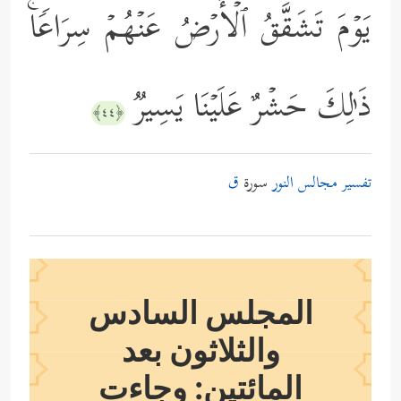
یَوۡمَ تَشَقَّقُ ٱلۡأَرۡضُ عَنۡهُمۡ سِرَاعࣰاۚ
ذَ ٰ⁠لِكَ حَشۡرٌ عَلَیۡنَا یَسِیرࣱ
﴿٤٤﴾
تفسير مجالس النور
سورة
ق
المجلس السادس
والثلاثون بعد
المائتين: وجاءت