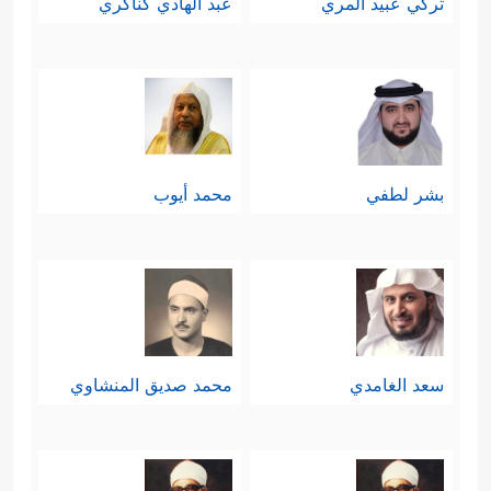
تركي عبيد المري
عبد الهادي كناكري
الناس؛ فمَن آمَن فلنفسه، ومَن ضلَّ
﴿نَّحۡنُ أَعۡلَمُ بِمَا یَقُولُونَۖ وَمَاۤ أَنتَ عَلَیۡهِم
فعليها
بِجَبَّارࣲۖ فَذَكِّرۡ بِٱلۡقُرۡءَانِ مَن یَخَافُ وَعِیدِ﴾
.
بشر لطفي
محمد أيوب
سعد الغامدي
محمد صديق المنشاوي