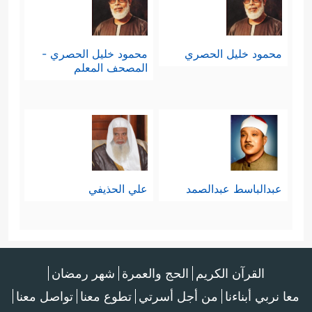
محمود خليل الحصري
محمود خليل الحصري -
المصحف المعلم
عبدالباسط عبدالصمد
علي الحذيفي
القرآن الكريم
الحج والعمرة
شهر رمضان
معا نربي أبناءنا
من أجل أسرتي
تطوع معنا
تواصل معنا