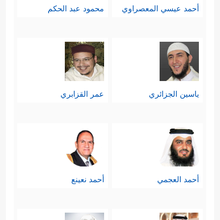
أحمد عيسي المعصراوي
محمود عبد الحكم
حسِّيٍّ ملموسٍ إعادةَ الحياة بعد الموت
﴿وَنَزَّلۡنَا مِنَ ٱلسَّمَاۤءِ مَاۤءࣰ مُّبَـٰرَكࣰا فَأَنۢبَتۡنَا بِهِۦ جَنَّـٰتࣲ وَحَبَّ
ٱلۡحَصِیدِ
﴿٩﴾
وَٱلنَّخۡلَ بَاسِقَـٰتࣲ لَّهَا طَلۡعࣱ نَّضِیدࣱ
﴿١٠﴾
رِّزۡقࣰا لِّلۡعِبَادِۖ وَأَحۡیَیۡنَا بِهِۦ بَلۡدَةࣰ مَّیۡتࣰاۚ كَذَ ٰ⁠لِكَ
ياسين الجزائري
عمر القزابري
ٱلۡخُرُوجُ﴾
فإعادةُ الشجرة الكبيرة من بذرةٍ
صغيرةٍ مدفونةٍ في التراب يقرِّبُ صورةَ
إعادة الحياة للإنسان بعد أن تُدفن خلاياه
في التراب أيضًا.
أحمد العجمي
أحمد نعينع
سادسًا: ذكَّر القرآن هؤلاء المشركين بما
أصابَ أسلافهم المشركين من الأُمم