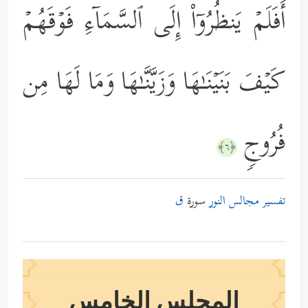
أَفَلَمۡ یَنظُرُوۤاْ إِلَى ٱلسَّمَاۤءِ فَوۡقَهُمۡ
كَیۡفَ بَنَیۡنَـٰهَا وَزَیَّنَّـٰهَا وَمَا لَهَا مِن
فُرُوجࣲ
﴿٦﴾
تفسير مجالس النور
سورة
ق
المجلس الخامس