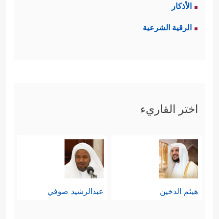
الأذكار
ٱلۡأَرۡضُ مِنۡهُمۡۖ﴾
بمعنى أن هذا الذي تفتقدونه
الرقية الشرعية
وتتعجَّبون من إعادته هو عند الله ليس
بمفقود، فالتعجُّب وارد بالنسبة لعِلمِكم
أنتم، أمّا بالنسبة لعِلمِ الله وقدرته
المطلقة فليس بوارِد.
اختر القاريء
﴿وَعِندَنَا كِتَـٰبٌ
ثم أكَّدَ القرآن هذا المعنى:
حَفِیظُۢ﴾
، وفي هذا جوابٌ أيضًا لتعجُّبهم
من بعثته
ﷺ
؛ إذ كلّ هذا إنّما يجري على
علم الله وتقديره ـ.
هيثم الدخين
عبدالرشيد صوفي
رابعًا: بعد تأكيد علمه ـ الشامل، جاء