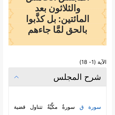
والثلاثون بعد
المائتين: بل كذَّبوا
بالحق لمَّا جاءهم
الآية (1- 18)
شرح المجلس
سورة ق
سورةٌ مكِّيَّةٌ تتناول قضية