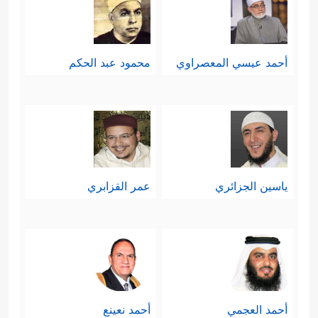
أحمد عيسي المعصراوي
محمود عبد الحكم
ياسين الجزائري
عمر القزابري
أحمد العجمي
أحمد نعينع