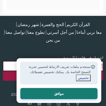
القرآن الكريم
الحج والعمرة
شهر رمضان
معا نربي أبناءنا
من أجل أسرتي
تطوع معنا
تواصل معنا
من نحن
اشترك في قائمتنا البريدية
نستخدم ملفات تعريف الارتباط لتحسين تجربة
التصفح الخاصة بك. يمكنك تخصيص تفضيلاتك.
تخصيص
موافق
جميع الحقوق محفوظة لموقع إسلام أون لاين © 2025