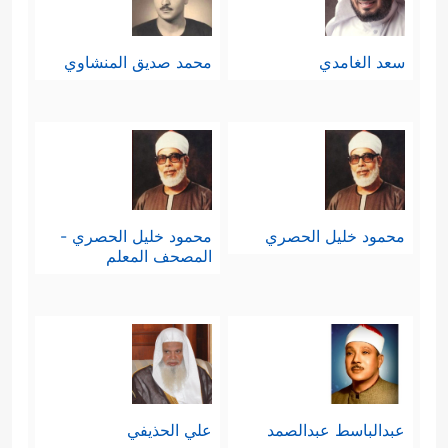
سعد الغامدي
محمد صديق المنشاوي
محمود خليل الحصري
محمود خليل الحصري -
المصحف المعلم
عبدالباسط عبدالصمد
علي الحذيفي