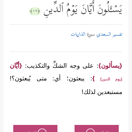
یَسۡـَٔلُونَ أَیَّانَ یَوۡمُ ٱلدِّینِ
﴿١٢﴾
تفسير السعدي
سورة
الذاريات
{يسألون}
: على وجه الشكِّ والتكذيب:
{أيَّان
}
: يبعثون؛ أي: متى يُبعثون؟!
[يوم الدين]
مستبعدين لذلك!