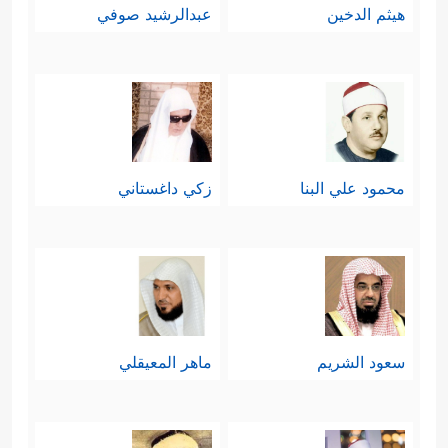
هيثم الدخين
عبدالرشيد صوفي
محمود علي البنا
زكي داغستاني
سعود الشريم
ماهر المعيقلي