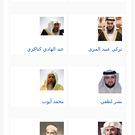
تركي عبيد المري
عبد الهادي كناكري
بشر لطفي
محمد أيوب