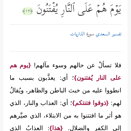
یَوۡمَ هُمۡ عَلَى ٱلنَّارِ یُفۡتَنُونَ
﴿١٣﴾
تفسير السعدي
سورة
الذاريات
فلا تسألْ عن حالهم وسوء مآلهم!
{يوم هم
على النار يُفتنون}
؛ أي: يعذَّبون بسبب ما
انطووا عليه من خبث الباطن والظاهر، ويُقالُ
لهم:
{ذوقوا فتنتكم}
؛ أي: العذاب والنار، الذي
هو أثر ما افتتنوا به من الابتلاء، الذي صيَّرهم
إلى الكفر والضلال.
{هذا}
: العذابُ الذي