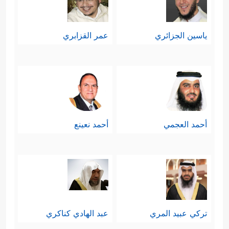
ياسين الجزائري
عمر القزابري
أحمد العجمي
أحمد نعينع
تركي عبيد المري
عبد الهادي كناكري