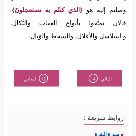
وصلتم إليه هو
{الذي كنتُم به تستعجلونَ}
:
فالآن تمتَّعوا بأنواع العقاب والنَّكال،
والسلاسل والأغلال، والسخط والوَبال.
التالي
السابق
12
14
روابط سريعة :
سورة البقرة