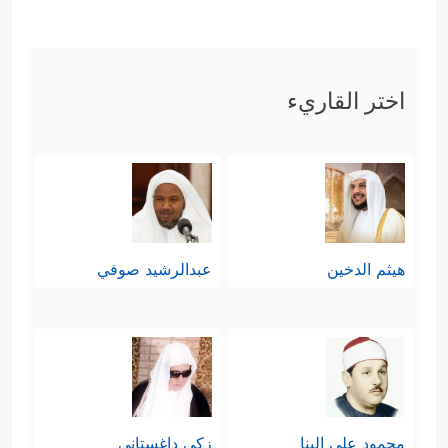
اختر القاريء
هيثم الدخين
عبدالرشيد صوفي
محمود علي البنا
زكي داغستاني