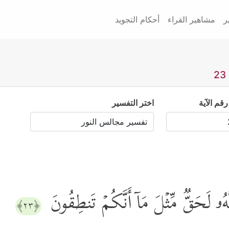
ر
مشاهير القراء
أحكام التجويد
رقم الآية
اختر التفسير
َهُۥ لَحَقࣱّ مِّثۡلَ مَاۤ أَنَّكُمۡ تَنطِقُونَ
﴿٢٣﴾