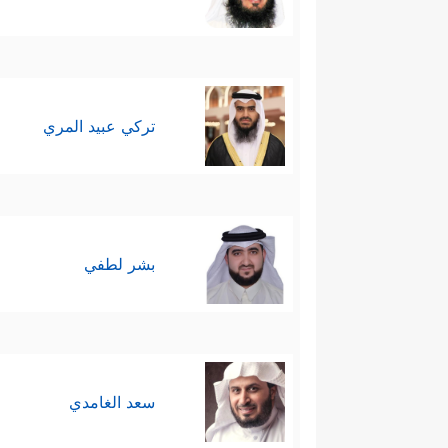
تركي عبيد المري
بشر لطفي
سعد الغامدي