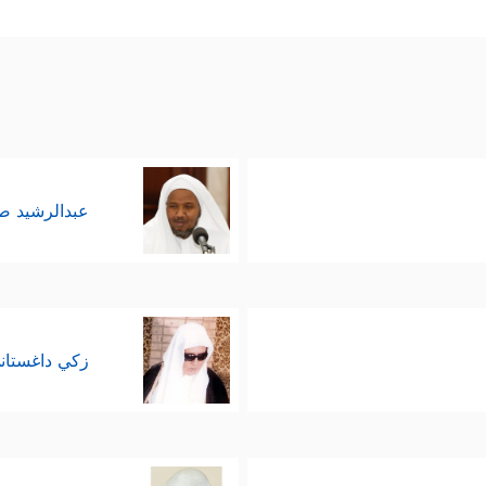
المُقدَّسة بعد أن أقسَم بمخلوقاته أنّ الذي جاء به مُح
َحَقࣱّ مِّثۡلَ مَاۤ أَنَّكُمۡ تَنطِقُونَ﴾
.
عبدالرشيد 
زكي داغستان