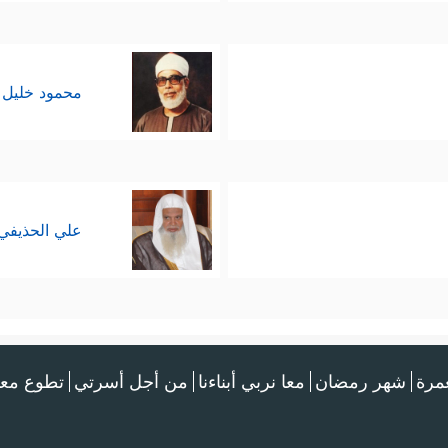
محمود خليل 
علي الحذيفي
عمرة
شهر رمضان
معا نربي أبناءنا
من أجل أسرتي
تطوع معن