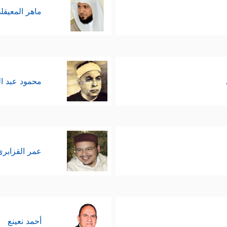
ماهر المعيقل
محمود عبد ا
عمر القزابري
أحمد نعينع