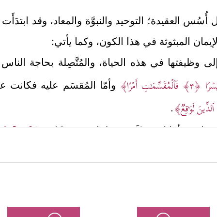
ل أُسُس العقيدة؛ التوحيد والنبوَّة والمعاد، وقد ابتدَأَ
إيمان المبثوثة في هذا الكون، وكما يأتي:
ِّهًا إلى وظيفتها في هذه الحياة، والمُتَّصِلة بحاجة ال
ُسۡرࣰا
﴿٣﴾
فَٱلۡمُقَسِّمَـٰتِ أَمۡرًا﴾
وأمّا المُقسَم عليه فكانت ع
ٱلدِّینَ لَوَ ٰ⁠قِعࣱ﴾
.
﴿وَٱلسَّمَاۤءِ ذ
ا فيها من أفلاكٍ مُحكَمة، وطرائق مُتشابِكة
لمشركون من اختلافٍ وتناقض؛ مثل: جمعهم بين الإيما
يا التديُّن الإبراهيمي وإنكارهم للبعث والحساب، وقو
﴿
هذا دليلًا على أنّهم مصرُوفون عن الحقِّ زاهِدون به