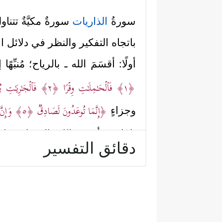
سورةُ
الذاريات
سورةٌ مكيَّةٌ تتناو
باتجاه التفكير والنظر في دلائل ال
أولًا: أقسَمَ الله ـ بالرياح؛ مُنب
﴿١﴾
فَٱلۡحَـٰمِلَـٰتِ وِقۡرࣰا
﴿٢﴾
فَٱلۡجَـٰرِیَـٰتِ ی
﴿إِنَّمَا تُوعَدُونَ لَصَادِقࣱ
﴿٥﴾
وَإِنَّ 
وجزاءٍ
ثانيًا: ثم أقسَمَ الله بالسماء وم
دقائق التفسير
جوابُ القَسَم، فكان ما عليه ا
عبادتهم للأصنام، وجمعهم بين بقا
مجنون، وقد جعل القرآن تخبُّطَهم 