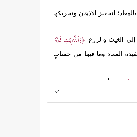
ت بالمعاد؛ لتحفيز الأذهان وتحريكها
﴿وَٱلذَّ ٰ⁠رِیَـٰتِ ذَرۡوࣰا
ناس إلى الغيث والزرع
قيدة المعاد وما فيها من حسابٍ
َاتِ ٱلۡحُبُكِ﴾
أما المُقسَم عليه وهو
ن بالله خالقًا لهذا الكون مع
لهم في مُحمدٍ
ﷺ
أنّه ساحر، وأنّه
یُؤۡفَكُ عَنۡهُ مَنۡ أُفِكَ﴾
.