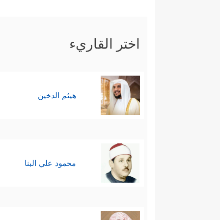
سابعًا: يُقسِمُ الله تعالى بنفسه 
﴿فَوَرَبِّ ٱلسَّمَاۤءِ وَٱلۡأَرۡضِ إِنَّهُۥ ل
ولا شائبة
اختر القاريء
هيثم الدخين
محمود علي البنا