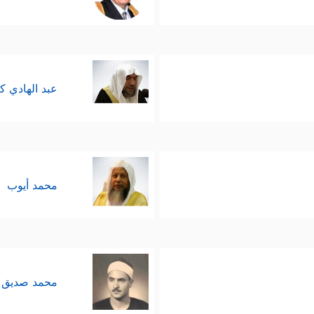
عبد الهادي ك
محمد أيوب
محمد صديق 