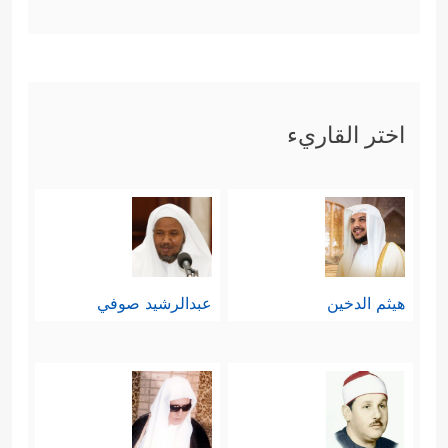
سبحانه هو الغنيّ، وما التكليف بالطاعة
والعبادة إلَّا ليتمايز الناس صالحهم عن
مفسدهم، ومؤمنهم عن كافرهم.
اختر القاريء
سادسًا: ختم القرآن هذه السورة بوعيدٍ
شديدٍ لمن كذَّب بالدين الحقّ، وتنكَّب
﴿فَإِنَّ لِلَّذِینَ ظَلَمُواْ ذَنُوبࣰا
الصراط المستقيم
مِّثۡلَ ذَنُوبِ أَصۡحَـٰبِهِمۡ فَلَا یَسۡتَعۡجِلُونِ
﴿٥٩﴾
فَوَیۡلࣱ
هيثم الدخين
عبدالرشيد صوفي
لِّلَّذِینَ كَفَرُواْ مِن یَوۡمِهِمُ ٱلَّذِی یُوعَدُونَ﴾
.