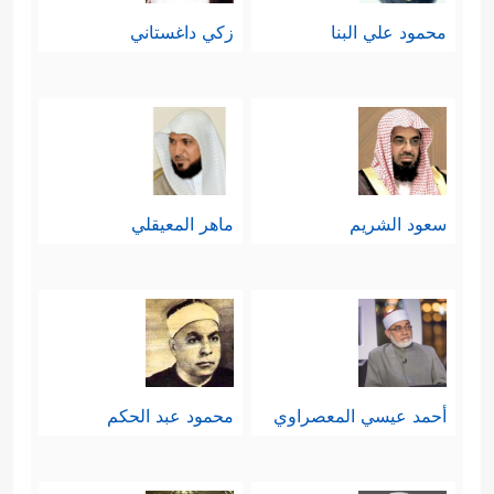
محمود علي البنا
زكي داغستاني
سعود الشريم
ماهر المعيقلي
أحمد عيسي المعصراوي
محمود عبد الحكم