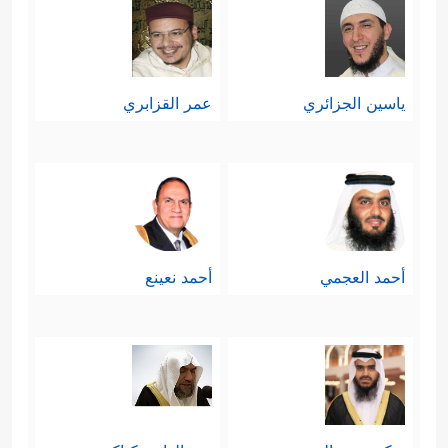
ياسين الجزائري
عمر القزابري
أحمد العجمي
أحمد نعينع