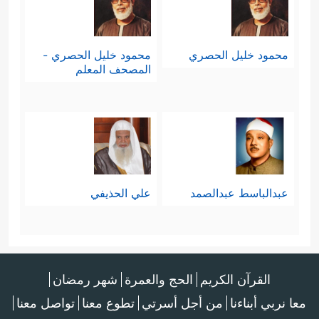
محمود خليل الحصري
محمود خليل الحصري -
المصحف المعلم
عبدالباسط عبدالصمد
علي الحذيفي
القرآن الكريم
الحج والعمرة
شهر رمضان
معا نربي أبناءنا
من أجل أسرتي
تطوع معنا
تواصل معنا