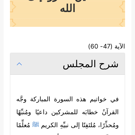
الله
الآية (47- 60)
شرح المجلس
في خواتيم هذه السورة المباركة وجَّه
القرآنُ خطابَه للمشركين داعيًا ومُنبِّهًا
ومُحذِّرًا، مُلتَفِتًا إلى نبيِّهِ الكريم
ﷺ
مُعلِّمًا