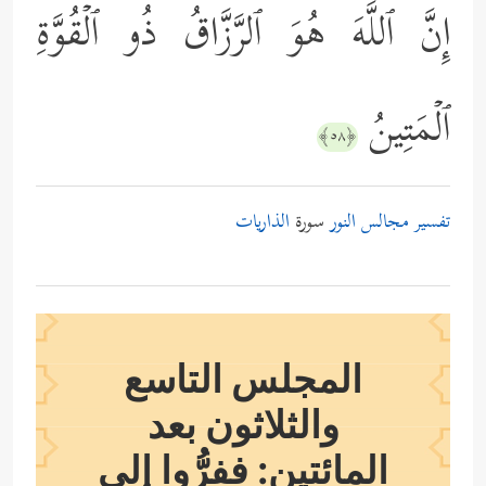
إِنَّ ٱللَّهَ هُوَ ٱلرَّزَّاقُ ذُو ٱلۡقُوَّةِ
ٱلۡمَتِینُ
﴿٥٨﴾
تفسير مجالس النور
سورة
الذاريات
المجلس التاسع
والثلاثون بعد
المائتين: ففرُّوا إلى