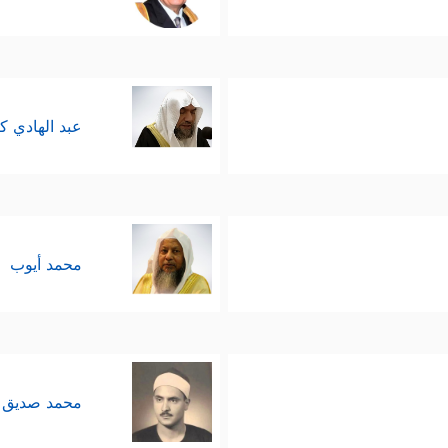
عبد الهادي ك
محمد أيوب
محمد صديق 