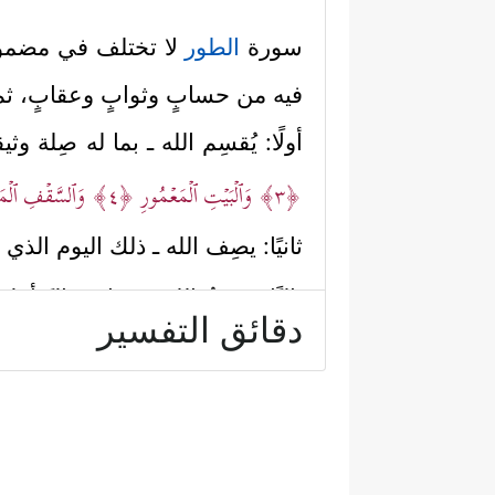
سورة
الطور
لا تختلف في مضمو
فيه من حسابٍ وثوابٍ وعقابٍ، ثم 
أولًا: يُقسِم الله ـ بما له صِلة و
﴿٣﴾
وَٱلۡبَیۡتِ ٱلۡمَعۡمُورِ
﴿٤﴾
وَٱلسَّقۡفِ ٱلۡمَ
ثانيًا: يصِف الله ـ ذلك اليوم الذي
ثالثًا: يصِفُ الله سبحانه حالَ أهل ا
دقائق التفسير
یَلۡعَبُونَ
﴿١٢﴾
یَوۡمَ یُدَعُّونَ إِلَىٰ نَارِ جَهَنَّمَ دَ
لَا تَصۡبِرُواْ سَوَاۤءٌ عَلَیۡكُمۡۖ إِنَّمَا تُجۡزَوۡنَ مَا كُنت
رابعًا: يصِفُ الله تبارك وتعالى أه