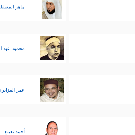
ماهر المعيقل
محمود عبد ا
عمر القزابري
أحمد نعينع