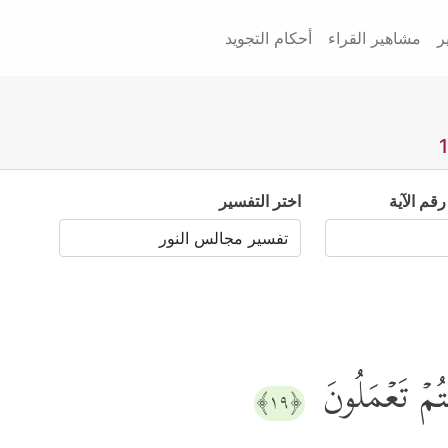
ر
مشاهير القراء
أحكام التجويد
رقم الآية
اختر التفسير
ُنتُمۡ تَعۡمَلُونَ
﴿١٩﴾