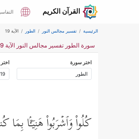
القرآن الكريم
التفاسي
الرئيسية
تفسير مجالس النور
الطور
الآية 19
سورة الطور تفسير مجالس النور الآية 19
اختر سورة
اختر 
كُلُواْ وَٱشۡرَبُواْ هَنِیۤـَٔۢا بِمَا ك