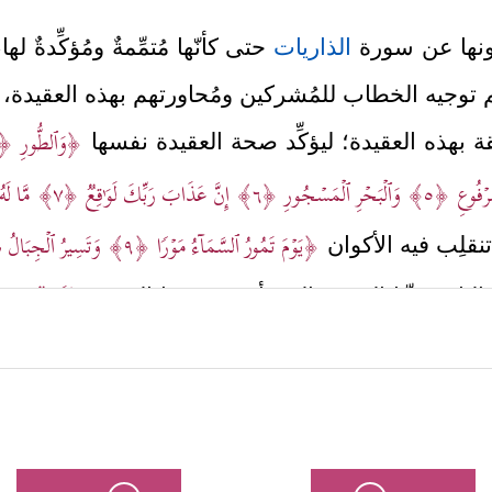
نها عن سورة
الذاريات
حتى كأنّها مُتمِّمةٌ ومُؤكِّدةٌ ل
توجيه الخطاب للمُشركين ومُحاورتهم بهذه العقيدة، و
﴿وَٱلطُّورِ
﴿١﴾
ثيقة بهذه العقيدة؛ ليؤكِّد صحة العقيدة نفسها
رۡفُوعِ
﴿٥﴾
وَٱلۡبَحۡرِ ٱلۡمَسۡجُورِ
﴿٦﴾
إِنَّ عَذَابَ رَبِّكَ لَوَ ٰ⁠قِعࣱ
﴿٧﴾
مَّا لَ
﴿یَوۡمَ تَمُورُ ٱلسَّمَاۤءُ مَوۡرࣰا
﴿٩﴾
وَتَسِیرُ ٱلۡجِبَالُ 
 تنقلِب فيه الأكوان
﴿فَوَیۡلࣱ یَوۡمَىِٕ
لنار، مُبيِّنًا السببَ الذي أوردَهم هذا المورِد
عًّا
﴿١٣﴾
هَـٰذِهِ ٱلنَّارُ ٱلَّتِی كُنتُم بِهَا تُكَذِّبُونَ
﴿١٤﴾
أَفَسِحۡرٌ هَـٰذَاۤ أَمۡ أ
ُمۡ تَعۡمَلُونَ﴾
.
﴿إِنَّ ٱلۡمُتَّقِینَ فِی جَنَّـٰتࣲ وَنَعِیم
لَ الجنَّة والمقام الذي هم فيه