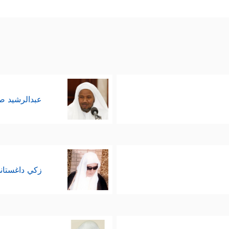
عبدالرشيد 
زكي داغستان