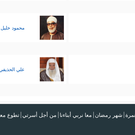
محمود خليل 
علي الحذيفي
عمرة
شهر رمضان
معا نربي أبناءنا
من أجل أسرتي
تطوع معن