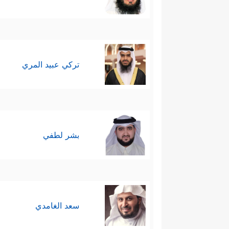
تركي عبيد المري
بشر لطفي
سعد الغامدي