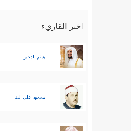
اختر القاريء
هيثم الدخين
محمود علي البنا