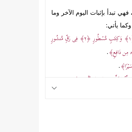
ها، فهي تبدأ بإثبات اليوم الآخر وما
كما يأتي:
وَكِتَـٰبࣲ مَّسۡطُورࣲ
﴿٢﴾
فِی رَقࣲّ مَّنشُورࣲ
هُۥ مِن دَافِعࣲ﴾
.
سَیۡرࣰا﴾
.
ذࣲ لِّلۡمُكَذِّبِینَ
﴿١١﴾
ٱلَّذِینَ هُمۡ فِی خَوۡضࣲ
َنتُمۡ لَا تُبۡصِرُونَ
﴿١٥﴾
ٱصۡلَوۡهَا فَٱصۡبِرُوۤاْ أَوۡ
ࣲ
﴿١٧﴾
فَـٰكِهِینَ بِمَاۤ ءَاتَىٰهُمۡ رَبُّهُمۡ وَوَقَىٰهُمۡ