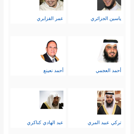
ياسين الجزائري
عمر القزابري
أحمد العجمي
أحمد نعينع
تركي عبيد المري
عبد الهادي كناكري