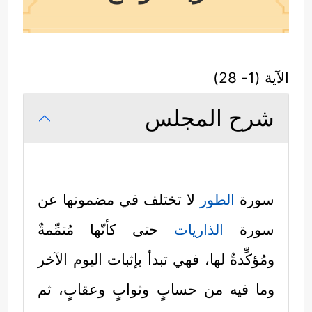
الآية (1- 28)
شرح المجلس
سورة
الطور
لا تختلف في مضمونها عن
سورة
الذاريات
حتى كأنّها مُتمِّمةٌ
ومُؤكِّدةٌ لها، فهي تبدأ بإثبات اليوم الآخر
وما فيه من حسابٍ وثوابٍ وعقابٍ، ثم