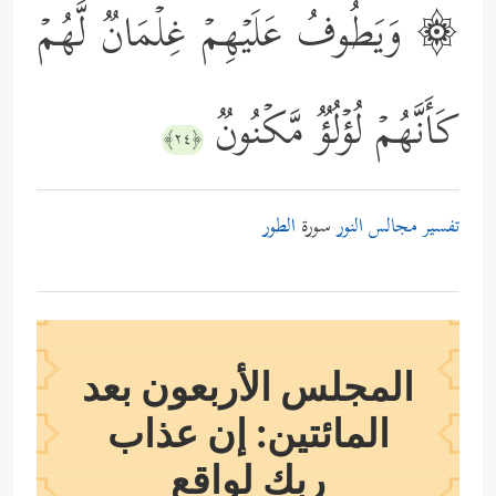
۞ وَیَطُوفُ عَلَیۡهِمۡ غِلۡمَانࣱ لَّهُمۡ
كَأَنَّهُمۡ لُؤۡلُؤࣱ مَّكۡنُونࣱ
﴿٢٤﴾
تفسير مجالس النور
سورة
الطور
المجلس الأربعون بعد
المائتين: إن عذاب
ربك لواقع