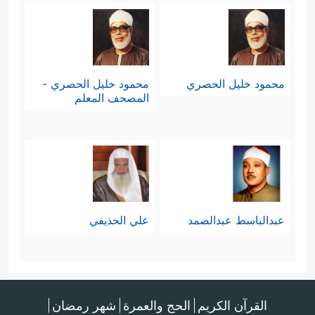
مُّبِینٍ﴾
﴿أَمۡ عِندَهُمُ ٱلۡغَیۡبُ فَهُمۡ یَكۡتُبُونَ﴾
،
وفي
ثنايا هذه النقطة يَذْكر القرآن مثالًا على
﴿أَمۡ لَهُ
جهلهم وقولهم على الله بغير علمٍ:
محمود خليل الحصري
محمود خليل الحصري -
المصحف المعلم
ٱلۡبَنَـٰتُ وَلَكُمُ ٱلۡبَنُونَ﴾
بمعنى أنّه لو كان عندكم
شيء من العلم لما قُلتُم هذا القولَ على
الله.
سادسًا: ثم يسأل الله تعالى نبيَّه
ﷺ
-
عبدالباسط عبدالصمد
علي الحذيفي
وهو أعلم به - عمّا إذا كان قد طلَبَ
منهم ما يشقّ عليهم وما يدفعهم لهذه
﴿أَمۡ تَسۡـَٔلُهُمۡ أَجۡرࣰا فَهُم مِّن
النفرة عن الحقِّ
القرآن الكريم
الحج والعمرة
شهر رمضان