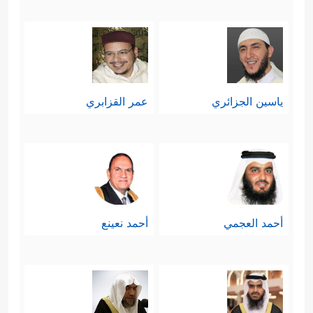
حكيمًا عليمًا قديرًا هو الذي خلَقَهم،
والمشركون يقولون بهذا ولا يُنكِرُونه،
لكنهم يرجِعُون عنه بمنطقٍ مقلوبٍ؛ فما
ياسين الجزائري
عمر القزابري
يرَونه مُحالًا عندهم بحسب قُدراتهم
وتصوُّراتهم البشرية يجعلونه مُحالًا على
الله، وبذلك يُساوُون قدرة الخالق
بقدراتهم.
أحمد العجمي
أحمد نعينع
وتتمَّةً لهذه الاحتمالات، يذكُر القرآن
احتمالًا من الممكن أن يتفرَّع عن
﴿أَمۡ لَهُمۡ إِلَـٰهٌ غَیۡرُ ٱللَّهِۚ سُبۡحَـٰنَ
الاحتمال الأخير: