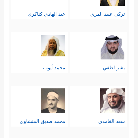
ٱللَّهِ عَمَّا یُشۡرِكُونَ﴾
وهذا الاحتمال وإن كانوا
تركي عبيد المري
عبد الهادي كناكري
يقولون به من حيث الصورة؛ لأنّهم
يُؤلِّهُون أصنامَهم، لكنهم يُنكِرون في
الوقت نفسه أن يكون لأصنامهم هذه
شأنٌ في خلقهم، أو في خلق السماوات
بشر لطفي
محمد أيوب
والأرض، وهذا من كبير تخبُّطهم
وتناقُضهم.
خامسًا: ثم يُطالبهم القرآن ببيان حجَّتهم
﴿أَمۡ لَهُمۡ
إن كانت لهم حجَّة يستندون إليها
سعد الغامدي
محمد صديق المنشاوي
سُلَّمࣱ یَسۡتَمِعُونَ فِیهِۖ فَلۡیَأۡتِ مُسۡتَمِعُهُم بِسُلۡطَـٰنࣲ