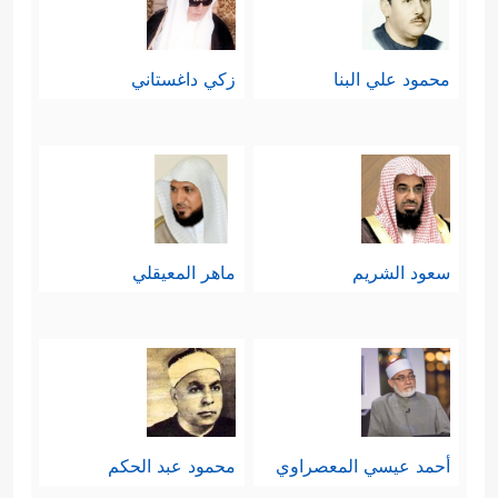
- أنّ وجودهم كان مِن لا شيء، وإنّما هو
محض الصدفة والعبث، وهذا ما يُنكِرُهُ
محمود علي البنا
زكي داغستاني
المشركون أنفسهم، وهو مُستنكَرٌ
بالبداهة والفطرة؛ إذ وجود الشيء من لا
شيء محال.
- أو أنّهم هم الذين خلَقوا أنفسهم فهم
سعود الشريم
ماهر المعيقلي
أدرى بها وأدرى بقدرتهم على بعثها من
جديد أو لا، وهذا لا يقول به المشركون
أيضًا، وهو محالٌ بالبداهة؛ لأنّه يلزم تقدُّم
وجودهم على وجود أنفسهم.
أحمد عيسي المعصراوي
محمود عبد الحكم
- بقِيَ الاحتمال الثالث، وهو أنّ ثَمَّة إلهًا