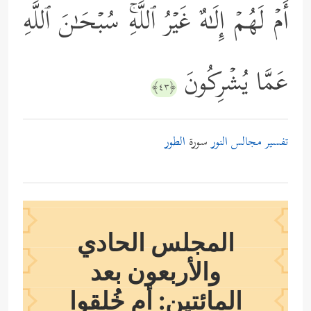
أَمۡ لَهُمۡ إِلَـٰهٌ غَیۡرُ ٱللَّهِۚ سُبۡحَـٰنَ ٱللَّهِ
عَمَّا یُشۡرِكُونَ
﴿٤٣﴾
تفسير مجالس النور
سورة
الطور
المجلس الحادي
والأربعون بعد
المائتين: أم خُلقوا