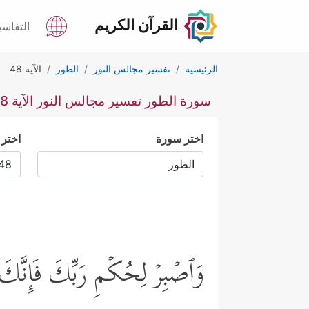
القرآن الكريم
التفاسي
الرئيسية
تفسير مجالس النور
الطور
الآية 48
سورة الطور تفسير مجالس النور الآية 48
اختر سورة
اختر 
وَٱصۡبِرۡ لِحُكۡمِ رَبِّكَ فَإِنَّكَ 