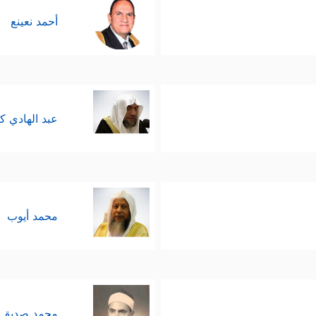
أحمد نعينع
عبد الهادي ك
محمد أيوب
محمد صديق 