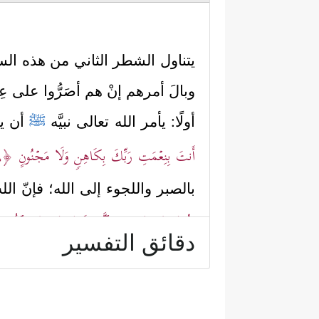
يتناول الشطر الثاني من هذه الس
وبالَ أمرهم إنْ هم أصَرُّوا على ع
أولًا: يأمر الله تعالى نبيَّه
ﷺ
أن يس
أَنتَ بِنِعۡمَتِ رَبِّكَ بِكَاهِنࣲ وَلَا مَجۡنُونٍ
﴿٢٩﴾
بالصبر واللجوء إلى الله؛ فإنّ ال
تَقُومُ
﴿٤٨﴾
وَمِنَ ٱلَّیۡلِ فَسَبِّحۡهُ وَإِدۡبَـٰرَ ٱلنُّج
دقائق التفسير
ثانيًا: يدحض القرآن تخرُّصات الم
يستَسِيغُها العقل، فليس في القر