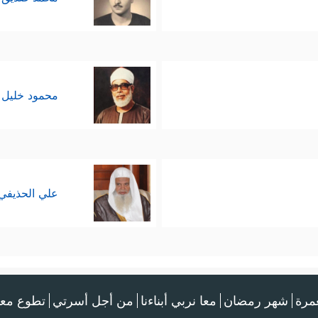
محمود خليل 
علي الحذيفي
عمرة
شهر رمضان
معا نربي أبناءنا
من أجل أسرتي
تطوع معن