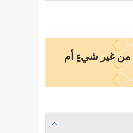
 من غير شيءٍ أم