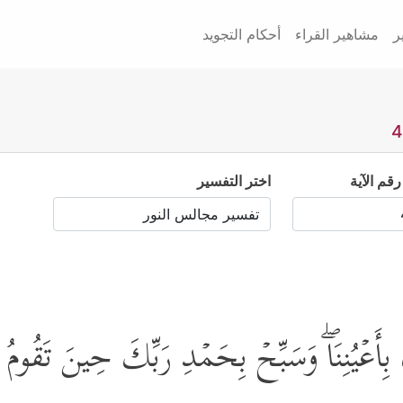
ر
مشاهير القراء
أحكام التجويد
رقم الآية
اختر التفسير
بِأَعۡیُنِنَاۖ وَسَبِّحۡ بِحَمۡدِ رَبِّكَ حِینَ تَقُومُ