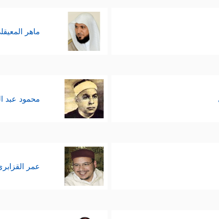
 عندكم شيء من العلم لما قُلتُم هذا القولَ على الله.
- وهو أعلم به - عمّا إذا كان قد طلَبَ منهم ما يشق
ماهر المعيقل
رَمࣲ مُّثۡقَلُونَ﴾
وهذا السؤال قُصِد به تنزيه الدعوة عن أيِّ غ
ناد والمُكابرة.
آن تحذيره الشديد لهؤلاء المشركين المعاندين إنْ هم 
محمود عبد ا
ُرِیدُونَ كَیۡدࣰاۖ فَٱلَّذِینَ كَفَرُواْ هُمُ ٱلۡمَكِیدُونَ﴾
﴿وَإِن یَرَوۡاْ كِسۡفࣰا مِّنَ ٱلس
،
قُونَ
﴿٤٥﴾
یَوۡمَ لَا یُغۡنِی عَنۡهُمۡ كَیۡدُهُمۡ شَیۡـࣰٔا وَلَا هُمۡ یُنصَرُونَ
﴿٤٦﴾
عمر القزابري