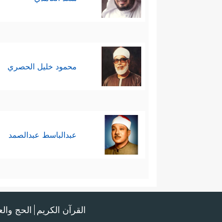
محمود خليل الحصري
عبدالباسط عبدالصمد
القرآن الكريم
الحج وال