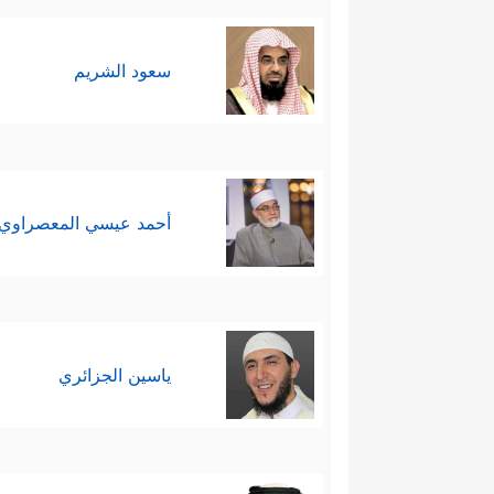
ٱلۡبَنَـٰتُ وَلَكُمُ ٱلۡبَنُونَ﴾
بمعنى أنّه لو كان
سادسًا: ثم يسأل الله تعالى نبيَّه
ﷺ
سعود الشريم
﴿أَمۡ تَسۡـَٔلُهُمۡ أَجۡرࣰا فَهُم مِّن مَّغۡ
عن الحقِّ
لم يَبقَ عندهم حجّة ولا عذر إلَّا الع
سابعًا: وفي الخِتام يوجّه القر
أحمد عيسي المعصراوي
﴿أَمۡ ی
والعداوة لمحمدٍ
ﷺ
ولدعوته
فَذَرۡهُمۡ حَتَّىٰ یُلَـٰقُواْ یَوۡمَهُمُ ٱلَّذِی فِیهِ یُصۡعَ
أَكۡثَرَهُمۡ لَا یَعۡلَمُونَ﴾
.
ياسين الجزائري