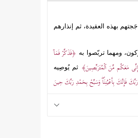
جتهم بهذه العقيدة، ثم إنذارهم
﴿فَذَكِّرۡ فَمَاۤ
كون، ومهما تربّصوا به
إِنِّی مَعَكُم مِّنَ ٱلۡمُتَرَبِّصِینَ﴾
ثم يُوصِيه
كَ فَإِنَّكَ بِأَعۡیُنِنَاۖ وَسَبِّحۡ بِحَمۡدِ رَبِّكَ حِینَ
هَـٰذَاۤۚ﴾
بمعنى أنّ أقوالهم تلك لا
ون، أو الشعر، ثم كيف تجتمع هذه