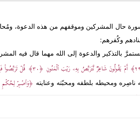
ورة حال المشركين وموقفهم من هذه الدعوة، ومُحاجَ
ِنادهم وكُفرهم:
تمرَّ بالتذكير والدعوة إلى الله مهما قال فيه المشر
أَمۡ یَقُولُونَ شَاعِرࣱ نَّتَرَبَّصُ بِهِۦ رَیۡبَ ٱلۡمَنُونِ
﴿٣٠﴾
قُلۡ تَرَبَّصُواْ فَ
﴿وَٱصۡبِرۡ لِحُكۡمِ رَبِّ
له ناصِره ومحيطه بلطفه ومحبّته وعنايته
ُومِ﴾
.
﴿أَمۡ تَأۡمُرُهُمۡ أَحۡلَـٰمُهُم بِ
شركين وأقاويلهم الباطلة بحقِّه
ﷺ
آن ما يلتَبِسُ على أصحاب العقول بالكهانة، أو الجن