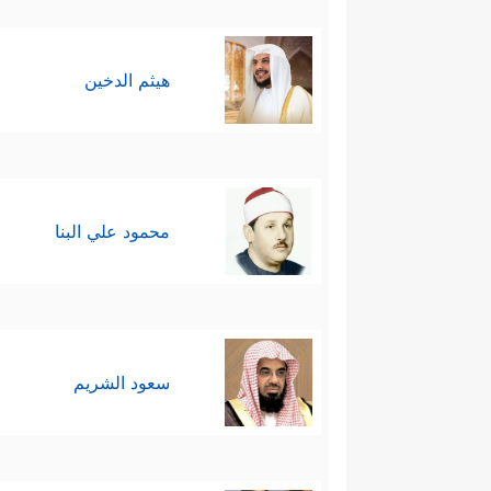
هيثم الدخين
محمود علي البنا
سعود الشريم