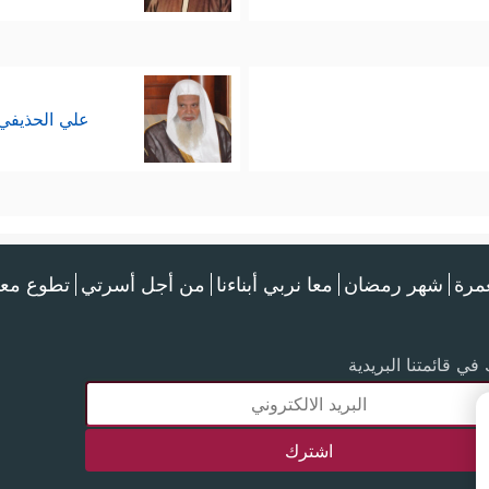
علي الحذيفي
عمرة
شهر رمضان
معا نربي أبناءنا
من أجل أسرتي
تطوع معن
في قائمتنا البريدية