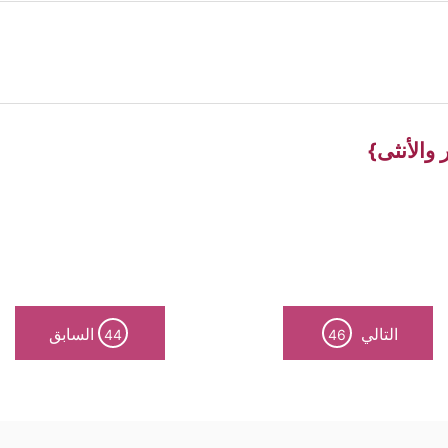
 والأنثى}
التالي
السابق
44
46