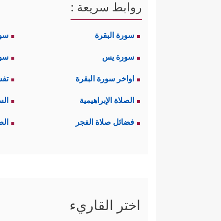
روابط سريعة :
سورة البقرة
سو
سورة يس
سور
اواخر سورة البقرة
تفس
الصلاة الإبراهيمية
الس
فضائل صلاة الفجر
الص
اختر القاريء