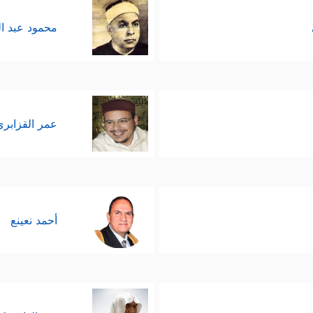
محمود عبد ا
عمر القزابري
أحمد نعينع