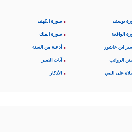
رة يوسف
سورة الكهف
ة الواقعة
سورة الملك
ير ابن عاشور
أدعية من السنة
نن الرواتب
آيات الصبر
لاة على النبي
الأذكار