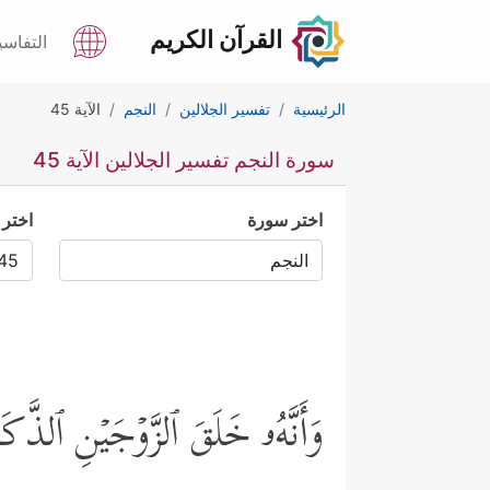
القرآن الكريم
التفاسي
الرئيسية
تفسير الجلالين
النجم
الآية 45
سورة النجم تفسير الجلالين الآية 45
اختر سورة
اختر 
وَأَنَّهُۥ خَلَقَ ٱلزَّوۡجَیۡنِ ٱلذَّكَ