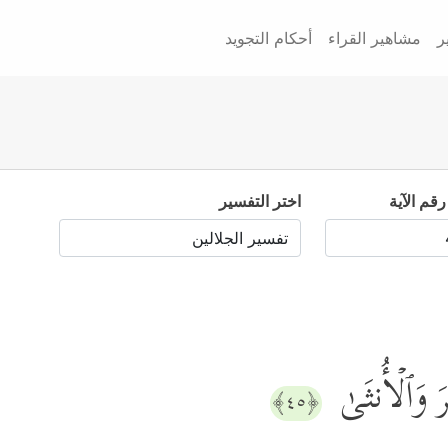
ر
مشاهير القراء
أحكام التجويد
رقم الآية
اختر التفسير
رَ وَٱلۡأُنثَىٰ
﴿٤٥﴾