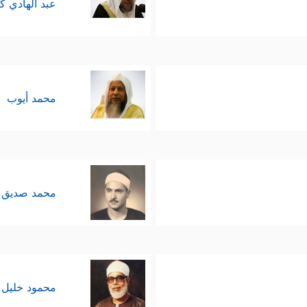
عبد الهادي ك
محمد أيوب
محمد صديق 
محمود خليل 