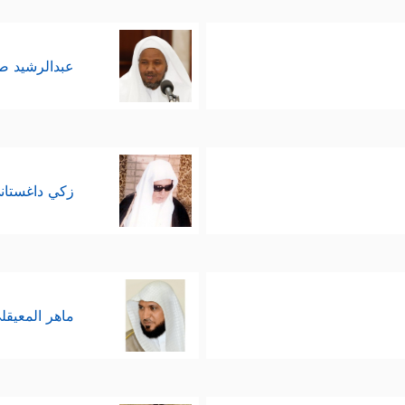
عبدالرشيد 
زكي داغستان
ماهر المعيقل