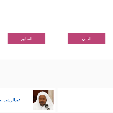
التالي
السابق
عبدالرشيد 