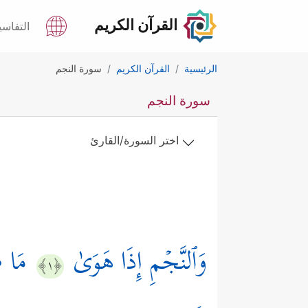
القرآن الكريم
التفاسي
الرئيسية
القرآن الكريم
سورة النجم
سورة النجم
اختر السورة/القارئ
وَٱلنَّجۡمِ إِذَا هَوَىٰ
مَا ض
﴿١﴾