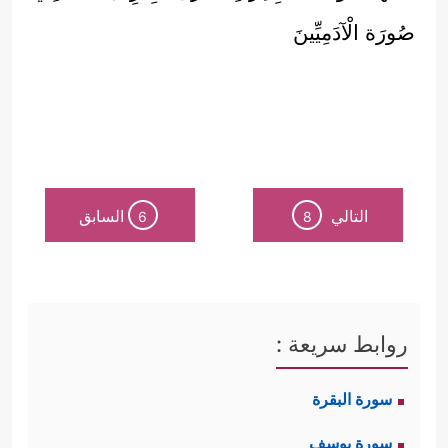
صُورَة الْآدَمِيِّينَ
التالي
السابق
6
8
روابط سريعة :
سورة البقرة
سورة يوسف