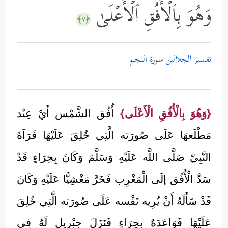
وَهُوَ بِٱلۡأُفُقِ ٱلۡأَعۡلَىٰ
﴿٧﴾
تفسير الجلالين
سورة
النجم
{وَهُوَ بِالْأُفُقِ الْأَعْلَى}
أُفُق الشَّمْس أَيْ عِنْد
مَطْلَعهَا عَلَى صُورَته الَّتِي خُلِقَ عَلَيْهَا فَرَآهُ
النَّبِيّ صَلَّى اللَّه عَلَيْهِ وَسَلَّمَ وَكَانَ بِحِرَاءٍ قَدْ
سَدَّ الْأُفُق إلَى الْمَغْرِب فَخَرَّ مَغْشِيًّا عَلَيْهِ وَكَانَ
قَدْ سَأَلَهُ أَنْ يُرِيه نَفْسه عَلَى صُورَته الَّتِي خُلِقَ
عَلَيْهَا فَوَاعَدَهُ بِحِرَاءٍ فَنَزَلَ جِبْرِيل لَهُ فِي