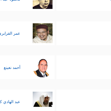
عمر القزابري
أحمد نعينع
عبد الهادي ك