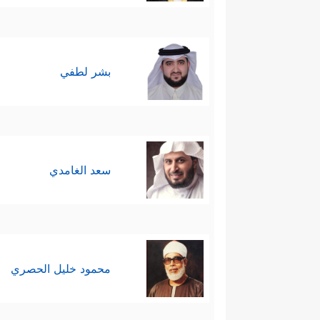
بشر لطفي
سعد الغامدي
محمود خليل الحصري