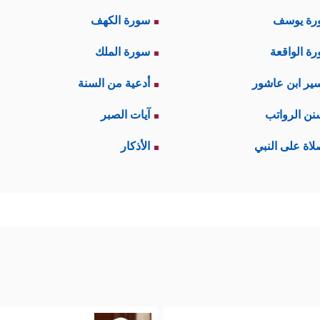
رة يوسف
سورة الكهف
ة الواقعة
سورة الملك
ير ابن عاشور
أدعية من السنة
نن الرواتب
آيات الصبر
لاة على النبي
الأذكار