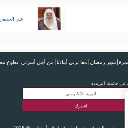
علي الحذيفي
عمرة
شهر رمضان
معا نربي أبناءنا
من أجل أسرتي
تطوع معن
في قائمتنا البريدية
جميع الحقوق محفوظة لموقع إسلام أون لاين © 2025