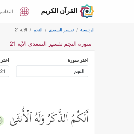
القرآن الكريم
التفاسي
الرئيسية
تفسير السعدي
النجم
الآية 21
سورة النجم تفسير السعدي الآية 21
اختر سورة
اختر 
أَلَكُمُ ٱلذَّكَرُ وَلَهُ ٱلۡأُنثَىٰ
﴿٢١﴾