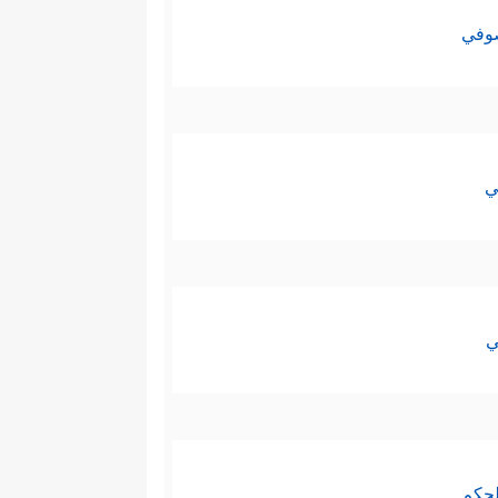
صوفي
ي
ي
لحكم