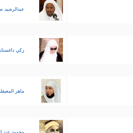
عبدالرشيد 
زكي داغستان
ماهر المعيقل
محمود عبد ا