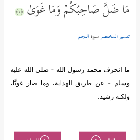
مَا ضَلَّ صَاحِبُكُمۡ وَمَا غَوَىٰ
﴿٢﴾
تفسير المختصر
سورة
النجم
ما انحرف محمد رسول الله - صلى الله عليه
وسلم - عن طريق الهداية، وما صار غويًّا،
ولكنه رشيد.