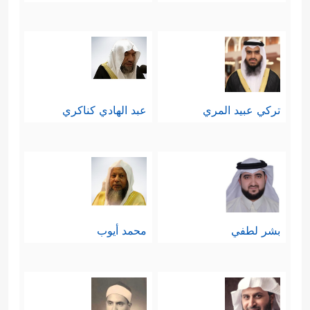
تركي عبيد المري
عبد الهادي كناكري
بشر لطفي
محمد أيوب