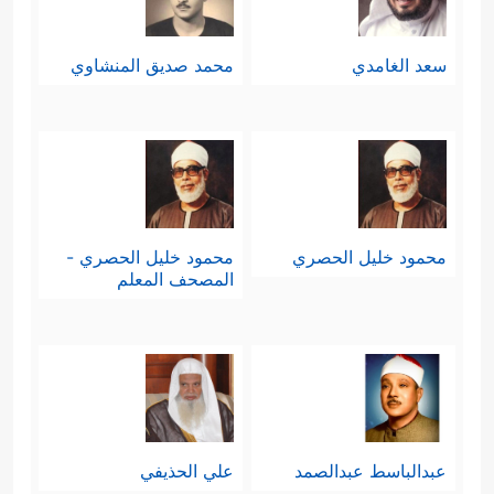
سعد الغامدي
محمد صديق المنشاوي
محمود خليل الحصري
محمود خليل الحصري -
المصحف المعلم
عبدالباسط عبدالصمد
علي الحذيفي