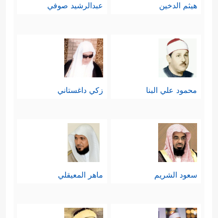
هيثم الدخين
عبدالرشيد صوفي
محمود علي البنا
زكي داغستاني
سعود الشريم
ماهر المعيقلي