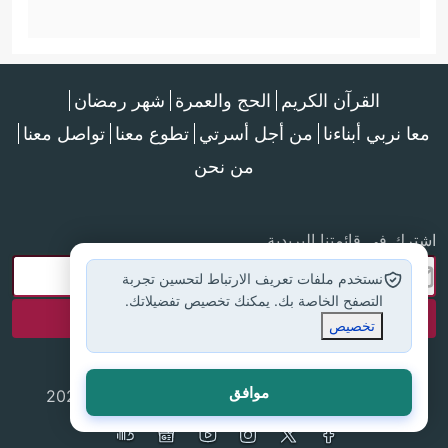
القرآن الكريم
الحج والعمرة
شهر رمضان
معا نربي أبناءنا
من أجل أسرتي
تطوع معنا
تواصل معنا
من نحن
اشترك في قائمتنا البريدية
نستخدم ملفات تعريف الارتباط لتحسين تجربة
التصفح الخاصة بك. يمكنك تخصيص تفضيلاتك.
تخصيص
موافق
جميع الحقوق محفوظة لموقع إسلام أون لاين © 2025