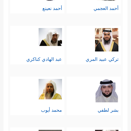
أحمد العجمي
أحمد نعينع
تركي عبيد المري
عبد الهادي كناكري
بشر لطفي
محمد أيوب