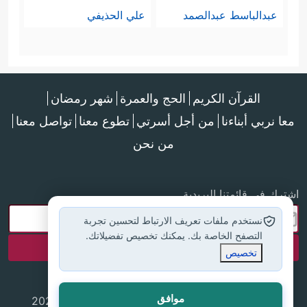
عبدالباسط عبدالصمد
علي الحذيفي
القرآن الكريم
الحج والعمرة
شهر رمضان
معا نربي أبناءنا
من أجل أسرتي
تطوع معنا
تواصل معنا
من نحن
اشترك في قائمتنا البريدية
نستخدم ملفات تعريف الارتباط لتحسين تجربة
التصفح الخاصة بك. يمكنك تخصيص تفضيلاتك.
تخصيص
موافق
جميع الحقوق محفوظة لموقع إسلام أون لاين © 2025