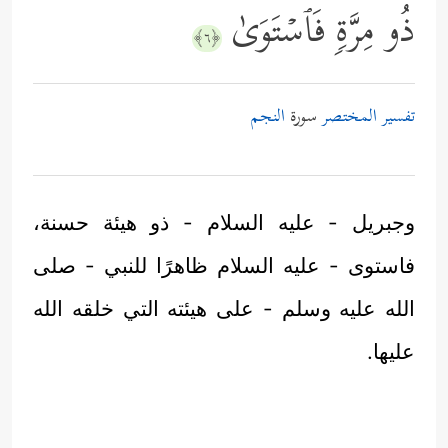
ذُو مِرَّةࣲ فَٱسۡتَوَىٰ
﴿٦﴾
تفسير المختصر
سورة
النجم
وجبريل - عليه السلام - ذو هيئة حسنة،
فاستوى - عليه السلام ظاهرًا للنبي - صلى
الله عليه وسلم - على هيئته التي خلقه الله
عليها.