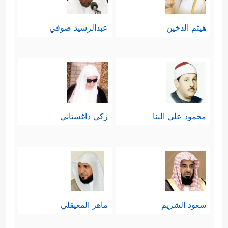
هيثم الدخين
عبدالرشيد صوفي
محمود علي البنا
زكي داغستاني
سعود الشريم
ماهر المعيقلي