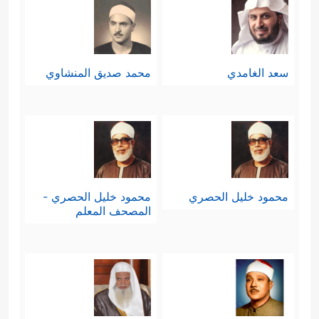
سعد الغامدي
محمد صديق المنشاوي
محمود خليل الحصري
محمود خليل الحصري -
المصحف المعلم