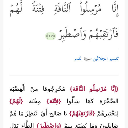
إِنَّا مُرۡسِلُواْ ٱلنَّاقَةِ فِتۡنَةࣰ لَّهُمۡ
فَٱرۡتَقِبۡهُمۡ وَٱصۡطَبِرۡ
﴿٢٧﴾
تفسير الجلالين
سورة
القمر
{إنَّا مُرْسِلُو النَّاقَة}
مُخْرِجُوهَا مِنْ الْهَضْبَة
الصَّخْرَة كَمَا سَأَلُوا
{فِتْنَة}
مِحْنَة
{لَهُمْ}
لِنَخْتَبِرهُمْ
{فَارْتَقِبْهُمْ}
يَا صَالِح أَيْ انْتَظِرْ مَا هُمْ
صَانِعُونَ وَمَا يُصْنَع بِهِمْ
{وَاصْطَبِرْ}
الطَّاء بَدَل