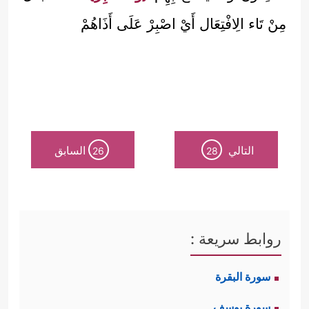
مِنْ تَاء الِافْتِعَال أَيْ اصْبِرْ عَلَى أَذَاهُمْ
التالي
السابق
26
28
روابط سريعة :
سورة البقرة
سورة يوسف