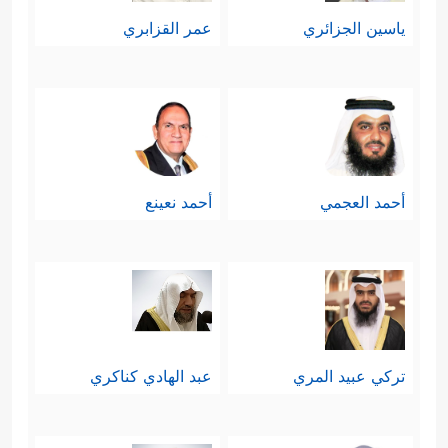
ياسين الجزائري
عمر القزابري
أحمد العجمي
أحمد نعينع
تركي عبيد المري
عبد الهادي كناكري