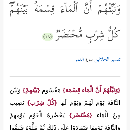
وَنَبِّئۡهُمۡ أَنَّ ٱلۡمَاۤءَ قِسۡمَةُۢ بَیۡنَهُمۡۖ
كُلُّ شِرۡبࣲ مُّحۡتَضَرࣱ
﴿٢٨﴾
تفسير الجلالين
سورة
القمر
{وَنَبِّئْهُمْ أَنَّ الْمَاء قِسْمَة}
مَقْسُوم
{بَيْنهمْ}
وَبَيْن
النَّاقَة يَوْم لَهُمْ وَيَوْم لَهَا
{كُلّ شِرْب}
نَصِيب
مِنْ الْمَاء
{مُحْتَضَر}
يَحْضُرهُ الْقَوْم يَوْمهمْ
وَالنَّاقَة يَوْمهَا فَتَمَادَوْا عَلَى ذَلِكَ ثُمَّ مَلَّوْهُ فَهَمُّوا