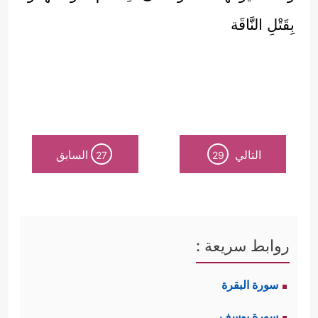
بِقَتْلِ النَّاقَة
التالي
السابق
27
29
روابط سريعة :
سورة البقرة
سورة يوسف