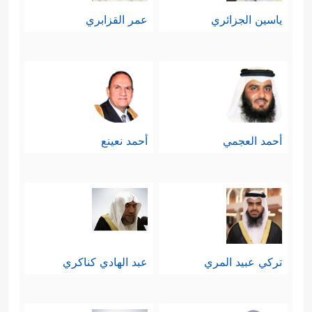
ياسين الجزائري
عمر القزابري
أحمد العجمي
أحمد نعينع
تركي عبيد المري
عبد الهادي كناكري