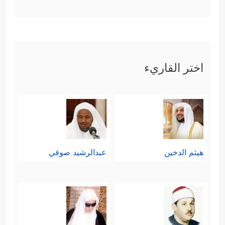
بربِّهم، وكيف نجَّى الله نوحًا منهم ومِمَّا
﴿۞ كَذَّبَتۡ قَبۡلَهُمۡ قَوۡمُ نُوحࣲ فَكَذَّبُواْ عَبۡدَنَا
أصابهم
وَقَالُواْ مَجۡنُونࣱ وَٱزۡدُجِرَ
﴿٩﴾
فَدَعَا رَبَّهُۥۤ أَنِّی مَغۡلُوبࣱ
اختر القاريء
فَٱنتَصِرۡ
﴿١٠﴾
فَفَتَحۡنَاۤ أَبۡوَ ٰ⁠بَ ٱلسَّمَاۤءِ بِمَاۤءࣲ مُّنۡهَمِرࣲ
﴿١١﴾
وَفَجَّرۡنَا ٱلۡأَرۡضَ عُیُونࣰا فَٱلۡتَقَى ٱلۡمَاۤءُ عَلَىٰۤ أَمۡرࣲ
قَدۡ قُدِرَ
﴿١٢﴾
وَحَمَلۡنَـٰهُ عَلَىٰ ذَاتِ أَلۡوَ ٰ⁠حࣲ وَدُسُرࣲ
هيثم الدخين
عبدالرشيد صوفي
﴿١٣﴾
تَجۡرِی بِأَعۡیُنِنَا جَزَاۤءࣰ لِّمَن كَانَ كُفِرَ
﴿١٤﴾
وَلَقَد تَّرَكۡنَـٰهَاۤ ءَایَةࣰ فَهَلۡ مِن مُّدَّكِرࣲ
﴿١٥﴾
فَكَیۡفَ كَانَ
عَذَابِی وَنُذُرِ
﴿١٦﴾
وَلَقَدۡ یَسَّرۡنَا ٱلۡقُرۡءَانَ لِلذِّكۡرِ فَهَلۡ