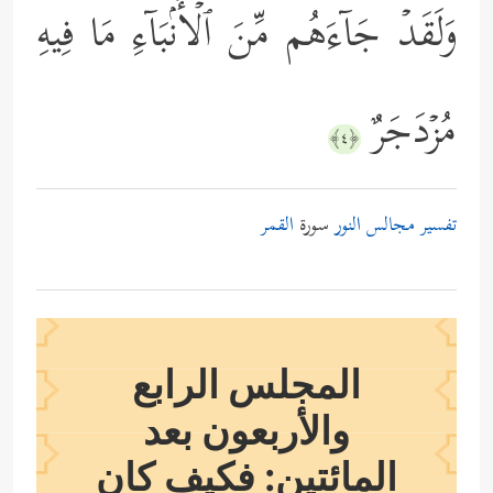
وَلَقَدۡ جَاۤءَهُم مِّنَ ٱلۡأَنۢبَاۤءِ مَا فِیهِ
مُزۡدَجَرٌ
﴿٤﴾
تفسير مجالس النور
سورة
القمر
المجلس الرابع
والأربعون بعد
المائتين: فكيف كان