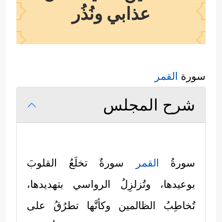
عذابي ونُذُر
سورة
القمر
شرح المجلس
سورةُ
القمر
سورةٌ تخلَعُ القلوبَ
بوعيدها، وتُزلزِلُ الرواسي بتهديدها،
تُخاطِبُ الظالمين وكأنَّها تطرُقُ على