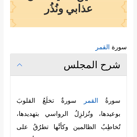
عذابي ونُذُر
سورة
القمر
شرح المجلس
سورةُ
القمر
سورةٌ تخلَعُ القلوبَ
بوعيدها، وتُزلزِلُ الرواسي بتهديدها،
تُخاطِبُ الظالمين وكأنَّها تطرُقُ على