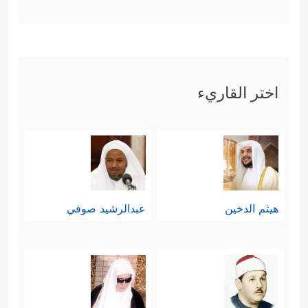
بربِّهم، وكيف نجَّى الله نوحًا منهم ومِمَّا
﴿۞ كَذَّبَتۡ قَبۡلَهُمۡ قَوۡمُ نُوحࣲ فَكَذَّبُواْ عَبۡدَنَا
أصابهم
وَقَالُواْ مَجۡنُونࣱ وَٱزۡدُجِرَ
﴿٩﴾
فَدَعَا رَبَّهُۥۤ أَنِّی مَغۡلُوبࣱ
اختر القاريء
فَٱنتَصِرۡ
﴿١٠﴾
فَفَتَحۡنَاۤ أَبۡوَ ٰ⁠بَ ٱلسَّمَاۤءِ بِمَاۤءࣲ مُّنۡهَمِرࣲ
﴿١١﴾
وَفَجَّرۡنَا ٱلۡأَرۡضَ عُیُونࣰا فَٱلۡتَقَى ٱلۡمَاۤءُ عَلَىٰۤ أَمۡرࣲ
قَدۡ قُدِرَ
﴿١٢﴾
وَحَمَلۡنَـٰهُ عَلَىٰ ذَاتِ أَلۡوَ ٰ⁠حࣲ وَدُسُرࣲ
هيثم الدخين
عبدالرشيد صوفي
﴿١٣﴾
تَجۡرِی بِأَعۡیُنِنَا جَزَاۤءࣰ لِّمَن كَانَ كُفِرَ
﴿١٤﴾
وَلَقَد تَّرَكۡنَـٰهَاۤ ءَایَةࣰ فَهَلۡ مِن مُّدَّكِرࣲ
﴿١٥﴾
فَكَیۡفَ كَانَ
عَذَابِی وَنُذُرِ
﴿١٦﴾
وَلَقَدۡ یَسَّرۡنَا ٱلۡقُرۡءَانَ لِلذِّكۡرِ فَهَلۡ