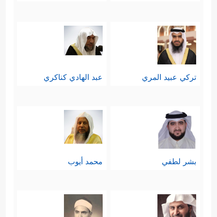
تركي عبيد المري
عبد الهادي كناكري
بشر لطفي
محمد أيوب