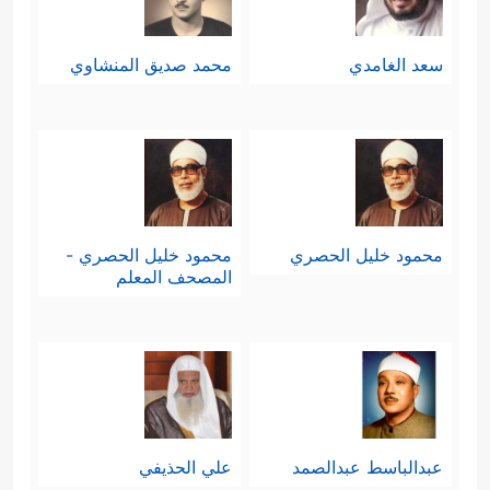
سعد الغامدي
محمد صديق المنشاوي
محمود خليل الحصري
محمود خليل الحصري -
المصحف المعلم
عبدالباسط عبدالصمد
علي الحذيفي