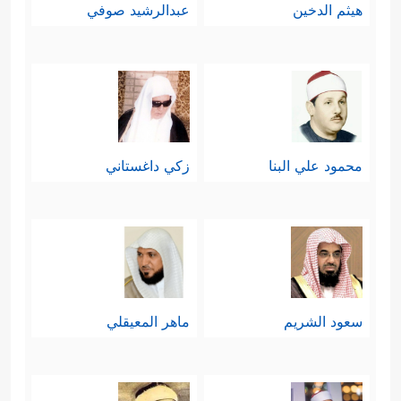
هيثم الدخين
عبدالرشيد صوفي
محمود علي البنا
زكي داغستاني
سعود الشريم
ماهر المعيقلي