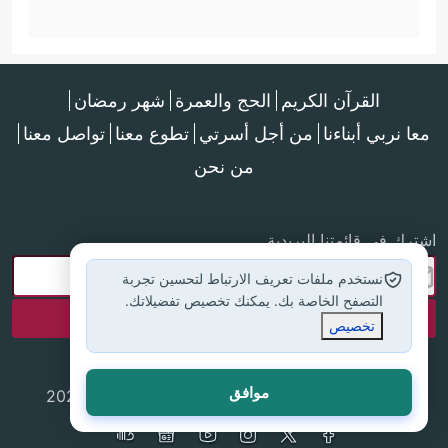
القرآن الكريم
الحج والعمرة
شهر رمضان
معا نربي أبناءنا
من أجل أسرتي
تطوع معنا
تواصل معنا
من نحن
اشترك في قائمتنا البريدية
نستخدم ملفات تعريف الارتباط لتحسين تجربة
التصفح الخاصة بك. يمكنك تخصيص تفضيلاتك.
تخصيص
موافق
جميع الحقوق محفوظة لموقع إسلام أون لاين © 2025