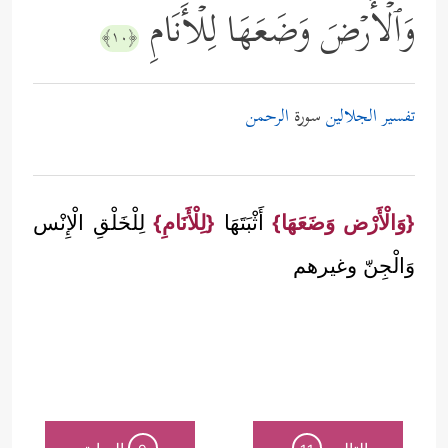
وَٱلۡأَرۡضَ وَضَعَهَا لِلۡأَنَامِ
﴿١٠﴾
تفسير الجلالين
سورة
الرحمن
{وَالْأَرْض وَضَعَهَا}
أَثْبَتَهَا
{لِلْأَنَامِ}
لِلْخَلْقِ الْإِنْس
وَالْجِنّ وغيرهم