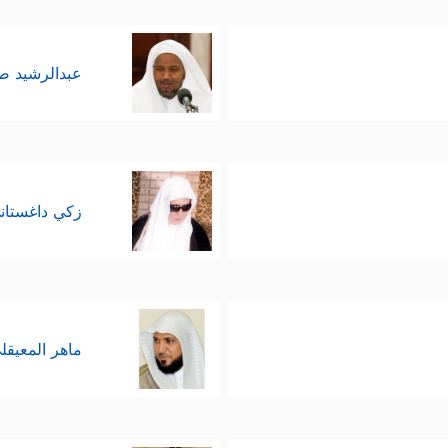
عبدالرشيد 
زكي داغستان
ماهر المعيقل