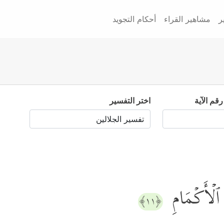
ر
مشاهير القراء
أحكام التجويد
رقم الآية
اختر التفسير
 ٱلۡأَكۡمَامِ
﴿١١﴾