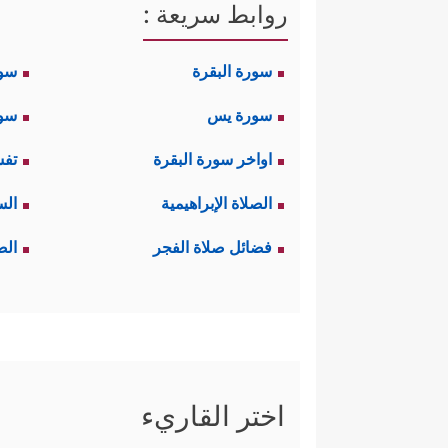
روابط سريعة :
سورة البقرة
سو
سورة يس
سور
اواخر سورة البقرة
تفس
الصلاة الإبراهيمية
الس
فضائل صلاة الفجر
الص
اختر القاريء