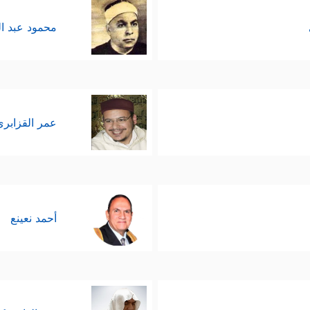
محمود عبد ا
عمر القزابري
أحمد نعينع