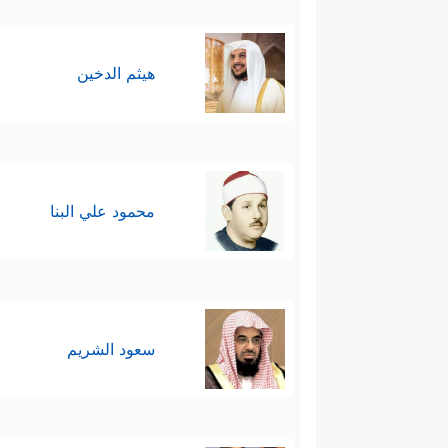
هيثم الدخين
محمود علي البنا
سعود الشريم