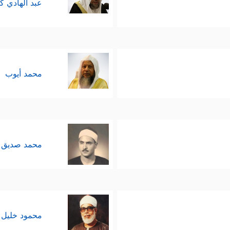
عبد الهادي ك
محمد أيوب
محمد صديق 
محمود خليل 