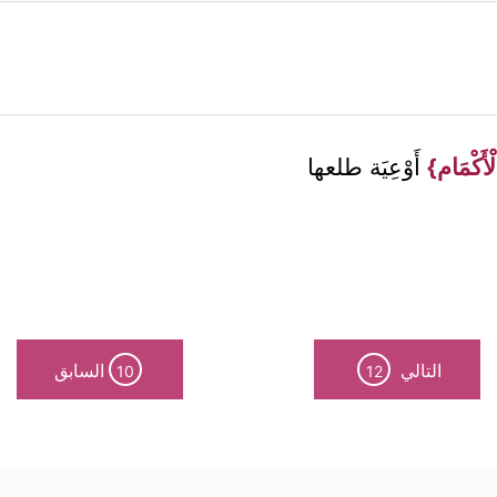
أَكْمَام}
أَوْعِيَة طلعها
التالي
السابق
10
12