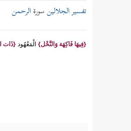
تفسير الجلالين
سورة
الرحمن
{فِيهَا فَاكِهَة وَالنَّخْل}
الْمَعْهُود
{ذَات الْ