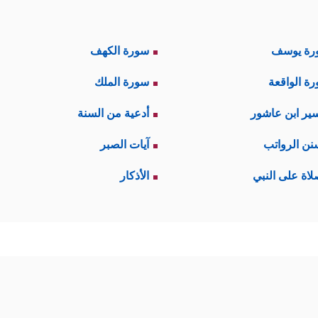
رة يوسف
سورة الكهف
ة الواقعة
سورة الملك
ير ابن عاشور
أدعية من السنة
نن الرواتب
آيات الصبر
لاة على النبي
الأذكار