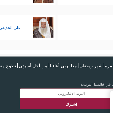
علي الحذيفي
عمرة
شهر رمضان
معا نربي أبناءنا
من أجل أسرتي
تطوع معن
في قائمتنا البريدية