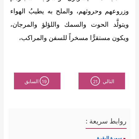
وزروعهم وحروثهم، والملح به يطيبُ الهواء
ويتولَّد الحوت والسمك واللؤلؤ والمرجان،
ويكون مستقرًّا مسخراً للسفن والمراكب،
التالي
السابق
19
21
روابط سريعة :
سورة البقرة