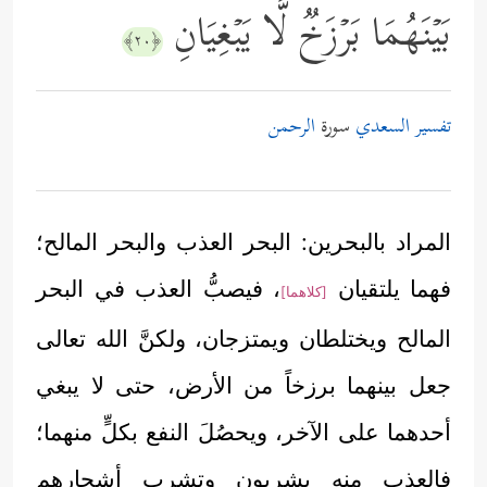
بَیۡنَهُمَا بَرۡزَخࣱ لَّا یَبۡغِیَانِ
﴿٢٠﴾
تفسير السعدي
سورة
الرحمن
المراد بالبحرين: البحر العذب والبحر المالح؛
فهما يلتقيان
، فيصبُّ العذب في البحر
[كلاهما]
المالح ويختلطان ويمتزجان، ولكنَّ الله تعالى
جعل بينهما برزخاً من الأرض، حتى لا يبغي
أحدهما على الآخر، ويحصُلَ النفع بكلٍّ منهما؛
فالعذب منه يشربون وتشرب أشجارهم