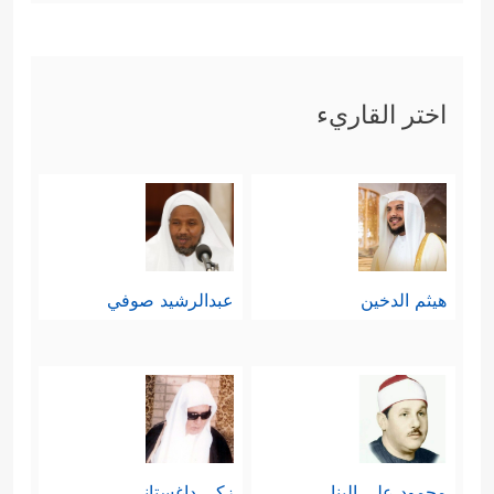
اختر القاريء
هيثم الدخين
عبدالرشيد صوفي
محمود علي البنا
زكي داغستاني