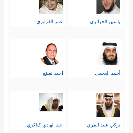
ياسين الجزائري
عمر القزابري
أحمد العجمي
أحمد نعينع
تركي عبيد المري
عبد الهادي كناكري