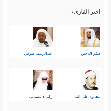
ءَالَاۤءِ رَبِّكُمَا تُكَذِّبَانِ﴾
.
اختر القاريء
رابعًا: ثم عادَت لتُذكِّر بخلق الإنسان
﴿خَلَقَ ٱلۡإِنسَـٰنَ مِن
مقارنةً له بخلق الجان
صَلۡصَـٰلࣲ كَٱلۡفَخَّارِ
﴿١٤﴾
وَخَلَقَ ٱلۡجَاۤنَّ مِن مَّارِجࣲ مِّن
هيثم الدخين
عبدالرشيد صوفي
نَّارࣲ
﴿١٥﴾
فَبِأَیِّ ءَالَاۤءِ رَبِّكُمَا تُكَذِّبَانِ﴾
.
خامسًا: ثمّ نبَّهَت إلى آثار قدرة الله
ورحمته وربوبيَّته لهذا الكون، وما فيه من
﴿رَبُّ ٱلۡمَشۡرِقَیۡنِ وَرَبُّ
ناموسٍ ونظامٍ بديعٍ
محمود علي البنا
زكي داغستاني
ٱلۡمَغۡرِبَیۡنِ
﴿١٧﴾
فَبِأَیِّ ءَالَاۤءِ رَبِّكُمَا تُكَذِّبَانِ
﴿١٨﴾