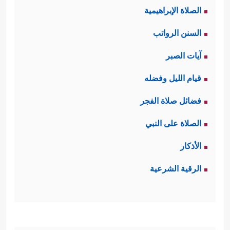
الصلاة الإبراهيمية
السورة بقيمة العدل التي تقوم بها حركةُ
السنن الرواتب
الكون، وتقوم عليها حياة الإنسان
آيات الصبر
﴿وَٱلسَّمَاۤءَ رَفَعَهَا وَوَضَعَ ٱلۡمِیزَانَ
﴿٧﴾
أَلَّا تَطۡغَوۡاْ فِی
قيام الليل وفضله
ٱلۡمِیزَانِ
﴿٨﴾
وَأَقِیمُواْ ٱلۡوَزۡنَ بِٱلۡقِسۡطِ وَلَا تُخۡسِرُواْ
فضائل صلاة الفجر
ٱلۡمِیزَانَ﴾
.
الصلاة على النبي
ثالثًا: ثم التفَتَت السورة إلى آثار رحمة
الأذكار
الله في هذه الأرض، وما أودع فيها من
الرقية الشرعية
﴿وَٱلۡأَرۡضَ وَضَعَهَا
أسباب الرزق والنعمة
لِلۡأَنَامِ
﴿١٠﴾
فِیهَا فَـٰكِهَةࣱ وَٱلنَّخۡلُ ذَاتُ ٱلۡأَكۡمَامِ
﴿١١﴾
وَٱلۡحَبُّ ذُو ٱلۡعَصۡفِ وَٱلرَّیۡحَانُ
﴿١٢﴾
فَبِأَیِّ