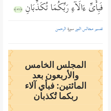
فَبِأَیِّ ءَالَاۤءِ رَبِّكُمَا تُكَذِّبَانِ
﴿٥٧﴾
تفسير مجالس النور
سورة
الرحمن
المجلس الخامس
والأربعون بعد
المائتين: فبأي آلاء
ربكما تُكذبان