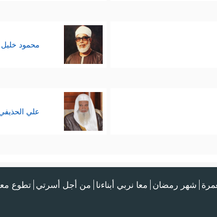
محمود خليل 
علي الحذيفي
عمرة
شهر رمضان
معا نربي أبناءنا
من أجل أسرتي
تطوع معن