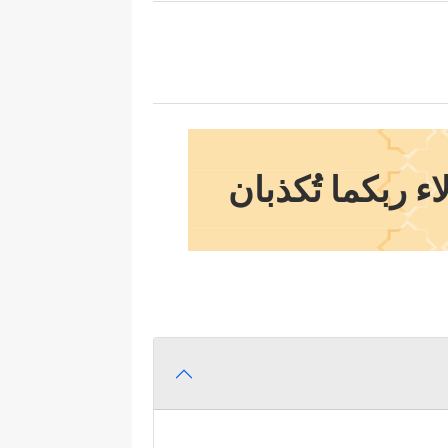
ء ربكما تُكذبان