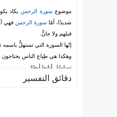
موضوع
سورة الرحمن
يكاد يكون
شديدًا، أمّا
سورة الرحمن
فهي آلاء
قبلهم ولا جانٌّ.
إنّها السورة التي تستهلُّ باسمه تع
وهكذا هي طِباع الناس يحتاجون
تسلسُل آياتها أيضًا:
دقائق التفسير
أولًا: استهلَّت السورة باسمه تع
بفيُوضات رحمته نزل هذا القرآ
الإنسان بالبيان، وضبط حركة الك
وَٱلشَّجَرُ یَسۡجُدَانِ﴾
.