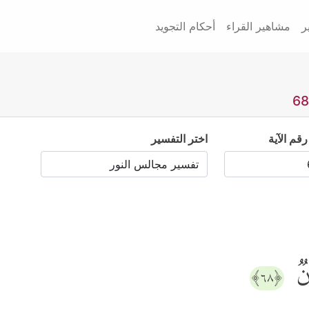
ر
مشاهير القراء
أحكام التجويد
رقم الآية
اختر التفسير
انࣱ
﴿٦٨﴾