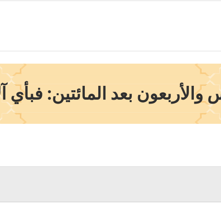
لأربعون بعد المائتين: فبأي آلا