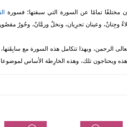
 مختلفًا تمامًا عن السورة التي سبقتها؛ فسورة
ال
ٌ وجِنانٌ، وعينان تجرِيان، ونخلٌ ورمَّانٌ، وحُورٌ مقصُو
الى الرحمن، وبهذا تتكامل هذه السورة مع سابِقَتها، ترغ
 هذه ويحتاجون تلك، وهذه الخارِطة الأساس لموضوع
﴿ٱلرَّحۡمَـٰنُ﴾
الى
؛ ليكون هذا الاسم عنوانًا للسورة، وم
﴿عَلَّمَ ٱلۡقُرۡءَانَ﴾
ن
وبفيُوضات رحمته كان هذا الخلق؛ خلق ال
﴿خَلَقَ ٱلۡإِنسَـٰنَ
﴿٣﴾
عَلَّمَهُ ٱلۡبَیَانَ
﴿٤﴾
ون بتقديرٍ وحُسبان