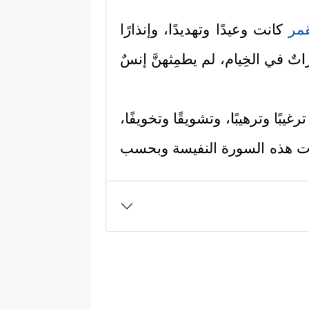
قمر
كانت وعيدًا وتهديدًا، وإنذارًا
راتٌ في الخِيام، لم يطمِثهنَّ إنسٌ
يبًا وترهيبًا، وتشويقًا وتخويفًا،
ات هذه السورة النفيسة وبحسب
دخلًا لموضوعاتها، الرحمن الذي
إنسان وخلق الأكوان، ثمّ ميَّز
ٱلشَّمۡسُ وَٱلۡقَمَرُ بِحُسۡبَانࣲ
﴿٥﴾
وَٱلنَّجۡمُ