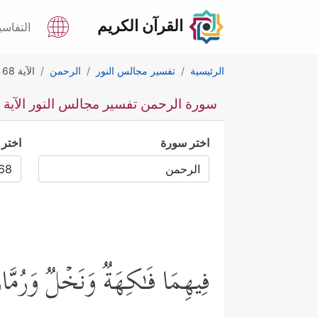
القرآن الكريم
التفاسي
الرئيسية
تفسير مجالس النور
الرحمن
الآية 68
سورة الرحمن تفسير مجالس النور الآية 68
اختر سورة
اختر 
فِیهِمَا فَـٰكِهَةࣱ وَنَخۡلࣱ وَرُمَّ