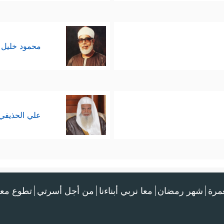
محمود خليل 
علي الحذيفي
عمرة
شهر رمضان
معا نربي أبناءنا
من أجل أسرتي
تطوع معن