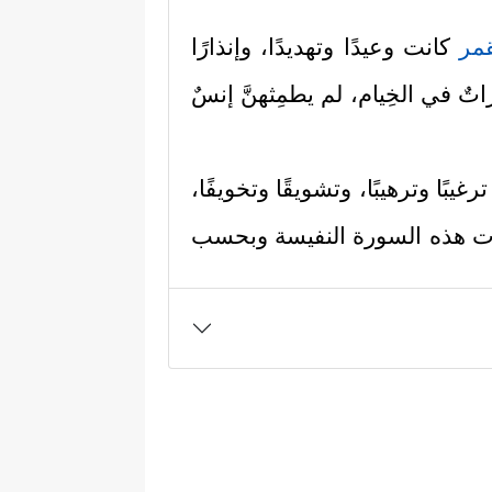
قمر
كانت وعيدًا وتهديدًا، وإنذارًا
راتٌ في الخِيام، لم يطمِثهنَّ إنسٌ
يبًا وترهيبًا، وتشويقًا وتخويفًا،
ات هذه السورة النفيسة وبحسب
دخلًا لموضوعاتها، الرحمن الذي
إنسان وخلق الأكوان، ثمّ ميَّز
ٱلشَّمۡسُ وَٱلۡقَمَرُ بِحُسۡبَانࣲ
﴿٥﴾
وَٱلنَّجۡمُ