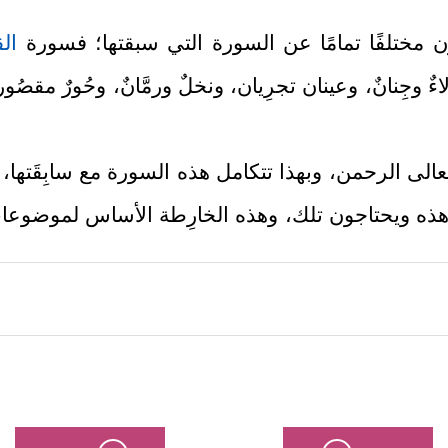
 مختلفًا تمامًا عن السورة التي سبقتها؛ فسورة
ال
ٌ وجِنانٌ، وعينان تجرِيان، ونخلٌ ورمَّانٌ، وحُورٌ مقصُو
الى الرحمن، وبهذا تتكامل هذه السورة مع سابِقَتها، ترغ
 هذه ويحتاجون تلك، وهذه الخارِطة الأساس لموضوع
﴿ٱلرَّحۡمَـٰنُ﴾
الى
؛ ليكون هذا الاسم عنوانًا للسورة، وم
﴿عَلَّمَ ٱلۡقُرۡءَانَ﴾
ن
وبفيُوضات رحمته كان هذا الخلق؛ خلق ال
﴿خَلَقَ ٱلۡإِنسَـٰنَ
﴿٣﴾
عَلَّمَهُ ٱلۡبَیَانَ
﴿٤﴾
ون بتقديرٍ وحُسبان