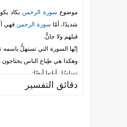
موضوع
سورة الرحمن
يكاد يكون
شديدًا، أمّا
سورة الرحمن
فهي آلاء
قبلهم ولا جانٌّ.
إنّها السورة التي تستهلُّ باسمه تع
وهكذا هي طِباع الناس يحتاجون
تسلسُل آياتها أيضًا:
دقائق التفسير
أولًا: استهلَّت السورة باسمه تع
بفيُوضات رحمته نزل هذا القرآ
الإنسان بالبيان، وضبط حركة الك
وَٱلشَّجَرُ یَسۡجُدَانِ﴾
.