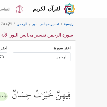
القرآن الكريم
التفاسي
الرئيسية
تفسير مجالس النور
الرحمن
الآية 70
سورة الرحمن تفسير مجالس النور الآية 70
اختر سورة
اختر 
فِیهِنَّ خَیۡرَ ٰ⁠تٌ حِسَانࣱ
﴿٧٠﴾