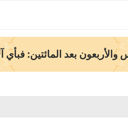
لأربعون بعد المائتين: فبأي آلا