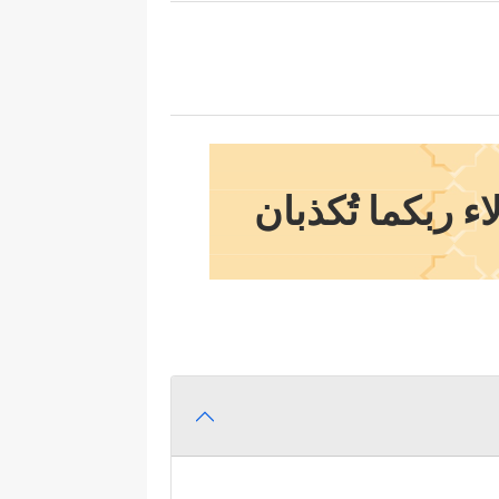
ء ربكما تُكذبان