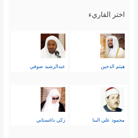
ءَالَاۤءِ رَبِّكُمَا تُكَذِّبَانِ﴾
.
اختر القاريء
رابعًا: ثم عادَت لتُذكِّر بخلق الإنسان
﴿خَلَقَ ٱلۡإِنسَـٰنَ مِن
مقارنةً له بخلق الجان
صَلۡصَـٰلࣲ كَٱلۡفَخَّارِ
﴿١٤﴾
وَخَلَقَ ٱلۡجَاۤنَّ مِن مَّارِجࣲ مِّن
هيثم الدخين
عبدالرشيد صوفي
نَّارࣲ
﴿١٥﴾
فَبِأَیِّ ءَالَاۤءِ رَبِّكُمَا تُكَذِّبَانِ﴾
.
خامسًا: ثمّ نبَّهَت إلى آثار قدرة الله
ورحمته وربوبيَّته لهذا الكون، وما فيه من
﴿رَبُّ ٱلۡمَشۡرِقَیۡنِ وَرَبُّ
ناموسٍ ونظامٍ بديعٍ
محمود علي البنا
زكي داغستاني
ٱلۡمَغۡرِبَیۡنِ
﴿١٧﴾
فَبِأَیِّ ءَالَاۤءِ رَبِّكُمَا تُكَذِّبَانِ
﴿١٨﴾