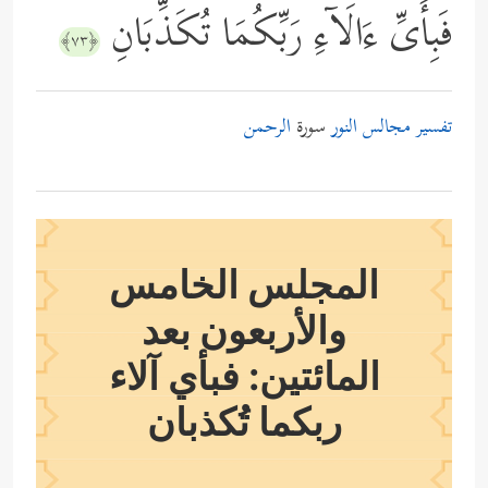
فَبِأَیِّ ءَالَاۤءِ رَبِّكُمَا تُكَذِّبَانِ
﴿٧٣﴾
تفسير مجالس النور
سورة
الرحمن
المجلس الخامس
والأربعون بعد
المائتين: فبأي آلاء
ربكما تُكذبان