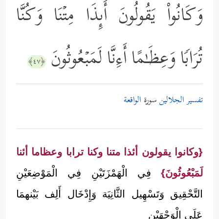
وَكَانُواْ یَقُولُونَ أَىِٕذَا مِتۡنَا وَكُنَّا
تُرَابࣰا وَعِظَـٰمًا أَءِنَّا لَمَبۡعُوثُونَ
﴿٤٧﴾
تفسير الجلالين
سورة
الواقعة
{وكانوا يقولون أئذا متنا وكنا ترابا وعظاما أئنا
لَمَبْعُوثُونَ}
فِي الْهَمْزَتَيْنِ فِي الْمَوْضِعَيْنِ
التَّحْقِيق وَتَسْهِيل الثَّانِيَة وَإِدْخَال أَلِف بَيْنهمَا
عَلَى الْوَجْهَيْنِ