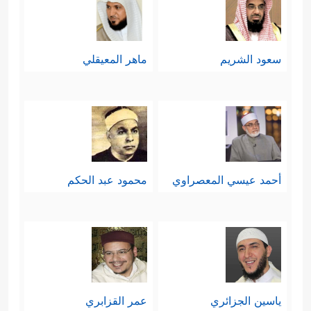
سعود الشريم
ماهر المعيقلي
أحمد عيسي المعصراوي
محمود عبد الحكم
ياسين الجزائري
عمر القزابري