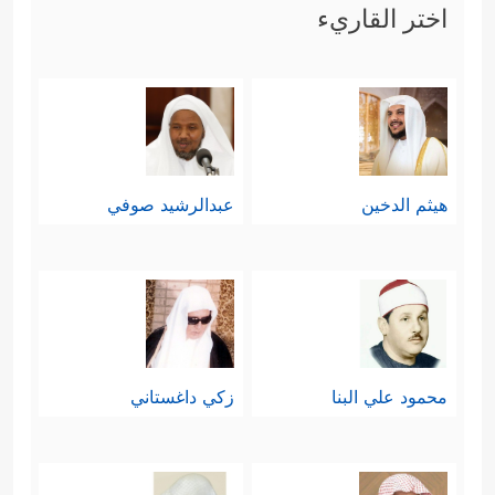
اختر القاريء
هيثم الدخين
عبدالرشيد صوفي
محمود علي البنا
زكي داغستاني