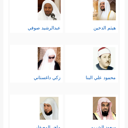
هيثم الدخين
عبدالرشيد صوفي
محمود علي البنا
زكي داغستاني
سعود الشريم
ماهر المعيقلي