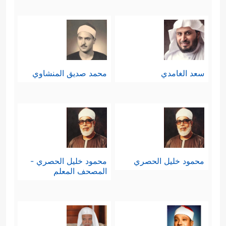
سعد الغامدي
محمد صديق المنشاوي
محمود خليل الحصري
محمود خليل الحصري -
المصحف المعلم