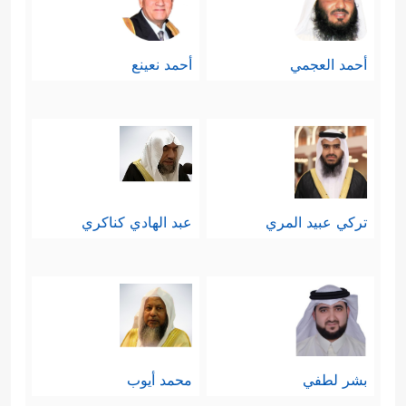
أحمد العجمي
أحمد نعينع
تركي عبيد المري
عبد الهادي كناكري
بشر لطفي
محمد أيوب