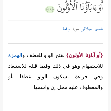
أَوَءَابَاۤؤُنَا ٱلۡأَوَّلُونَ
﴿٤٨﴾
تفسير الجلالين
سورة
الواقعة
{أو آباؤنا الأولون}
بفتح الواو للعطف و
الهمزة
للاستفهام وهو في ذلك وفيما قبله للاستبعاد
وفي قراءة بسكون الواو عطفا بأو
والمعطوف عليه محل إن واسمها