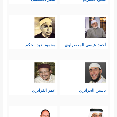
أحمد عيسي المعصراوي
محمود عبد الحكم
ياسين الجزائري
عمر القزابري