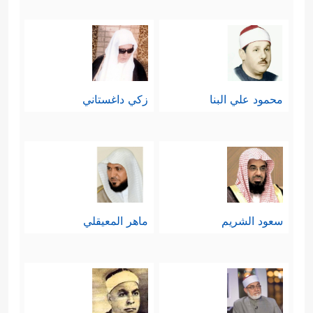
محمود علي البنا
زكي داغستاني
سعود الشريم
ماهر المعيقلي