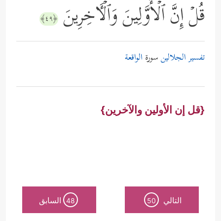
قُلۡ إِنَّ ٱلۡأَوَّلِینَ وَٱلۡـَٔاخِرِینَ
﴿٤٩﴾
تفسير الجلالين
سورة
الواقعة
{قل إن الأولين والآخرين}
التالي
السابق
48
50