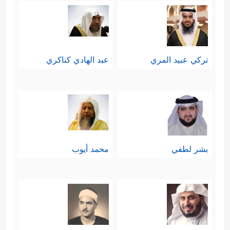
تركي عبيد المري
عبد الهادي كناكري
بشر لطفي
محمد أيوب