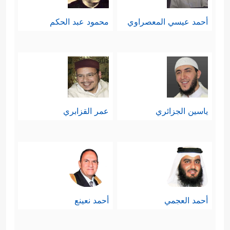
أحمد عيسي المعصراوي
محمود عبد الحكم
ياسين الجزائري
عمر القزابري
أحمد العجمي
أحمد نعينع