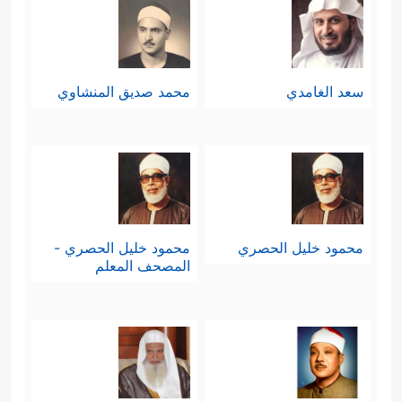
سعد الغامدي
محمد صديق المنشاوي
محمود خليل الحصري
محمود خليل الحصري -
المصحف المعلم