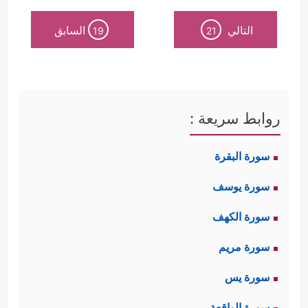
التالي
السابق
19
21
روابط سريعة :
سورة البقرة
سورة يوسف
سورة الكهف
سورة مريم
سورة يس
سورة الواقعة