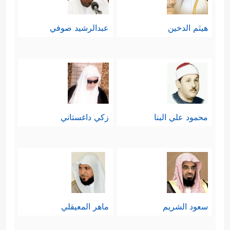
هيثم الدخين
عبدالرشيد صوفي
محمود علي البنا
زكي داغستاني
سعود الشريم
ماهر المعيقلي