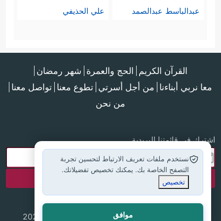
عبدالباسط عبدالصمد
علي الحذيفي
القرآن الكريم
الحج والعمرة
شهر رمضان
معا نربي أبناءنا
من أجل أسرتي
تطوع معنا
تواصل معنا
من نحن
اشترك في قائمتنا البريدية
نستخدم ملفات تعريف الارتباط لتحسين تجربة
التصفح الخاصة بك. يمكنك تخصيص تفضيلاتك.
تخصيص
موافق
جميع الحقوق محفوظة لموقع إسلام أون لاين © 2025