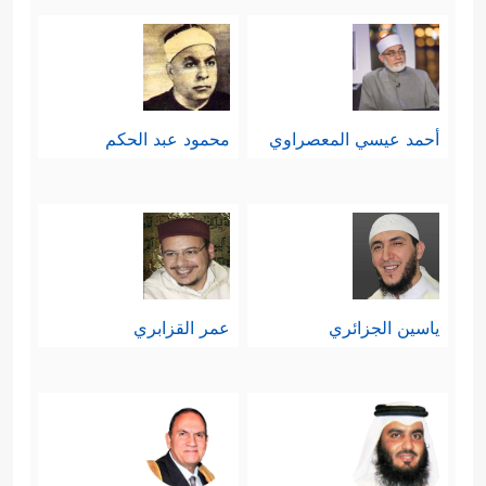
أحمد عيسي المعصراوي
محمود عبد الحكم
ياسين الجزائري
عمر القزابري