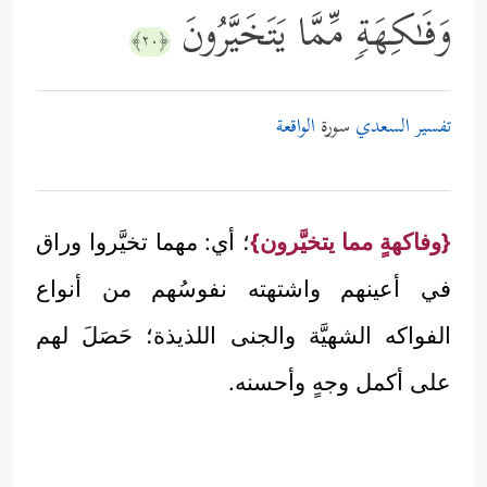
وَفَـٰكِهَةࣲ مِّمَّا یَتَخَیَّرُونَ
﴿٢٠﴾
تفسير السعدي
سورة
الواقعة
{وفاكهةٍ مما يتخيَّرون}
؛ أي: مهما تخيَّروا وراق
في أعينهم واشتهته نفوسُهم من أنواع
الفواكه الشهيَّة والجنى اللذيذة؛ حَصَلَ لهم
على أكمل وجهٍ وأحسنه.