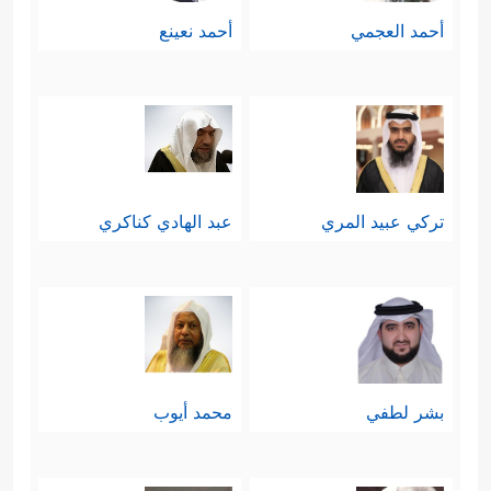
أحمد العجمي
أحمد نعينع
تركي عبيد المري
عبد الهادي كناكري
بشر لطفي
محمد أيوب