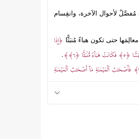
صَّلٌ لأحوال الآخرة، وانقِسام
﴿إِذَا
لِمَها حتى تكون هباءً مُنبَثًّا
َسࣰّا
﴿٥﴾
فَكَانَتۡ هَبَاۤءࣰ مُّنۢبَثࣰّا
﴿٦﴾
﴾
.
فَأَصۡحَـٰبُ ٱلۡمَیۡمَنَةِ مَاۤ أَصۡحَـٰبُ ٱلۡمَیۡمَنَةِ
﴿١١﴾
فِی جَنَّـٰتِ ٱلنَّعِیمِ
﴿١٢﴾
ثُلَّةࣱ مِّنَ
ࣲ مَّوۡضُونَةࣲ
﴿١٥﴾
مُّتَّكِـِٔینَ عَلَیۡهَا مُتَقَـٰبِلِینَ
ِفُونَ
﴿١٩﴾
وَفَـٰكِهَةࣲ مِّمَّا یَتَخَیَّرُونَ
﴿٢٠﴾