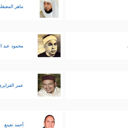
ماهر المعيقل
محمود عبد ا
عمر القزابري
أحمد نعينع