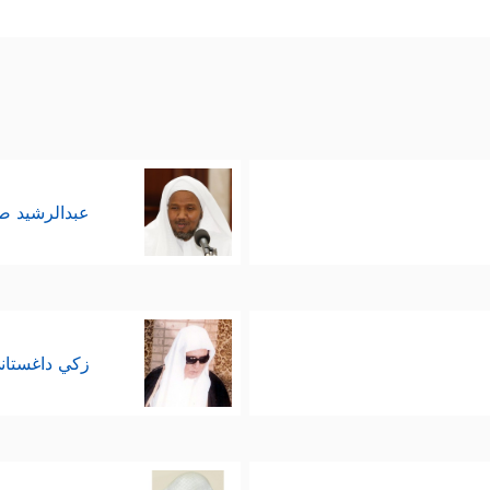
﴿قُلۡ إِنَّ ٱلۡأَوَّلِینَ وَٱلۡـَٔاخِرِینَ
﴿٤٩﴾
لَمَجۡمُوعُونَ إِلَىٰ م
رهم ويُنذِرهم
رࣲ مِّن زَقُّومࣲ
﴿٥٢﴾
فَمَالِـُٔونَ مِنۡهَا ٱلۡبُطُونَ
﴿٥٣﴾
فَشَـٰرِبُونَ عَلَیۡهِ مِنَ ٱلۡ
عبدالرشيد 
زكي داغستان