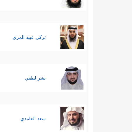
تركي عبيد المري
بشر لطفي
سعد الغامدي