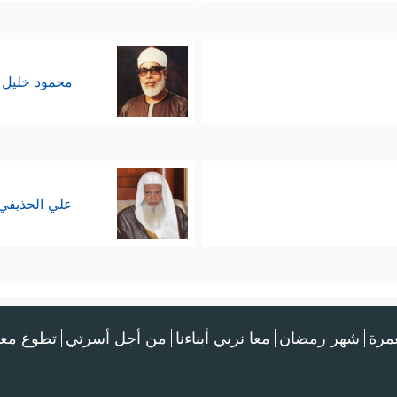
محمود خليل 
علي الحذيفي
عمرة
شهر رمضان
معا نربي أبناءنا
من أجل أسرتي
تطوع معن