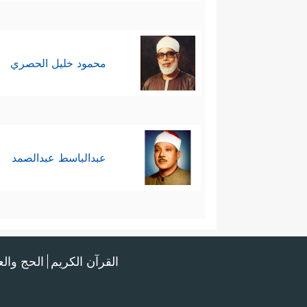
محمود خليل الحصري
عبدالباسط عبدالصمد
القرآن الكريم
الحج وال