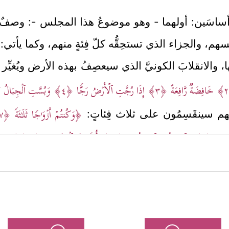
اسَين: أولهما - وهو موضوعُ هذا المجلس -: وصفٌ مُف
هم، والجزاء الذي تستحِقُّه كلّ فِئةٍ منهم، وكما يأتي:
ا، والانقلابَ الكونيَّ الذي سيعصِفُ بهذه الأرض ويُغيِّر معا
خَافِضَةࣱ رَّافِعَةٌ
﴿٣﴾
إِذَا رُجَّتِ ٱلۡأَرۡضُ رَجࣰّا
﴿٤﴾
وَبُسَّتِ ٱلۡجِبَالُ ب
﴿وَكُنتُمۡ أَزۡوَ ٰ⁠جࣰا ثَلَـٰثَةࣰ
﴿٧﴾
يعهم سينقَسِمُون على ثلاث فِئاتٍ:
َٔمَةِ
﴿٩﴾
وَٱلسَّـٰبِقُونَ ٱلسَّـٰبِقُونَ
﴿١٠﴾
أُوْلَــٰۤىِٕكَ ٱلۡمُقَرَّبُونَ
﴿١١﴾
﴾
.
﴿أُوْلَــٰۤىِٕكَ ٱلۡمُقَرَّبُونَ
ى
والأسمى، وهم السابقون السابقون
﴾
﴿عَلَىٰ سُرُر
ثم أخذ بتفصيل النعيم الذي أعدَّه الله لهم
بِأَكۡوَابࣲ وَأَبَارِیقَ وَكَأۡسࣲ مِّن مَّعِینࣲ
﴿١٨﴾
لَّا یُصَدَّعُونَ عَنۡهَا وَلَا یُنز