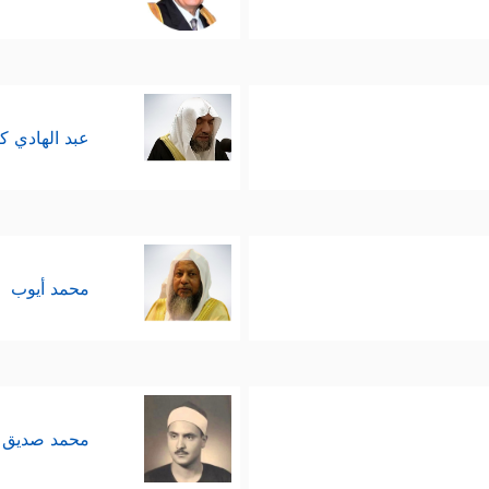
عبد الهادي ك
محمد أيوب
محمد صديق 