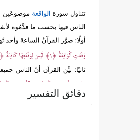
تتناول سورة
الواقعة
موضوعَين أس
الناس فيها بحسب ما قدَّمُوه لأنفس
أولًا: صوَّر القرآنُ الساعةَ وأحداثَه
وَقَعَتِ ٱلۡوَاقِعَةُ
﴿١﴾
لَیۡسَ لِوَقۡعَتِهَا كَاذِبَةٌ
﴿٢﴾
ثانيًا: بيَّن القرآن أنّ الناس جم
﴿٨﴾
وَأَصۡحَـٰبُ ٱلۡمَشۡـَٔمَةِ مَاۤ أَصۡحَـٰبُ ٱلۡمَشۡـ
دقائق التفسير
ثالثًا: بدأ الحديث عن الفئة
الأعل
ٱلۡأَوَّلِینَ
﴿١٣﴾
وَقَلِیلࣱ مِّنَ ٱلۡـَٔاخِرِینَ
﴿١٤﴾
﴿١٦﴾
یَطُوفُ عَلَیۡهِمۡ وِلۡدَ ٰ⁠نࣱ مُّخَلَّدُونَ
﴿١٧﴾