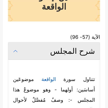
الواقعة
الآية (57- 96)
شرح المجلس
تتناول سورة
الواقعة
موضوعَين
أساسَين: أولهما - وهو موضوعُ هذا
المجلس -: وصفٌ مُفصَّلٌ لأحوال