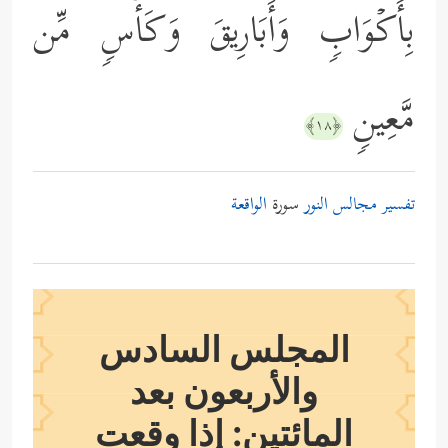
بِأَكۡوَابࣲ وَأَبَارِیقَ وَكَأۡسࣲ مِّن
مَّعِینࣲ
﴿١٨﴾
تفسير مجالس النور
سورة
الواقعة
المجلس السادس
والأربعون بعد
المائتين: إذا وقعت