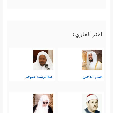
﴿وَأَصۡحَـٰبُ ٱلۡیَمِینِ مَاۤ أَصۡحَـٰبُ ٱلۡیَمِینِ
اليمين
﴿٢٧﴾
فِی سِدۡرࣲ مَّخۡضُودࣲ
﴿٢٨﴾
وَطَلۡحࣲ مَّنضُودࣲ
﴿٢٩﴾
وَظِلࣲّ مَّمۡدُودࣲ
﴿٣٠﴾
وَمَاۤءࣲ مَّسۡكُوبࣲ
اختر القاريء
﴿٣١﴾
وَفَـٰكِهَةࣲ كَثِیرَةࣲ
﴿٣٢﴾
لَّا مَقۡطُوعَةࣲ وَلَا
مَمۡنُوعَةࣲ
﴿٣٣﴾
وَفُرُشࣲ مَّرۡفُوعَةٍ
﴿٣٤﴾
إِنَّـاۤ أَنشَأۡنَـٰهُنَّ
إِنشَاۤءࣰ
﴿٣٥﴾
فَجَعَلۡنَـٰهُنَّ أَبۡكَارًا
﴿٣٦﴾
عُرُبًا أَتۡرَابࣰا
هيثم الدخين
عبدالرشيد صوفي
﴿٣٧﴾
لِّأَصۡحَـٰبِ ٱلۡیَمِینِ
﴿٣٨﴾
ثُلَّةࣱ مِّنَ ٱلۡأَوَّلِینَ
﴿٣٩﴾
وَثُلَّةࣱ مِّنَ ٱلۡـَٔاخِرِینَ
﴿٤٠﴾
﴾
.
﴿وَأَصۡحَـٰبُ
خامسًا: ثم ثلَّثَ بالفئة الثالثة