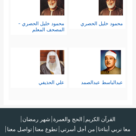
محمود خليل الحصري
محمود خليل الحصري -
المصحف المعلم
عبدالباسط عبدالصمد
علي الحذيفي
القرآن الكريم
الحج والعمرة
شهر رمضان
معا نربي أبناءنا
من أجل أسرتي
تطوع معنا
تواصل معنا