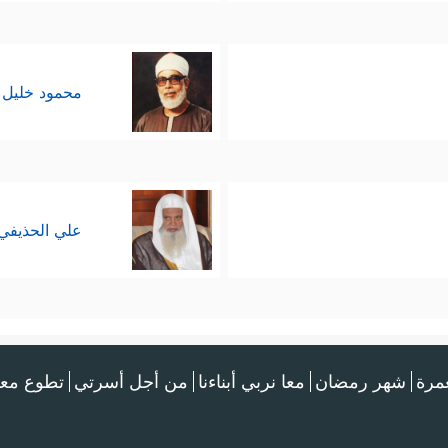
محمود خليل 
علي الحذيفي
عمرة
شهر رمضان
معا نربي أبناءنا
من أجل أسرتي
تطوع معن