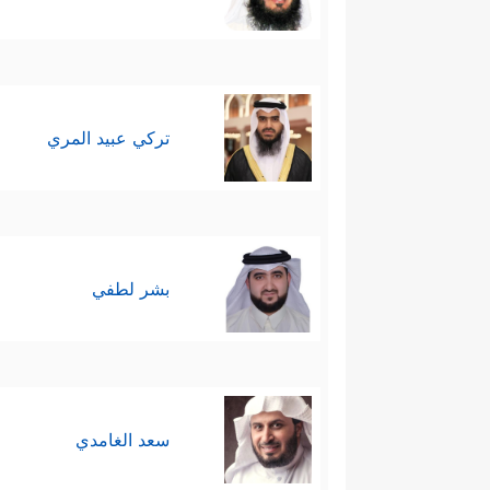
تركي عبيد المري
بشر لطفي
سعد الغامدي