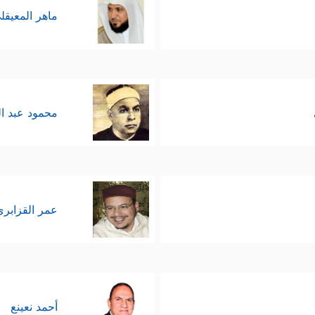
ماهر المعيقل
محمود عبد ا
عمر القزابري
أحمد نعينع