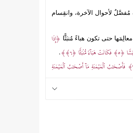
صَّلٌ لأحوال الآخرة، وانقِسام
﴿إِذَا
لِمَها حتى تكون هباءً مُنبَثًّا
َسࣰّا
﴿٥﴾
فَكَانَتۡ هَبَاۤءࣰ مُّنۢبَثࣰّا
﴿٦﴾
﴾
.
فَأَصۡحَـٰبُ ٱلۡمَیۡمَنَةِ مَاۤ أَصۡحَـٰبُ ٱلۡمَیۡمَنَةِ
﴿١١﴾
فِی جَنَّـٰتِ ٱلنَّعِیمِ
﴿١٢﴾
ثُلَّةࣱ مِّنَ
ࣲ مَّوۡضُونَةࣲ
﴿١٥﴾
مُّتَّكِـِٔینَ عَلَیۡهَا مُتَقَـٰبِلِینَ
ِفُونَ
﴿١٩﴾
وَفَـٰكِهَةࣲ مِّمَّا یَتَخَیَّرُونَ
﴿٢٠﴾