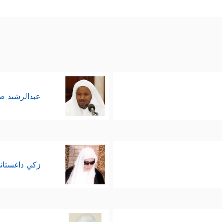
﴿قُلۡ إِنَّ ٱلۡأَوَّلِینَ وَٱلۡـَٔاخِرِینَ
﴿٤٩﴾
لَمَجۡمُوعُونَ إِلَىٰ م
رهم ويُنذِرهم
رࣲ مِّن زَقُّومࣲ
﴿٥٢﴾
فَمَالِـُٔونَ مِنۡهَا ٱلۡبُطُونَ
﴿٥٣﴾
فَشَـٰرِبُونَ عَلَیۡهِ مِنَ ٱلۡ
عبدالرشيد 
زكي داغستان