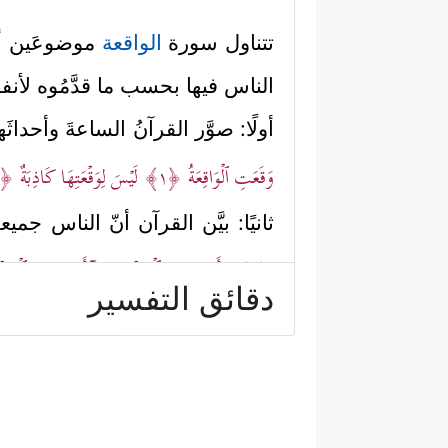
تتناول سورة
الواقعة
موضوعَين أس
الناس فيها بحسب ما قدَّمُوه لأنفس
أولًا: صوَّر القرآنُ الساعةَ وأحداثَه
وَقَعَتِ ٱلۡوَاقِعَةُ
﴿١﴾
لَیۡسَ لِوَقۡعَتِهَا كَاذِبَةٌ
﴿٢﴾
ثانيًا: بيَّن القرآن أنّ الناس جم
﴿٨﴾
وَأَصۡحَـٰبُ ٱلۡمَشۡـَٔمَةِ مَاۤ أَصۡحَـٰبُ ٱلۡمَشۡـ
دقائق التفسير
ثالثًا: بدأ الحديث عن الفئة
الأعل
ٱلۡأَوَّلِینَ
﴿١٣﴾
وَقَلِیلࣱ مِّنَ ٱلۡـَٔاخِرِینَ
﴿١٤﴾
﴿١٦﴾
یَطُوفُ عَلَیۡهِمۡ وِلۡدَ ٰ⁠نࣱ مُّخَلَّدُونَ
﴿١٧﴾