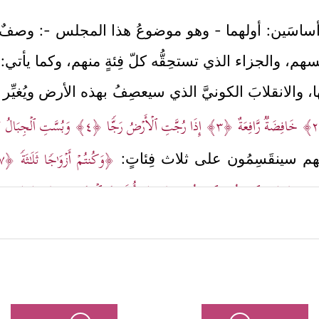
اسَين: أولهما - وهو موضوعُ هذا المجلس -: وصفٌ مُف
هم، والجزاء الذي تستحِقُّه كلّ فِئةٍ منهم، وكما يأتي:
ا، والانقلابَ الكونيَّ الذي سيعصِفُ بهذه الأرض ويُغيِّر معا
خَافِضَةࣱ رَّافِعَةٌ
﴿٣﴾
إِذَا رُجَّتِ ٱلۡأَرۡضُ رَجࣰّا
﴿٤﴾
وَبُسَّتِ ٱلۡجِبَالُ ب
﴿وَكُنتُمۡ أَزۡوَ ٰ⁠جࣰا ثَلَـٰثَةࣰ
﴿٧﴾
يعهم سينقَسِمُون على ثلاث فِئاتٍ:
َٔمَةِ
﴿٩﴾
وَٱلسَّـٰبِقُونَ ٱلسَّـٰبِقُونَ
﴿١٠﴾
أُوْلَــٰۤىِٕكَ ٱلۡمُقَرَّبُونَ
﴿١١﴾
﴾
.
﴿أُوْلَــٰۤىِٕكَ ٱلۡمُقَرَّبُونَ
ى
والأسمى، وهم السابقون السابقون
﴾
﴿عَلَىٰ سُرُر
ثم أخذ بتفصيل النعيم الذي أعدَّه الله لهم
بِأَكۡوَابࣲ وَأَبَارِیقَ وَكَأۡسࣲ مِّن مَّعِینࣲ
﴿١٨﴾
لَّا یُصَدَّعُونَ عَنۡهَا وَلَا یُنز