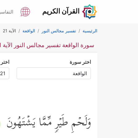
القرآن الكريم
التفاسي
الرئيسية
تفسير مجالس النور
الواقعة
الآية 21
سورة الواقعة تفسير مجالس النور الآية 21
اختر سورة
اختر 
وَلَحۡمِ طَیۡرࣲ مِّمَّا یَشۡتَهُونَ
﴾