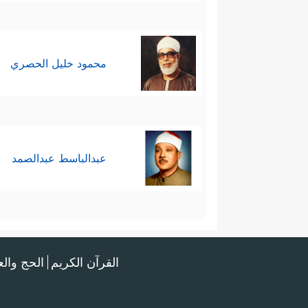
محمود خليل الحصري
عبدالباسط عبدالصمد
القرآن الكريم
الحج وال