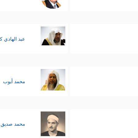
عبد الهادي ك
محمد أيوب
محمد صديق 