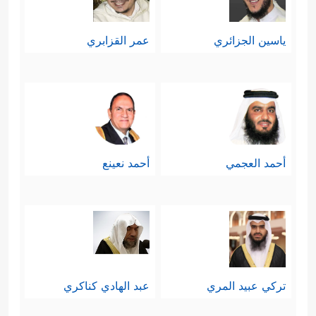
أمّا اليوم فقد صار الإنسان يَحصلُ على
ياسين الجزائري
عمر القزابري
النار من باطن الأرض؛ من غازها ونفطها
وكبريتها، وكل ذلك من صُنع الواحد
الأحد، كأنه يدَّخِر لهذه الحياة ما يَفِي
بأغراضها جِيلًا بعد جِيلٍ.
أحمد العجمي
أحمد نعينع
خامسًا: بعد هذه التنبيهات، جاء التأكيد
القرآني الحاسِم أنّ هذا القرآن لا يُمكن
أن يكون إلَّا مِن الله ربِّ العالمين وخالِقِ
الخلق أجمعين؛ فدلائل صدقه ظاهرة
تركي عبيد المري
عبد الهادي كناكري
في آياته، وفيما يُخبِرُ به عن أسرار هذا