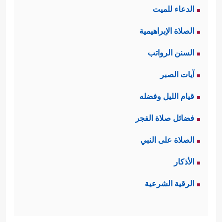
الدعاء للميت
يلمَسُونها بأيديهم؛ وهذا هو الذي يسمَّى
الصلاة الإبراهيمية
بالدليل الحسِّي؛ فدورة النبات في
السنن الرواتب
الطبيعة من بذرةٍ إلى ثمرةٍ، ثم تنتهي
آيات الصبر
الثمرة وتبقى البذرة، ومن البذرة تعود
قيام الليل وفضله
الثمرة من جديد، هذه صورة تُقرِّب
فضائل صلاة الفجر
﴿أَفَرَءَیۡتُم مَّا تَحۡرُثُونَ
الحياة الأخرى للبشر
الصلاة على النبي
﴿٦٣﴾
ءَأَنتُمۡ تَزۡرَعُونَهُۥۤ أَمۡ نَحۡنُ ٱلزَّ ٰ⁠رِعُونَ
﴿٦٤﴾
لَوۡ
الأذكار
نَشَاۤءُ لَجَعَلۡنَـٰهُ حُطَـٰمࣰا فَظَلۡتُمۡ تَفَكَّهُونَ
﴿٦٥﴾
إِنَّا
الرقية الشرعية
لَمُغۡرَمُونَ
﴿٦٦﴾
بَلۡ نَحۡنُ مَحۡرُومُونَ
﴿٦٧﴾
﴾
.
ثالثًا: تنبيههم إلى عنصر الحياة الأساس: