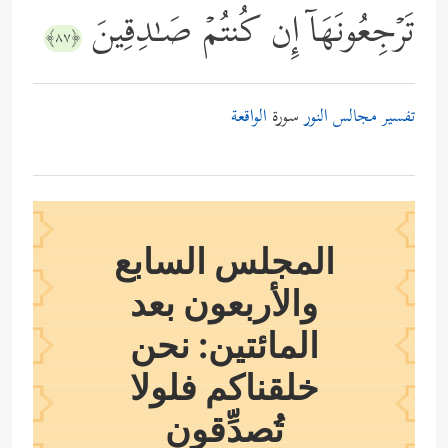
تَرۡجِعُونَهَاۤ إِن كُنتُمۡ صَـٰدِقِینَ
﴿٨٧﴾
تفسير مجالس النور
سورة
الواقعة
المجلس السابع
والأربعون بعد
المائتين: نحن
خلقناكم فلولا
تُصدِّقون