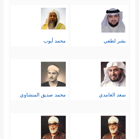
الوجود مِمَّا لم يكن لأحدٍ من البشر من
﴿۞ فَلَاۤ أُقۡسِمُ بِمَوَ ٰ⁠قِعِ ٱلنُّجُومِ
﴿٧٥﴾
علم به
وَإِنَّهُۥ لَقَسَمࣱ لَّوۡ تَعۡلَمُونَ عَظِیمٌ
﴿٧٦﴾
إِنَّهُۥ لَقُرۡءَانࣱ
بشر لطفي
محمد أيوب
كَرِیمࣱ
﴿٧٧﴾
فِی كِتَـٰبࣲ مَّكۡنُونࣲ
﴿٧٨﴾
لَّا یَمَسُّهُۥۤ
إِلَّا ٱلۡمُطَهَّرُونَ
﴿٧٩﴾
تَنزِیلࣱ مِّن رَّبِّ ٱلۡعَـٰلَمِینَ﴾
.
سادسًا: ثم يتحدَّى القرآن هؤلاء
المُكذِّبين أن يرُدُّوا قَدَرًا من قَدَر الله،
سعد الغامدي
محمد صديق المنشاوي
وأن يدفعوا الموتَ عن أنفسهم، إنّه
يُقرِّرُهم بحقيقة عَجزِهم وضَعفِهم،
فالناس يُولَدون ويمُوتون، أجيالٌ تأتي