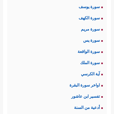
وإذا كان الإنسان يُنكِر ذلك على جهة
سورة يوسف
الاستِبعاد؛ لأنّه لا يمكنه تصوُّر الكيفيَّة
سورة الكهف
التي سيخلق فيها من جديد، فإنّ خلق
سورة مريم
الإنسان الأوّل لا يعرف عنه شيئًا أيضًا،
سورة يس
وليست لديه صورة علميَّة أو عقليَّة
سورة الواقعة
يمكن الاطمِئنان إليها، ولا زالَ العلمُ إلى
سورة الملك
اليوم يتخبَّط في ذلك، لكن الإنسان
آية الكرسي
موجود، وهذا دليلٌ أنّ مُوجِد هذا الإنسان
اواخر سورة البقرة
أكبر من قُدرات العقل وتصوُّراته؛ إذ هو
تفسير ابن عاشور
خالِقُ العقل نفسِه.
أدعية من السنة
ثانيًا: تنبيههم إلى دورة الحياة التي