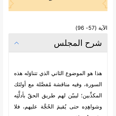
الآية (57- 96)
شرح المجلس
هذا هو الموضوع الثاني الذي تتناوَله هذه
السورة، وفيه مناقشة مُفصَّلة مع أولئك
المكذِّبين؛ ليبيّن لهم طريق الحقّ بأدلَّتِه
وشواهِدِه حتى يُقيمَ الحُجَّة عليهم، فلا