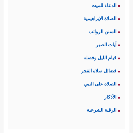
الدعاء للميت
يلمَسُونها بأيديهم؛ وهذا هو الذي يسمَّى
الصلاة الإبراهيمية
بالدليل الحسِّي؛ فدورة النبات في
السنن الرواتب
الطبيعة من بذرةٍ إلى ثمرةٍ، ثم تنتهي
آيات الصبر
الثمرة وتبقى البذرة، ومن البذرة تعود
قيام الليل وفضله
الثمرة من جديد، هذه صورة تُقرِّب
فضائل صلاة الفجر
﴿أَفَرَءَیۡتُم مَّا تَحۡرُثُونَ
الحياة الأخرى للبشر
الصلاة على النبي
﴿٦٣﴾
ءَأَنتُمۡ تَزۡرَعُونَهُۥۤ أَمۡ نَحۡنُ ٱلزَّ ٰ⁠رِعُونَ
﴿٦٤﴾
لَوۡ
الأذكار
نَشَاۤءُ لَجَعَلۡنَـٰهُ حُطَـٰمࣰا فَظَلۡتُمۡ تَفَكَّهُونَ
﴿٦٥﴾
إِنَّا
الرقية الشرعية
لَمُغۡرَمُونَ
﴿٦٦﴾
بَلۡ نَحۡنُ مَحۡرُومُونَ
﴿٦٧﴾
﴾
.
ثالثًا: تنبيههم إلى عنصر الحياة الأساس: