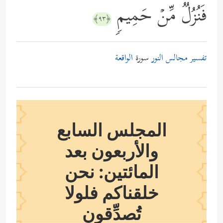
فَنُزُلࣱ مِّنۡ حَمِیمࣲ
﴿٩٣﴾
تفسير مجالس النور
سورة
الواقعة
المجلس السابع
والأربعون بعد
المائتين: نحن
خلقناكم فلولا
تُصدِّقون