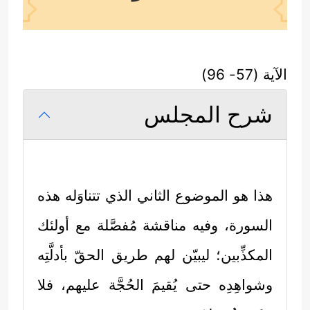
الآية (57- 96)
شرح المجلس
هذا هو الموضوع الثاني الذي تتناوَله هذه
السورة، وفيه مناقشة مُفصَّلة مع أولئك
المكذِّبين؛ ليبيّن لهم طريق الحقّ بأدلَّتِه
وشواهِدِه حتى يُقيمَ الحُجَّة عليهم، فلا