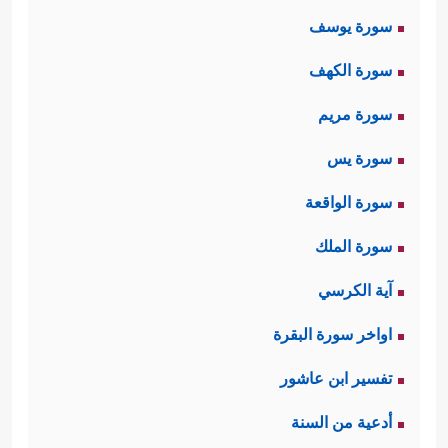
وإذا كان الإنسان يُنكِر ذلك على جهة
سورة يوسف
الاستِبعاد؛ لأنّه لا يمكنه تصوُّر الكيفيَّة
سورة الكهف
التي سيخلق فيها من جديد، فإنّ خلق
سورة مريم
الإنسان الأوّل لا يعرف عنه شيئًا أيضًا،
سورة يس
وليست لديه صورة علميَّة أو عقليَّة
سورة الواقعة
يمكن الاطمِئنان إليها، ولا زالَ العلمُ إلى
سورة الملك
اليوم يتخبَّط في ذلك، لكن الإنسان
آية الكرسي
موجود، وهذا دليلٌ أنّ مُوجِد هذا الإنسان
اواخر سورة البقرة
أكبر من قُدرات العقل وتصوُّراته؛ إذ هو
تفسير ابن عاشور
خالِقُ العقل نفسِه.
أدعية من السنة
ثانيًا: تنبيههم إلى دورة الحياة التي