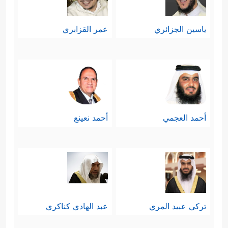
أمّا اليوم فقد صار الإنسان يَحصلُ على
ياسين الجزائري
عمر القزابري
النار من باطن الأرض؛ من غازها ونفطها
وكبريتها، وكل ذلك من صُنع الواحد
الأحد، كأنه يدَّخِر لهذه الحياة ما يَفِي
بأغراضها جِيلًا بعد جِيلٍ.
أحمد العجمي
أحمد نعينع
خامسًا: بعد هذه التنبيهات، جاء التأكيد
القرآني الحاسِم أنّ هذا القرآن لا يُمكن
أن يكون إلَّا مِن الله ربِّ العالمين وخالِقِ
الخلق أجمعين؛ فدلائل صدقه ظاهرة
تركي عبيد المري
عبد الهادي كناكري
في آياته، وفيما يُخبِرُ به عن أسرار هذا