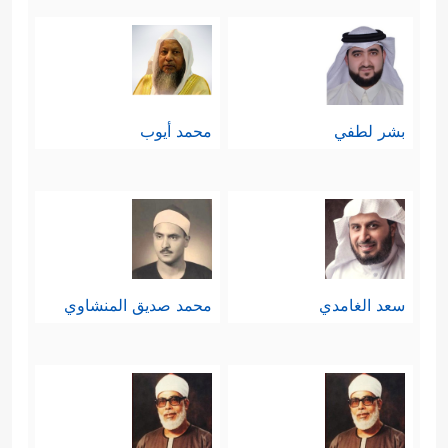
الوجود مِمَّا لم يكن لأحدٍ من البشر من
﴿۞ فَلَاۤ أُقۡسِمُ بِمَوَ ٰ⁠قِعِ ٱلنُّجُومِ
﴿٧٥﴾
علم به
وَإِنَّهُۥ لَقَسَمࣱ لَّوۡ تَعۡلَمُونَ عَظِیمٌ
﴿٧٦﴾
إِنَّهُۥ لَقُرۡءَانࣱ
بشر لطفي
محمد أيوب
كَرِیمࣱ
﴿٧٧﴾
فِی كِتَـٰبࣲ مَّكۡنُونࣲ
﴿٧٨﴾
لَّا یَمَسُّهُۥۤ
إِلَّا ٱلۡمُطَهَّرُونَ
﴿٧٩﴾
تَنزِیلࣱ مِّن رَّبِّ ٱلۡعَـٰلَمِینَ﴾
.
سادسًا: ثم يتحدَّى القرآن هؤلاء
المُكذِّبين أن يرُدُّوا قَدَرًا من قَدَر الله،
سعد الغامدي
محمد صديق المنشاوي
وأن يدفعوا الموتَ عن أنفسهم، إنّه
يُقرِّرُهم بحقيقة عَجزِهم وضَعفِهم،
فالناس يُولَدون ويمُوتون، أجيالٌ تأتي