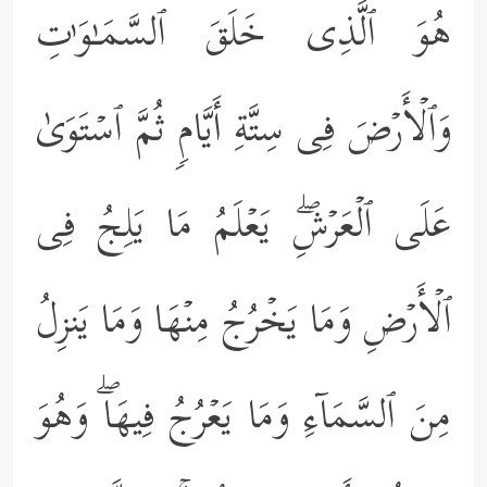
هُوَ ٱلَّذِی خَلَقَ ٱلسَّمَـٰوَ ٰ⁠تِ
وَٱلۡأَرۡضَ فِی سِتَّةِ أَیَّامࣲ ثُمَّ ٱسۡتَوَىٰ
عَلَى ٱلۡعَرۡشِۖ یَعۡلَمُ مَا یَلِجُ فِی
ٱلۡأَرۡضِ وَمَا یَخۡرُجُ مِنۡهَا وَمَا یَنزِلُ
مِنَ ٱلسَّمَاۤءِ وَمَا یَعۡرُجُ فِیهَاۖ وَهُوَ