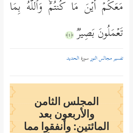
مَعَكُمۡ أَیۡنَ مَا كُنتُمۡۚ وَٱللَّهُ بِمَا
تَعۡمَلُونَ بَصِیرࣱ
﴿٤﴾
تفسير مجالس النور
سورة
الحديد
المجلس الثامن
والأربعون بعد
المائتين: وأنفقوا مما