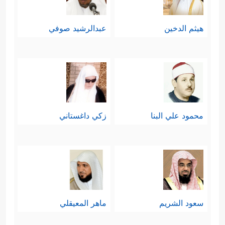
هيثم الدخين
عبدالرشيد صوفي
محمود علي البنا
زكي داغستاني
سعود الشريم
ماهر المعيقلي