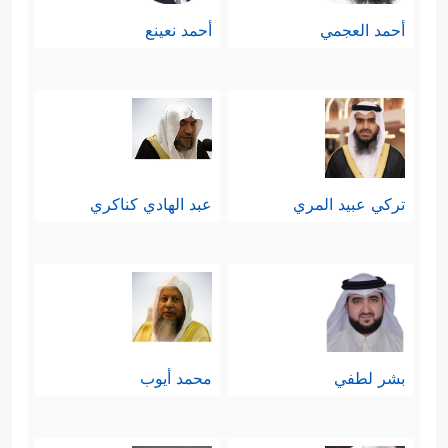
أحمد العجمي
أحمد نعينع
تركي عبيد المري
عبد الهادي كناكري
بشر لطفي
محمد أيوب