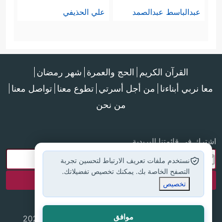
عبدالباسط عبدالصمد
علي الحذيفي
القرآن الكريم
الحج والعمرة
شهر رمضان
معا نربي أبناءنا
من أجل أسرتي
تطوع معنا
تواصل معنا
من نحن
اشترك في قائمتنا البريدية
نستخدم ملفات تعريف الارتباط لتحسين تجربة
التصفح الخاصة بك. يمكنك تخصيص تفضيلاتك.
تخصيص
موافق
جميع الحقوق محفوظة لموقع إسلام أون لاين © 2025