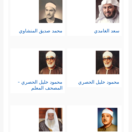
سعد الغامدي
محمد صديق المنشاوي
محمود خليل الحصري
محمود خليل الحصري -
المصحف المعلم