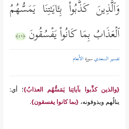
وَٱلَّذِینَ كَذَّبُواْ بِـَٔایَـٰتِنَا یَمَسُّهُمُ
ٱلۡعَذَابُ بِمَا كَانُواْ یَفۡسُقُونَ
﴿٤٩﴾
تفسير السعدي
سورة
الأنعام
{والذين كذَّبوا بآياتِنا يَمَسُّهُم العذابُ}
؛ أي:
ينالُهم ويذوقونه،
{بما كانوا يفسقون}
.