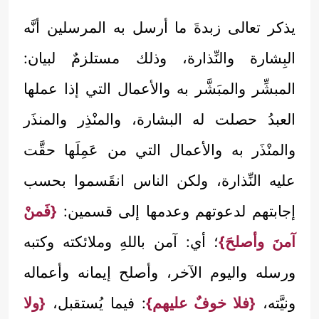
يذكر تعالى زبدةَ ما أرسل به المرسلين أنَّه
البِشارة والنِّذارة، وذلك مستلزمٌ لبيان:
المبشِّر والمبَشَّر به والأعمال التي إذا عملها
العبدُ حصلت له البشارة، والمنْذِر والمنذَر
والمنْذَر به والأعمال التي من عَمِلَها حقَّت
عليه النِّذارة، ولكن الناس انقَسموا بحسب
إجابتهم لدعوتهم وعدمها إلى قسمين:
{فَمنْ
آمنَ وأصلحَ}
؛ أي: آمن باللهِ وملائكته وكتبه
ورسله واليوم الآخر، وأصلح إيمانه وأعماله
ونيَّته،
{فلا خوفٌ عليهم}
: فيما يُستقبل،
{ولا