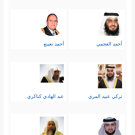
أحمد العجمي
أحمد نعينع
تركي عبيد المري
عبد الهادي كناكري