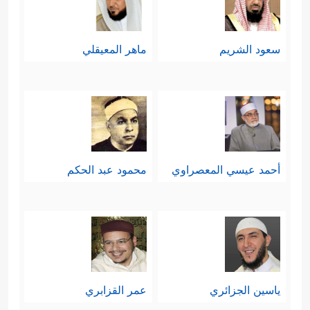
سعود الشريم
ماهر المعيقلي
أحمد عيسي المعصراوي
محمود عبد الحكم
ياسين الجزائري
عمر القزابري