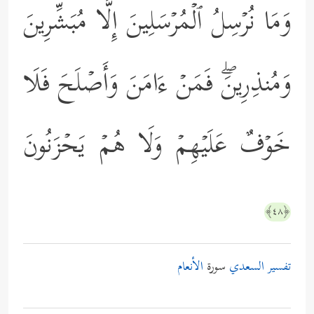
وَمَا نُرۡسِلُ ٱلۡمُرۡسَلِینَ إِلَّا مُبَشِّرِینَ
وَمُنذِرِینَۖ فَمَنۡ ءَامَنَ وَأَصۡلَحَ فَلَا
خَوۡفٌ عَلَیۡهِمۡ وَلَا هُمۡ یَحۡزَنُونَ
﴿٤٨﴾
تفسير السعدي
سورة
الأنعام