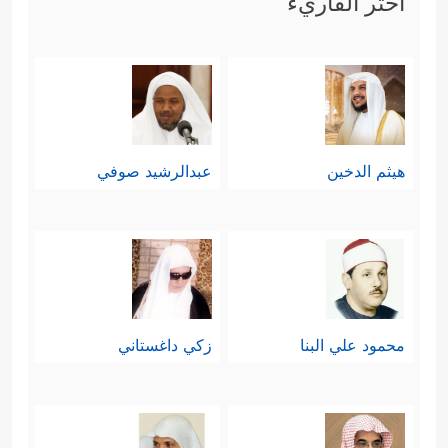
اختر القاريء
هيثم الدخين
عبدالرشيد صوفي
محمود علي البنا
زكي داغستاني