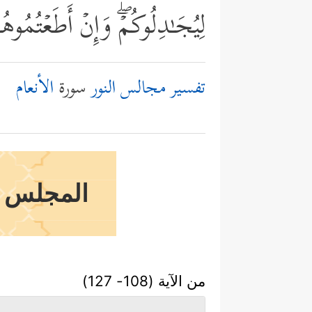
لِیُجَـٰدِلُوكُمۡۖ وَإِنۡ أَطَعۡتُمُوه
تفسير مجالس النور
سورة
الأنعام
المجلس ال
من الآية (108- 127)