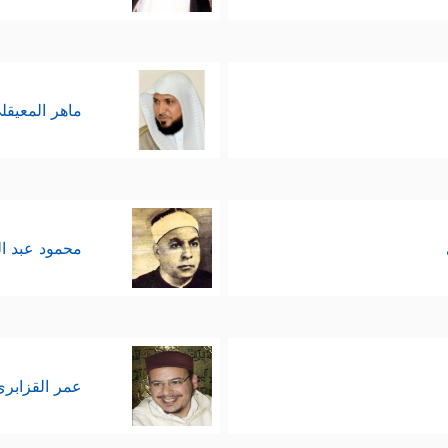
تلبَّد على القلوب فتمنعها من النظرة الصحيحة السليم
َیِّقًا حَرَجࣰا كَأَنَّمَا یَصَّعَّدُ فِی ٱلسَّمَاۤءِۚ كَذَ ٰ⁠لِكَ یَجۡعَلُ ٱللَّهُ ٱلرِّجۡسَ عَلَى ٱلَّ
ماهر المعيقل
محمود عبد ا
عمر القزابري