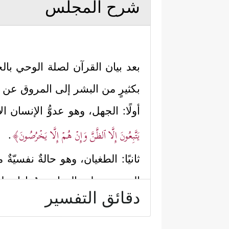
شرح المجلس
بعد بيان القرآن لصلة الوحي بالح
بكثيرٍ من البشر إلى المروق عن ج
أولًا: الجهل، وهو عدوُّ الإنسان ا
یَتَّبِعُونَ إِلَّا ٱلظَّنَّ وَإِنۡ هُمۡ إِلَّا یَخۡرُصُونَ﴾
.
ثانيًا: الطغيان، وهو حالةٌ نفسيّةٌ
المريض على الدواء، ومُعاداته 
دقائق التفسير
﴿وَكَذَ ٰ⁠لِكَ جَعَلۡنَا فِی كُلِّ قَرۡیَةٍ أَكَـٰبِرَ مُجۡرِمِیه
ثالثًا: العناد، وهو قرينُ الطغيان، 