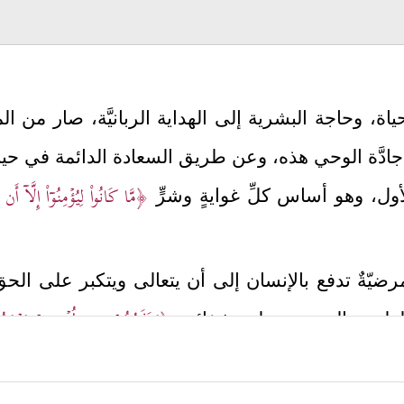
ياة، وحاجة البشرية إلى الهداية الربانيَّة، صار من
ادَّة الوحي هذه، وعن طريق السعادة الدائمة في حياتَ
﴿مَّا كَانُواْ لِیُؤۡمِنُوۤاْ إِلَّاۤ أَن
لأول، وهو أساس كلِّ غوايةٍ وشرٍّ
 مرضيّةٌ تدفع بالإنسان إلى أن يتعالى ويتكبر على الحقِّ
﴿وَنَذَرُهُمۡ فِی طُغۡیَـٰنِهِمۡ یَعۡمَ
للطبيبِ الحريصِ على شفائه،
َا لِیَمۡكُرُواْ فِیهَاۖ﴾
﴿سَیُصِیبُ ٱلَّذِینَ أَجۡرَمُواْ صَغَارٌ عِندَ ٱللَّهِ ﴾
.
،
فقد يتبنَّى المرءُ فكرةً ما، فإذا تبيَّن له أن الحقَّ بخ