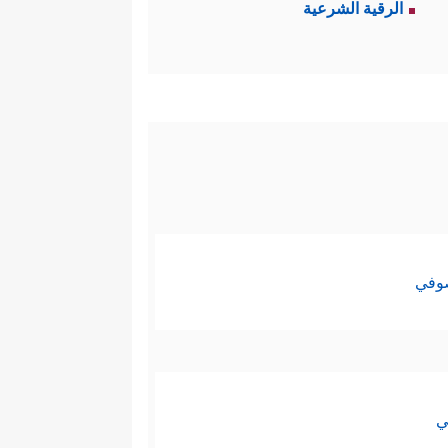
الرقية الشرعية
ۡأَرۡضِ یُضِلُّوكَ عَن سَبِیلِ ٱللَّهِۚ﴾
﴿وَلَـٰكِنَّ
،
 في كلِّ خلاف، وإنما يجري التنبيه
ائد.
يَّة، أما تعبير الناس عن رغباتهم
صوفي
رفة، فإن العلم نورٌ، والذنوب
ذَرُواْ ظَـٰهِرَ ٱلۡإِثۡمِ وَبَاطِنَهُۥۤۚ ﴾
﴿وَلَا تَأۡكُلُواْ
،
ي