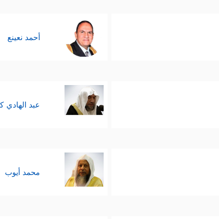
أحمد نعينع
عبد الهادي ك
محمد أيوب