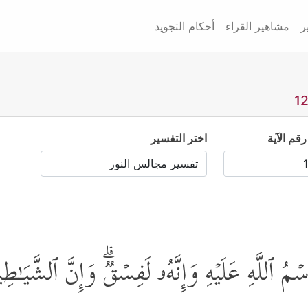
ر
مشاهير القراء
أحكام التجويد
رقم الآية
اختر التفسير
ۡمُ ٱللَّهِ عَلَیۡهِ وَإِنَّهُۥ لَفِسۡقࣱۗ وَإِنَّ ٱلشَّیَـٰطِین