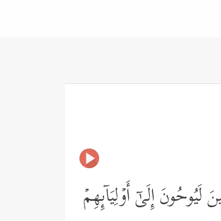
َ لَیُوحُونَ إِلَىٰۤ أَوۡلِیَاۤىِٕهِمۡ