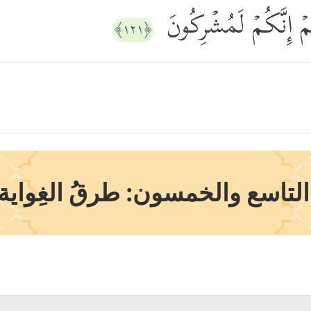
ُمۡ إِنَّكُمۡ لَمُشۡرِكُونَ
﴿١٢١﴾
تاسع والخمسون: طرقُ الغِواية