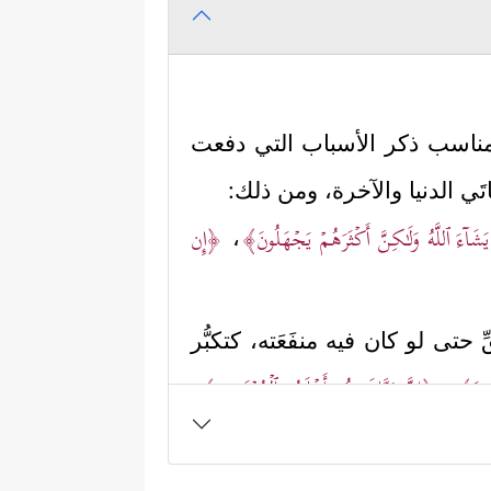
 المناسب ذكر الأسباب التي دفعت
ي الدنيا والآخرة، ومن ذلك:
 یَشَاۤءَ ٱللَّهُ وَلَـٰكِنَّ أَكۡثَرَهُمۡ یَجۡهَلُونَ﴾
﴿إِن
،
 حتى لو كان فيه منفَعَته، كتكبُّر
هُونَ﴾
﴿إِنَّ رَبَّكَ هُوَ أَعۡلَمُ بِٱلۡمُعۡتَدِینَ﴾
،
،
لافها صعب عليه التراجع، وغالبًا ما