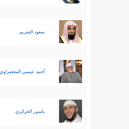
فهذه الذنوب تُورِثُ القسوةَ، وت
لِلۡإِسۡلَـٰمِۖ وَمَن یُرِدۡ أَن یُضِلَّهُۥ یَجۡعَلۡ صَدۡرَهُۥ ض
سعود الشريم
أحمد عيسي المعصراوي
ياسين الجزائري