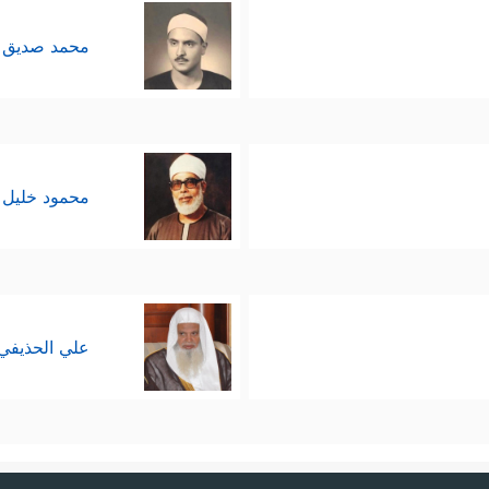
محمد صديق 
محمود خليل 
علي الحذيفي