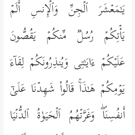
یَـٰمَعۡشَرَ ٱلۡجِنِّ وَٱلۡإِنسِ أَلَمۡ
یَأۡتِكُمۡ رُسُلࣱ مِّنكُمۡ یَقُصُّونَ
عَلَیۡكُمۡ ءَایَـٰتِی وَیُنذِرُونَكُمۡ لِقَاۤءَ
یَوۡمِكُمۡ هَـٰذَاۚ قَالُواْ شَهِدۡنَا عَلَىٰۤ
أَنفُسِنَاۖ وَغَرَّتۡهُمُ ٱلۡحَیَوٰةُ ٱلدُّنۡیَا