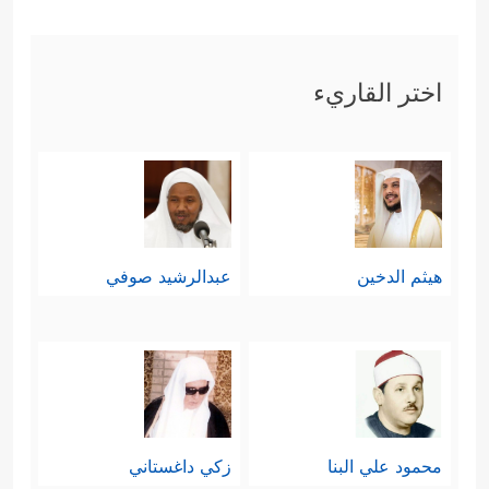
یَحۡكُمُونَ﴾
، وهذا من تمام ضلالهم أنهم
اختر القاريء
يحتاطون في شِركهم لجانب الأوثان،
فكلُّ ما التَبَسَ بين حقِّ الله - بزعمهم -
وحقِّ الأوثان صرَفُوه للأوثان.
رابعًا: التحليل و
التحريم
بلا دليلٍ ولا حجةٍ،
وإنما هو الهوى واتباع العادات
هيثم الدخين
عبدالرشيد صوفي
﴿وَقَالُواْ هَـٰذِهِۦۤ أَنۡعَـٰمࣱ وَحَرۡثٌ
والخرافات الباطلة
حِجۡرࣱ لَّا یَطۡعَمُهَاۤ إِلَّا مَن نَّشَاۤءُ بِزَعۡمِهِمۡ وَأَنۡعَـٰمٌ حُرِّمَتۡ
ظُهُورُهَا وَأَنۡعَـٰمࣱ لَّا یَذۡكُرُونَ ٱسۡمَ ٱللَّهِ عَلَیۡهَا ٱفۡتِرَاۤءً
محمود علي البنا
زكي داغستاني
عَلَیۡهِۚ﴾
.