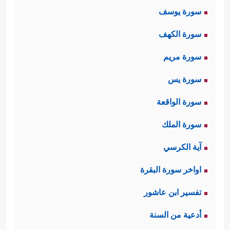
سورة يوسف
كثيرًا فصاروا أعوانًا لكم، وأتباعًا
سورة الكهف
﴿ وَقَالَ أَوۡلِیَاۤؤُهُم مِّنَ ٱلۡإِنسِ رَبَّنَا ٱسۡتَمۡتَعَ
لنزواتكم
سورة مريم
بَعۡضُنَا بِبَعۡضࣲ﴾
والاستمتاع حصول المتعة
سورة يس
والمنفعة المتبادلة، وهي هنا منفعة آنيَّة؛
سورة الواقعة
فمَرَدَة
الجن
يشعرون بالغلبة والتسلط
سورة الملك
حينما يتوسل بهم الإنس ويقدمون لهم
آية الكرسي
النُّسُك والقرابين، ومَرَدَة الإنس يُهيمِنُون
اواخر سورة البقرة
على ضِعاف النفوس ويسلبون منهم
تفسير ابن عاشور
أموالَهم بالدجَل والسحر والشعوذة.
أدعية من السنة
ثانيًا: الغرور بما نالوه من ذلك الاستمتاع