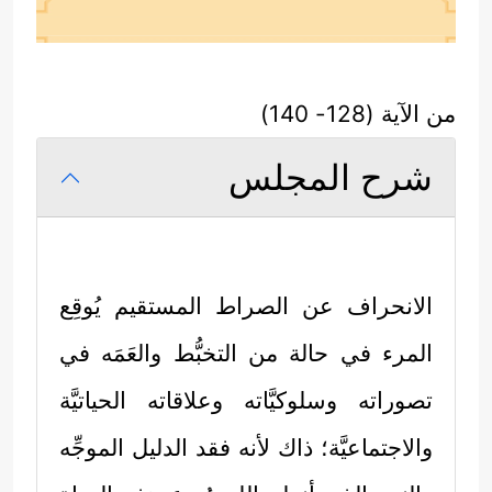
من الآية (128- 140)
شرح المجلس
الانحراف عن الصراط المستقيم يُوقِع
المرء في حالة من التخبُّط والعَمَه في
تصوراته وسلوكيَّاته وعلاقاته الحياتيَّة
والاجتماعيَّة؛ ذاك لأنه فقد الدليل الموجِّه