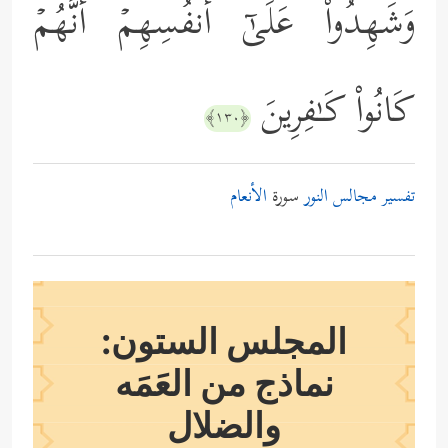
وَشَهِدُواْ عَلَىٰۤ أَنفُسِهِمۡ أَنَّهُمۡ
كَانُواْ كَـٰفِرِینَ
﴿١٣٠﴾
تفسير مجالس النور
سورة
الأنعام
المجلس الستون:
نماذج من العَمَه
والضلال