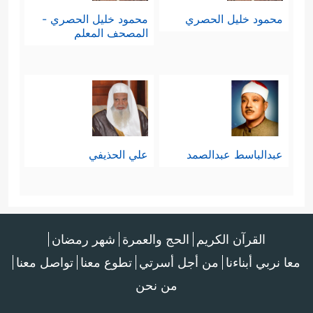
محمود خليل الحصري
محمود خليل الحصري -
المصحف المعلم
عبدالباسط عبدالصمد
علي الحذيفي
القرآن الكريم
الحج والعمرة
شهر رمضان
معا نربي أبناءنا
من أجل أسرتي
تطوع معنا
تواصل معنا
من نحن